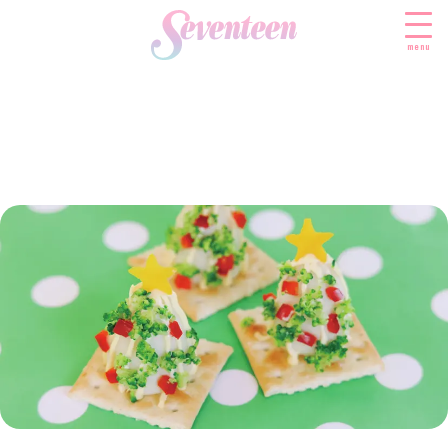
menu
すべての新着記事
FASHION
ファッションニュース
BEAUTY
モデル私服
ビューティニュース
SCHOOL
着回し
トレンドメイク
スクールニュース
ENTERTAINMENT
着痩せ
ベストコスメ
制服コーデ
エンタメニュース
LIFESTYLE
ヘアアレンジ・ヘアケア
学校ヘアメイク
なにわ男子
ライフスタイルニュース
スキンケア
JK TREND
勉強・受験・進路
K-POP
JKランキング・アワード
ボディケア
JKトレンドニュース