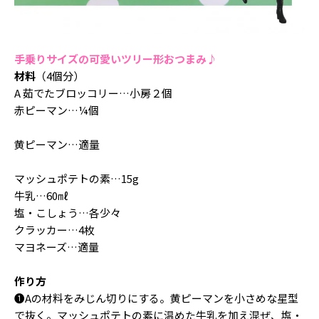
手乗りサイズの可愛いツリー形おつまみ♪
材料
（4個分）
A 茹でたブロッコリー…小房２個
赤ピーマン…¼個
黄ピーマン…適量
マッシュポテトの素…15g
牛乳…60㎖
塩・こしょう…各少々
クラッカー…4枚
マヨネーズ…適量
作り方
❶Aの材料をみじん切りにする。黄ピーマンを小さめな星型
で抜く。マッシュポテトの素に温めた牛乳を加え混ぜ、塩・