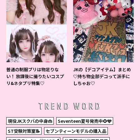
普通の制服プリは物足りな
JKの【デコアイテム】まとめ
い！ 放課後に撮りたいコスプ
♡持ち物全部デコって派手に
リ&ネタプリ特集♡
しちゃお♡
TREND WORD
現役JKスクバの中身👜
Seventeen夏号発売中🌻🩵
ST受験対策室📝
セブンティーンモデルの購入品