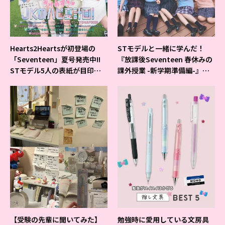
Hearts2Heartsが初登場の
STモデルと一緒に学んだ！
「Seventeen」夏号発売中!!
『放課後Seventeen 春休みの
STモデル5人の表紙が目印だ
課外授業 -新学期準備編-』イ
よ♪
ベントの様子をレポ♡
【受験の先輩に聞いてみた】
勉強時に愛用している文房具