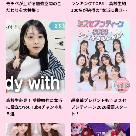
モチベが上がる勉強空間のこ
ランキングTOP5！ 高校生約
だわりを大特集☆
100名が納得の“本当に書きや
すいシャーペン”が1位に❤
高校生必見！ 受験勉強に本当
超豪華プレゼントも♡ミスセ
に役立つYouTubeチャンネル
ブンティーン2026投票スター
５選
ト！