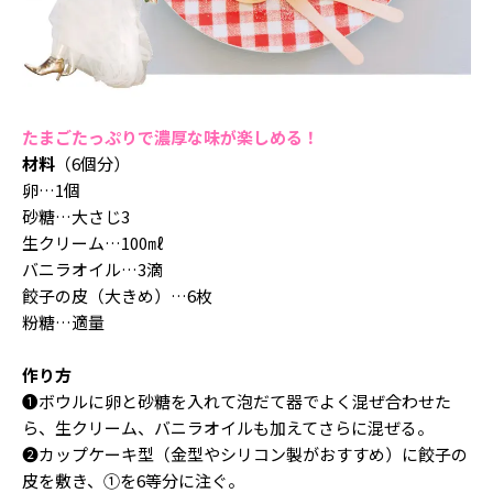
たまごたっぷりで濃厚な味が楽しめる！
材料
（6個分）
卵…1個
砂糖…大さじ3
生クリーム…100㎖
バニラオイル…3滴
餃子の皮（大きめ）…6枚
粉糖…適量
作り方
❶ボウルに卵と砂糖を入れて泡だて器でよく混ぜ合わせた
ら、生クリーム、バニラオイルも加えてさらに混ぜる。
❷カップケーキ型（金型やシリコン製がおすすめ）に餃子の
皮を敷き、①を6等分に注ぐ。