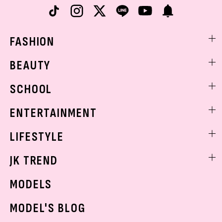
FASHION
ファッションニュース
BEAUTY
モデル私服
ビューティニュース
SCHOOL
着回し
トレンドメイク
着痩せ
スクールニュース
ENTERTAINMENT
ベストコスメ
制服コーデ
ヘアアレンジ・ヘアケア
エンタメニュース
LIFESTYLE
学校ヘアメイク
スキンケア
なにわ男子
勉強・受験・進路
ライフスタイルニュース
JK TREND
ボディケア
K-POP
JKランキング・アワード
JKトレンドニュース
MODELS
モデルの購入品
おでかけ
MODEL'S BLOG
お悩み相談