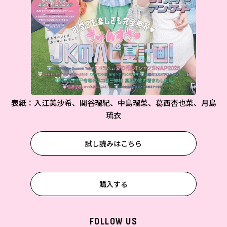
表紙：入江美沙希、関谷瑠紀、中島瑠菜、葛西杏也菜、月島
琉衣
試し読みはこちら
購入する
FOLLOW US