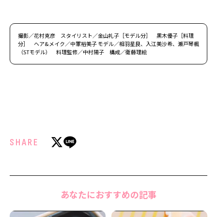
撮影／花村克彦 スタイリスト／金山礼子［モデル分］ 黒木優子［料理
分］ ヘア&メイク／中軍裕美子 モデル／相羽星良、入江美沙希、瀬戸琴楓
（STモデル） 料理監修／中村陽子 構成／衛藤理絵
SHARE
あなたにおすすめの記事