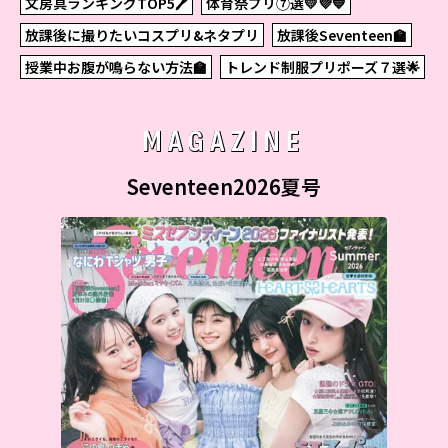
文房具ランキングTOP5🖊
体育祭プリ⑦選💛💜💙
放課後に撮りたいコスプリ&ネタプリ
放課後Seventeen🏫
授業中お腹が鳴らない方法🏫
トレンド制服プリポーズ７選🌟
MAGAZINE
Seventeen2026夏号