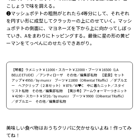
こしょうで味を調える。
❷マッシュポテトの粗熱がとれたら4等分にして、それぞれ
を円すい形に成型してクラッカーの上にのせていく。マッシ
ュポテトの側面に、マヨネーズを下から上に向かってしぼっ
ていき、Aをまわりにトッピングする。最後に星の形の黄ピ
ーマンをてっぺんにのせたらできあがり。
【琴楓】ラメニット￥11000・スカート￥22000・ブーツ￥16500（LA
BELLE ETUDE）／アンティローザ その他／編集部私物 【星良】セット
アップ￥4950／by muni:r ブーツ￥11800（ORiental TRaffic）／ダブルエ
ー ヘアクリップ（２本セット）￥879／W♥C 中に着たニット／スタイ
リスト私物 その他／編集部私物 【美沙希】アームウォーマーつきニット
￥4290・スカート￥5720／by muni:r ブーツ￥9900（ORiental TRaffic）
／ダブルエー その他／編集部私物
美味しい食べ物はおうちクリパに欠かせないよね！作ってみ
てね！