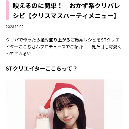
MODELS
映えるのに簡単！ おかず系クリパレ
モデルの購入品
MODEL'S BLOG
シピ【クリスマスパーティメニュー】
おでかけ
お悩み相談
TikTok
2023.12.02
Instagram
クリパで作ったら絶対盛り上がるご飯系レシピをSTクリエ
イターここちさんプロデュースでご紹介！ 見た目も可愛く
YouTube
ってアガる♡
FORTUNE
STクリエイターここちって？
ゲッターズ飯田
MISS SEVENTEEN
ミスセブンティーンニュース
MAGAZINE
バックナンバー
INFORMATION
Seventeen
について