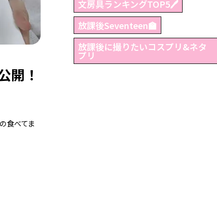
文房具ランキングTOP5🖊
放課後Seventeen🏫
放課後に撮りたいコスプリ&ネタ
プリ
公開！
もの食べてま