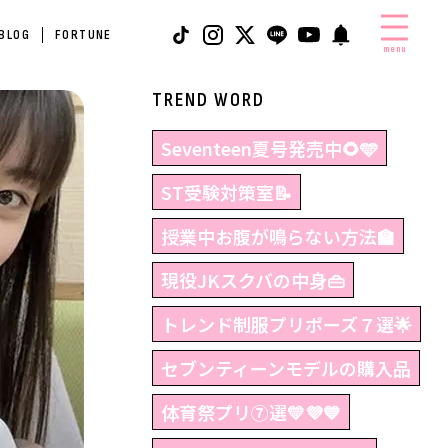
 BLOG
FORTUNE
menu
TREND WORD
Seventeen夏号発売中🌻🩵
ST受験対策室📝
授業中お腹が鳴らない方法🏫
現役JKスクバの中身👜
トレンド制服プリポーズ７選🌟
セブンティーンモデルの購入品
体育祭プリ⑦選💛💜💙