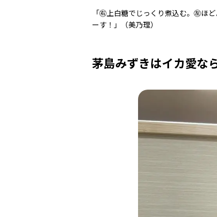
「㊨上白糖でじっくり煮込む。㊧ほど
ーす！」（美乃理）
茅島みずきはイカ愛な