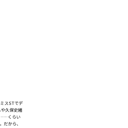
ミスSTでデ
んや久保史緒
……くらい
。だから、