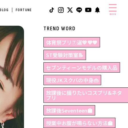
 BLOG
FORTUNE
menu
TREND WORD
体育祭プリ⑦選💛💜💙
ST受験対策室📝
セブンティーンモデルの購入品
現役JKスクバの中身👜
放課後に撮りたいコスプリ&ネタ
プリ
放課後Seventeen🏫
授業中お腹が鳴らない方法🏫