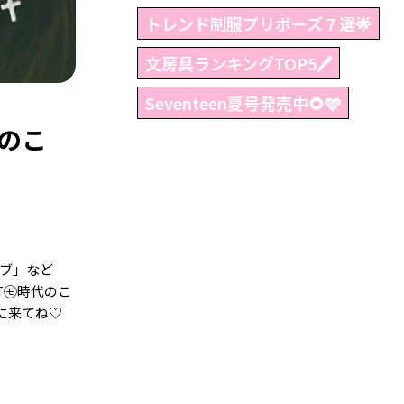
トレンド制服プリポーズ７選🌟
文房具ランキングTOP5🖊
Seventeen夏号発売中🌻🩵
のこ
ボブ」など
T㋲時代のこ
に来てね♡