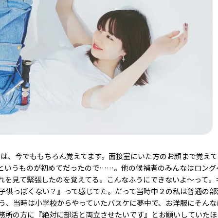
とは、今でももちろん覚えてます。面接室にいた方のお顔まで覚え
というものが初めてだったので……。他の候補者のみんなはロング
れを見て緊張したのを覚えてる。こんなふうにできないよ〜って。
子供っぽくない？』って感じてた。だって当時中２の私は普通の部
う、当時は小学校からやっていたバスケに夢中で、お洋服にそんな
務所の方に『絶対に部活と両立させたいです』とお願いしていたほ