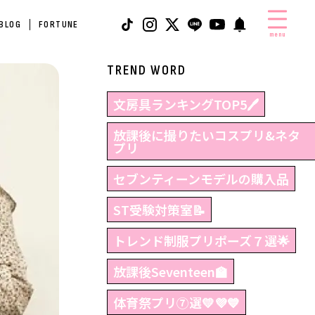
 BLOG
FORTUNE
menu
TREND WORD
文房具ランキングTOP5🖊
放課後に撮りたいコスプリ&ネタ
プリ
セブンティーンモデルの購入品
ST受験対策室📝
トレンド制服プリポーズ７選🌟
放課後Seventeen🏫
体育祭プリ⑦選💛💜💙