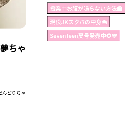
授業中お腹が鳴らない方法🏫
現役JKスクバの中身👜
Seventeen夏号発売中🌻🩵
屋夢ちゃ
、だんどりちゃ