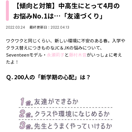
MODELS
【傾向と対策】中高生にとって4月の
モデルの購入品
MODEL'S BLOG
お悩みNo.1は…「友達づくり」
おでかけ
お悩み相談
TikTok
2022.03.24
最終更新日：2022.04.13
Instagram
ワクワクと同じくらい、新しい環境に不安のある春。入学や
クラス替えにつきものなJC＆JKの悩みについて、
YouTube
Seventeenモデル・
永瀬莉子
と
藤村木音
がいっしょに考え
たよ！
FORTUNE
ゲッターズ飯田
MISS SEVENTEEN
Ｑ. 200人の「新学期の心配」は？
ミスセブンティーンニュース
MAGAZINE
バックナンバー
INFORMATION
Seventeen
について