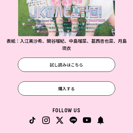
表紙：入江美沙希、関谷瑠紀、中島瑠菜、葛西杏也菜、月島
琉衣
試し読みはこちら
購入する
FOLLOW US