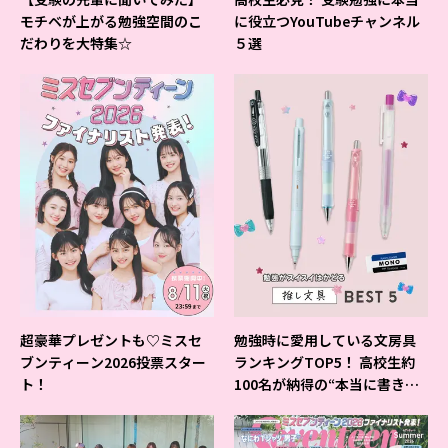
モチベが上がる勉強空間のこ
に役立つYouTubeチャンネル
だわりを大特集☆
５選
超豪華プレゼントも♡ミスセ
勉強時に愛用している文房具
ブンティーン2026投票スター
ランキングTOP5！ 高校生約
ト！
100名が納得の“本当に書きや
すいシャーペン”が1位に❤