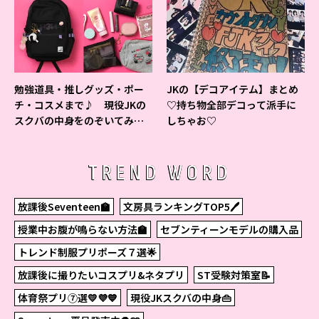
勉強道具・推しグッズ・ポー
JKの【デコアイテム】まとめ
チ・コスメまで♪ 現役JKの
♡持ち物全部デコって派手に
スクバの中身をのぞいてみ
しちゃお♡
た！
TREND WORD
放課後Seventeen🏫
文房具ランキングTOP5🖊
授業中お腹が鳴らない方法🏫
セブンティーンモデルの購入品
トレンド制服プリポーズ７選🌟
放課後に撮りたいコスプリ&ネタプリ
ST受験対策室📝
体育祭プリ⑦選💛💜💙
現役JKスクバの中身👜