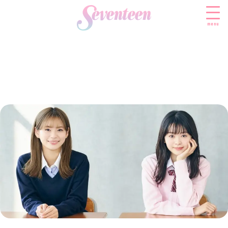
menu
すべての新着記事
FASHION
ファッションニュース
BEAUTY
モデル私服
ビューティニュース
SCHOOL
着回し
トレンドメイク
スクールニュース
ENTERTAINMENT
着痩せ
ベストコスメ
制服コーデ
エンタメニュース
LIFESTYLE
ヘアアレンジ・ヘアケア
学校ヘアメイク
なにわ男子
ライフスタイルニュース
スキンケア
JK TREND
勉強・受験・進路
K-POP
JKランキング・アワード
ボディケア
JKトレンドニュース