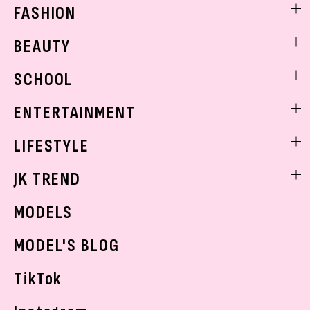
FASHION
ファッションニュース
BEAUTY
モデル私服
ビューティニュース
SCHOOL
着回し
トレンドメイク
着痩せ
スクールニュース
ENTERTAINMENT
ベストコスメ
制服コーデ
ヘアアレンジ・ヘアケア
エンタメニュース
LIFESTYLE
学校ヘアメイク
スキンケア
なにわ男子
勉強・受験・進路
ライフスタイルニュース
JK TREND
ボディケア
K-POP
JKランキング・アワード
JKトレンドニュース
MODELS
モデルの購入品
おでかけ
MODEL'S BLOG
お悩み相談
TikTok