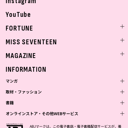
Instagram
YouTube
FORTUNE
ゲッターズ飯田
MISS SEVENTEEN
ミスセブンティーンニュース
MAGAZINE
バックナンバー
INFORMATION
マンガ
取材・ファッション
少年マンガ
週刊少年ジャンプ
書籍
青年マンガ
ファッション・美容
ジャンプSQ
少年ジャンプ+
Seventeen
オンラインストア・その他WEBサービス
少女マンガ
芸能・情報・スポーツ
文芸・文庫・総合
Vジャンプ
ジャンプTOON
non-no
ジャンプTOON
Myojo
すばる
女性マンガ
学芸・ノンフィクション・新書
オンラインストア
最強ジャンプ
ABJマークは、この電子書店・電子書籍配信サービスが、著
ZEBRACK
BAILA