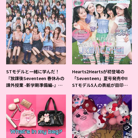
STモデルと一緒に学んだ！
Hearts2Heartsが初登場の
『放課後Seventeen 春休みの
「Seventeen」夏号発売中!!
課外授業 -新学期準備編-』イ
STモデル5人の表紙が目印だ
ベントの様子をレポ♡
よ♪