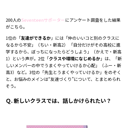
Follow us
200人の
Seventeenサポーター
にアンケート調査をした結果
がこちら。
ST member
1位の「
友達ができるか
」には「仲のいいコと別のクラスに
新規会員登録・ログイン
なるから不安」（ちい・新高2） 「自分だけがその高校に進
学するから、ぼっちになったらどうしよう」（かえで・新高
1）という声が。2位「
クラスや環境になじめるか
」は、「新
しいメンバーの中でうまくやっていけるか心配」（ふー・新
高3）など。3位の「先生とうまくやっていけるか」をのぞく
と、お悩みのメインは“友達づくり”について、とまとめられ
そう。
Ｑ. 新しいクラスでは、話しかけられたい？