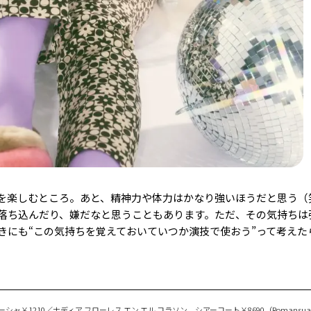
を楽しむところ。あと、精神力や体力はかなり強いほうだと思う（
落ち込んだり、嫌だなと思うこともあります。ただ、その気持ちは
きにも“この気持ちを覚えておいていつか演技で使おう”って考えた
シャ￥1210／ナディア フローレス エン エル コラソン シアーコート￥8690（Romansu