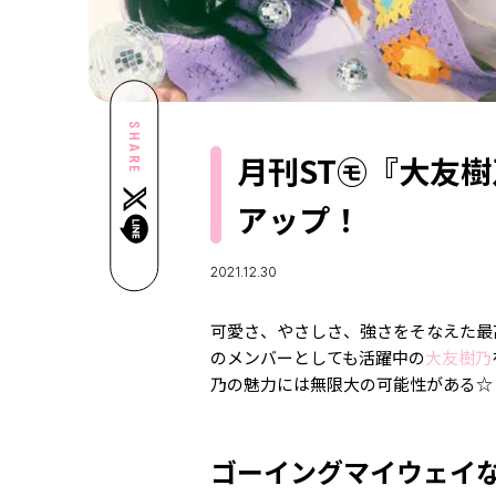
SHARE
月刊ST㋲『大友樹
アップ！
2021.12.30
可愛さ、やさしさ、強さをそなえた最
のメンバーとしても活躍中の
大友樹乃
乃の魅力には無限大の可能性がある☆
ゴーイングマイウェイ