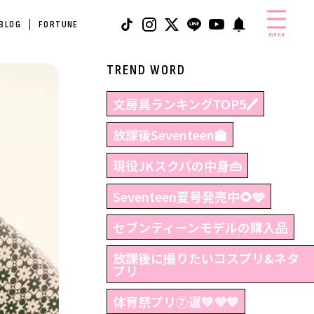
 BLOG
FORTUNE
menu
TREND WORD
文房具ランキングTOP5🖊
放課後Seventeen🏫
現役JKスクバの中身👜
Seventeen夏号発売中🌻🩵
セブンティーンモデルの購入品
放課後に撮りたいコスプリ&ネタ
プリ
体育祭プリ⑦選💛💜💙