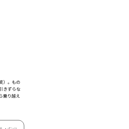
笑）。もの
引きずらな
ら乗り越え
al）・パンツ