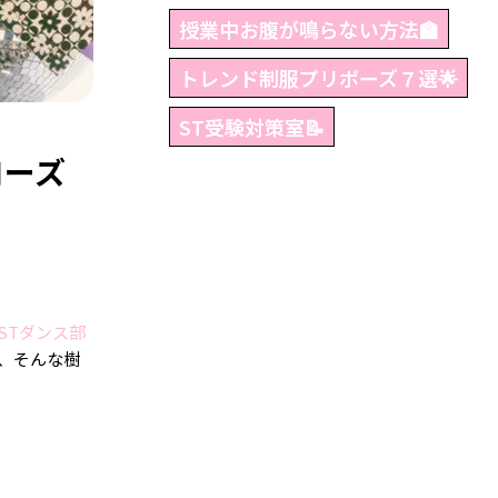
授業中お腹が鳴らない方法🏫
トレンド制服プリポーズ７選🌟
ST受験対策室📝
ローズ
STダンス部
、そんな樹