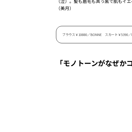
（泣）。髪も眉毛も真っ黒で肌もイエ
（美月）
ブラウス￥10880／BONNE スカート￥5390／I
「モノトーンがなぜか