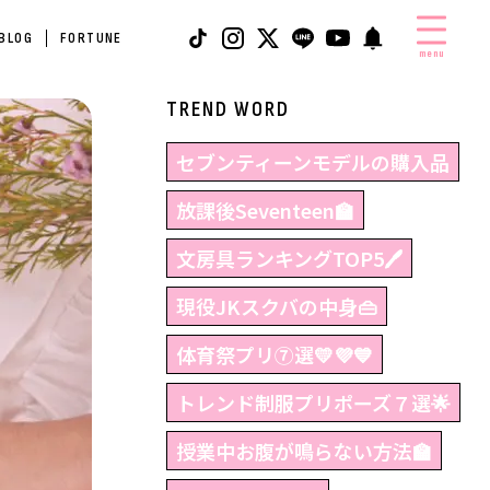
 BLOG
FORTUNE
menu
TREND WORD
セブンティーンモデルの購入品
放課後Seventeen🏫
文房具ランキングTOP5🖊
現役JKスクバの中身👜
体育祭プリ⑦選💛💜💙
トレンド制服プリポーズ７選🌟
授業中お腹が鳴らない方法🏫