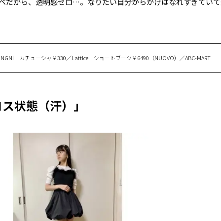
ベだから、透明感ゼロ…。なりたい自分からかけはなれすぎていて
NGNI カチューシャ￥330／Lattice ショートブーツ￥6490（NUOVO）／ABC-MART
コス状態（汗）」