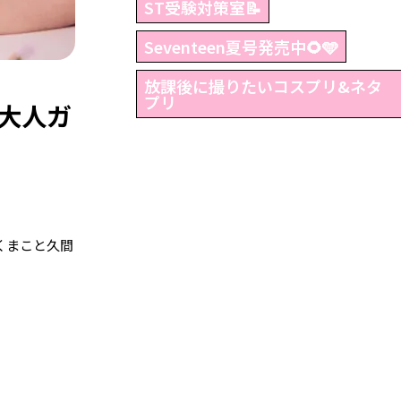
ST受験対策室📝
Seventeen夏号発売中🌻🩵
放課後に撮りたいコスプリ&ネタ
プリ
大人ガ
くまこと久間