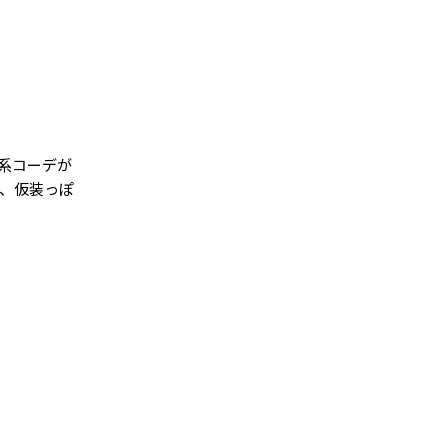
系コーデが
、仮装っぽ