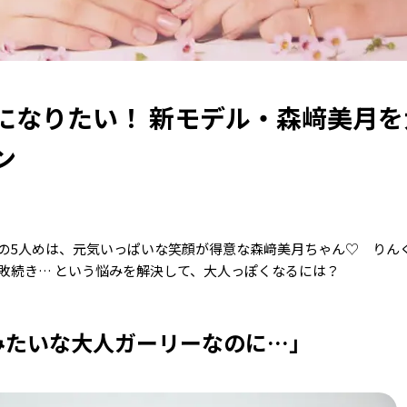
になりたい！ 新モデル・森﨑美月を
ン
画の5人めは、元気いっぱいな笑顔が得意な森﨑美月ちゃん♡ りん
敗続き… という悩みを解決して、大人っぽくなるには？
みたいな大人ガーリーなのに…」