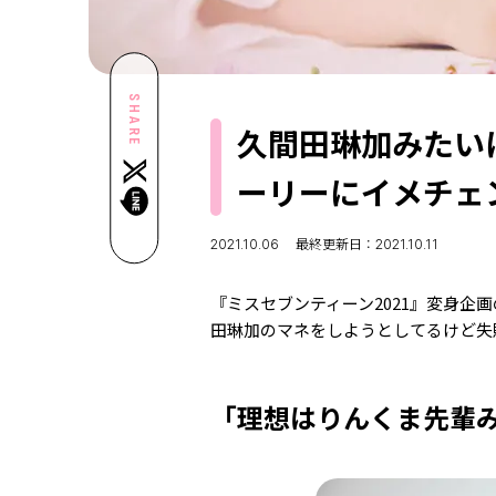
SHARE
久間田琳加みたい
ーリーにイメチェ
2021.10.06
最終更新日：2021.10.11
『ミスセブンティーン2021』変身企
田琳加のマネをしようとしてるけど失
「理想はりんくま先輩