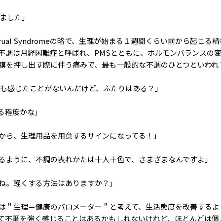
びました」
trual Syndromeの略で、生理が始まる１週間くらい前から起こる
不調は月経困難症と呼ばれ、PMSとともに、ホルモンバランスの
膜を押し出す際に伴う痛みで、最も一般的な不調のひとつといわれ
痛も感じたことがないんだけど、ふたりはある？」
る程度かな」
から、生理用品を用意するサインになってる！」
るように、不調の表れかたは十人十色で、さまざまなんですよ」
ね。軽くする方法はありますか？」
は＂生理＝健康のバロメーター＂と考えて、生活態度を改善するよ
て不調を強く感じることはあるかもしれないけれど、ほとんどは個