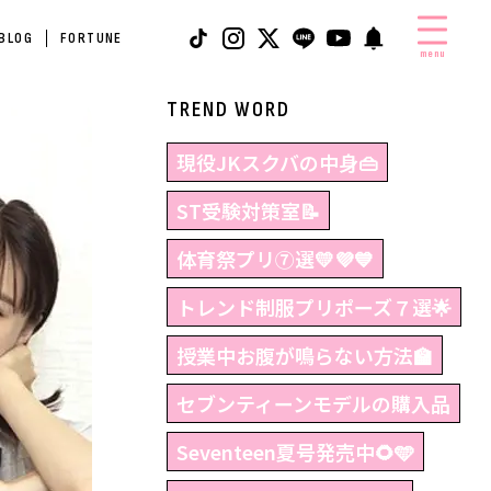
 BLOG
FORTUNE
menu
TREND WORD
現役JKスクバの中身👜
ST受験対策室📝
体育祭プリ⑦選💛💜💙
トレンド制服プリポーズ７選🌟
授業中お腹が鳴らない方法🏫
セブンティーンモデルの購入品
Seventeen夏号発売中🌻🩵