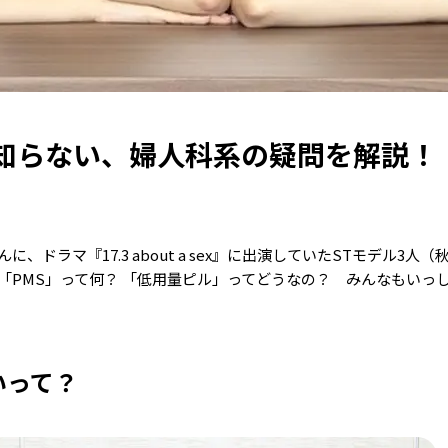
知らない、婦人科系の疑問を解説！
ドラマ『17.3 about a sex』に出演していたSTモデル3人
「PMS」って何？ 「低用量ピル」ってどうなの？ みんなもいっ
いって？