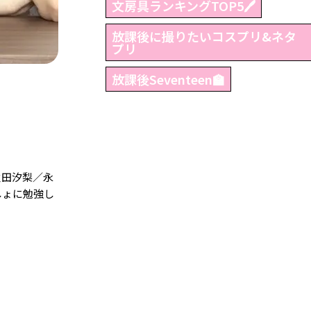
文房具ランキングTOP5🖊
放課後に撮りたいコスプリ&ネタ
プリ
放課後Seventeen🏫
（秋田汐梨／永
しょに勉強し