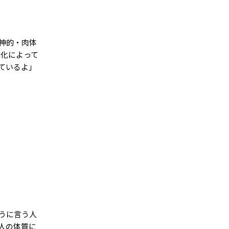
精神的・肉体
変化によって
ているよ」
うに言う人
人の体質に