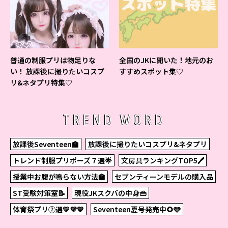
普通の制服プリは物足りな
全国のJKに聞いた！地元のお
い！ 放課後に撮りたいコスプ
すすめスポット集♡
リ&ネタプリ特集♡
TREND WORD
放課後Seventeen🏫
放課後に撮りたいコスプリ&ネタプリ
トレンド制服プリポーズ７選🌟
文房具ランキングTOP5🖊
授業中お腹が鳴らない方法🏫
セブンティーンモデルの購入品
ST受験対策室📝
現役JKスクバの中身👜
体育祭プリ⑦選💛💜💙
Seventeen夏号発売中🌻🩵