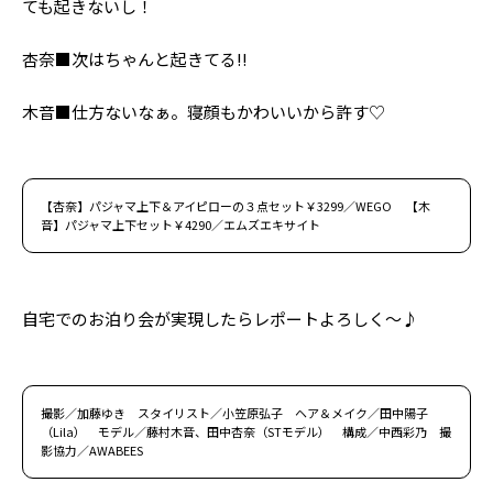
ても起きないし！
杏奈■次はちゃんと起きてる!!
木音■仕方ないなぁ。寝顔もかわいいから許す♡
【杏奈】パジャマ上下＆アイピローの３点セット￥3299／WEGO 【木
音】パジャマ上下セット￥4290／エムズエキサイト
自宅でのお泊り会が実現したらレポートよろしく～♪
撮影／加藤ゆき スタイリスト／小笠原弘子 ヘア＆メイク／田中陽子
（Lila） モデル／藤村木音、田中杏奈（STモデル） 構成／中西彩乃 撮
影協力／AWABEES