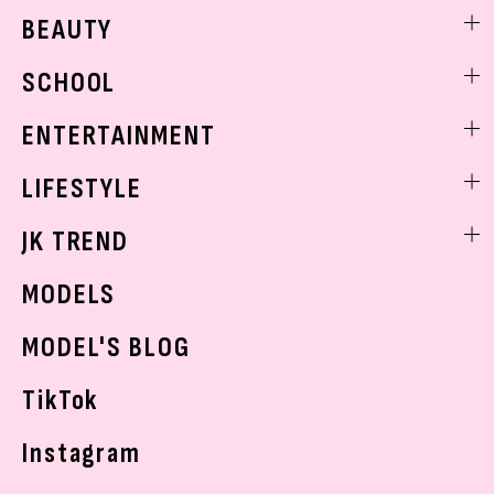
ファッションニュース
BEAUTY
モデル私服
ビューティニュース
SCHOOL
着回し
トレンドメイク
着痩せ
スクールニュース
ENTERTAINMENT
ベストコスメ
制服コーデ
ヘアアレンジ・ヘアケア
エンタメニュース
LIFESTYLE
学校ヘアメイク
スキンケア
なにわ男子
勉強・受験・進路
ライフスタイルニュース
JK TREND
ボディケア
K-POP
JKランキング・アワード
JKトレンドニュース
MODELS
モデルの購入品
おでかけ
MODEL'S BLOG
お悩み相談
TikTok
Instagram