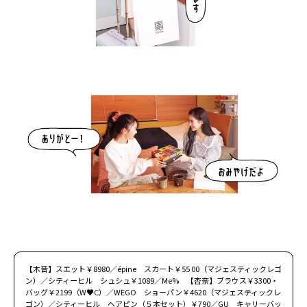
Follow us
ST member
新規会員登録・ログイン
【木音】スエット￥8980／épine スカート￥55 00（マジェスティックレゴ
ン）／シティーヒル シュシュ￥1089／Me% 【杏奈】ブラウス￥3300・
バッグ￥2199（W♥C）／WEGO ショーパン￥4620（マジェスティックレ
ゴン）／シティーヒル ヘアピン（５本セット）￥790／GU キャリーバッ