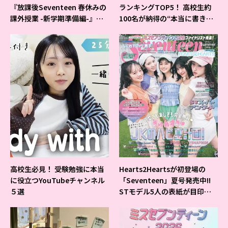
『放課後Seventeen 春休みの
ランキングTOP5！ 高校生約
課外授業 -新学期準備編-』イ
100名が納得の“本当に書きや
ベントの様子をレポ♡
すいシャーペン”が1位に❤
高校生必見！ 受験勉強に本当
Hearts2Heartsが初登場の
に役立つYouTubeチャンネル
「Seventeen」夏号発売中!!
５選
STモデル5人の表紙が目印だ
よ♪