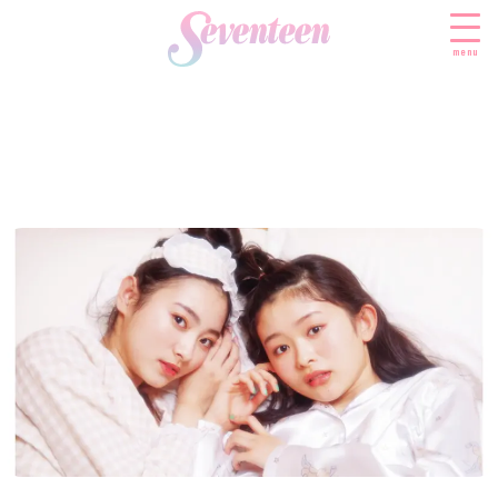
menu
すべての新着記事
FASHION
ファッションニュース
BEAUTY
モデル私服
ビューティニュース
SCHOOL
着回し
トレンドメイク
スクールニュース
ENTERTAINMENT
着痩せ
ベストコスメ
制服コーデ
エンタメニュース
LIFESTYLE
ヘアアレンジ・ヘアケア
学校ヘアメイク
なにわ男子
ライフスタイルニュース
スキンケア
JK TREND
勉強・受験・進路
K-POP
JKランキング・アワード
ボディケア
JKトレンドニュース