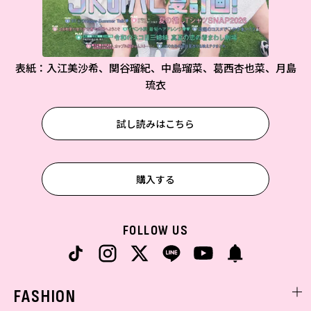
表紙：入江美沙希、関谷瑠紀、中島瑠菜、葛西杏也菜、月島
琉衣
試し読みはこちら
購入する
FOLLOW US
FASHION