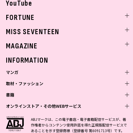
YouTube
FORTUNE
ゲッターズ飯田
MISS SEVENTEEN
ミスセブンティーンニュース
MAGAZINE
バックナンバー
INFORMATION
マンガ
取材・ファッション
少年マンガ
週刊少年ジャンプ
書籍
青年マンガ
ファッション・美容
ジャンプSQ
少年ジャンプ+
Seventeen
オンラインストア・その他WEBサービス
少女マンガ
芸能・情報・スポーツ
文芸・文庫・総合
Vジャンプ
ジャンプTOON
non-no
ジャンプTOON
Myojo
すばる
女性マンガ
学芸・ノンフィクション・新書
オンラインストア
最強ジャンプ
ABJマークは、この電子書店・電子書籍配信サービスが、著
ZEBRACK
BAILA
ZEBRACK
週プレNEWS
小説すばる
作権者からコンテンツ使用許諾を得た正規版配信サービスで
ジャンプTOON
1日5分で、明日は変わる よみタイ yomitai
OTO
少年ジャンプ+
ライトノベル・ノベライズ
その他WEBサービス
S-MANGA
MAQUIA
あることを示す登録商標（登録番号 第6091713号）です。
S-MANGA
週プレ グラジャパ!
集英社 文芸ステーション