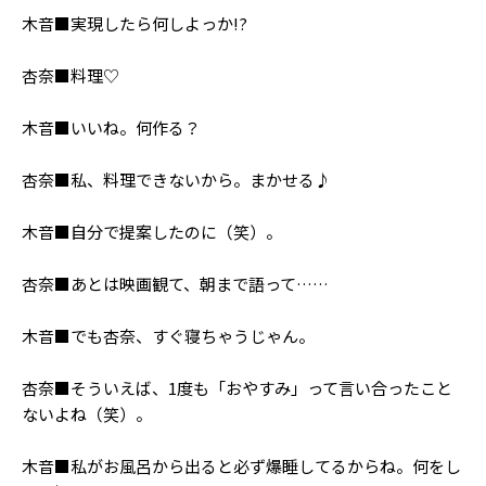
木音■実現したら何しよっか!?
杏奈■料理♡
木音■いいね。何作る？
杏奈■私、料理できないから。まかせる♪
木音■自分で提案したのに（笑）。
杏奈■あとは映画観て、朝まで語って……
木音■でも杏奈、すぐ寝ちゃうじゃん。
杏奈■そういえば、1度も「おやすみ」って言い合ったこと
ないよね（笑）。
木音■私がお風呂から出ると必ず爆睡してるからね。何をし