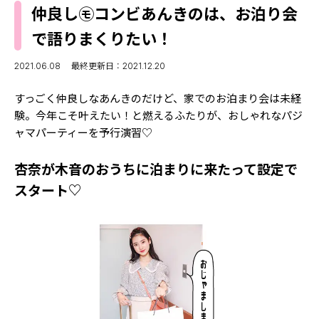
MODELS
仲良し㋲コンビあんきのは、お泊り会
モデルの購入品
MODEL'S BLOG
で語りまくりたい！
おでかけ
お悩み相談
TikTok
2021.06.08
最終更新日：2021.12.20
Instagram
すっごく仲良しなあんきのだけど、家でのお泊まり会は未経
験。今年こそ叶えたい！と燃えるふたりが、おしゃれなパジ
YouTube
ャマパーティーを予行演習♡
FORTUNE
杏奈が木音のおうちに泊まりに来たって設定で
ゲッターズ飯田
MISS SEVENTEEN
スタート♡
ミスセブンティーンニュース
MAGAZINE
バックナンバー
INFORMATION
Seventeen
について