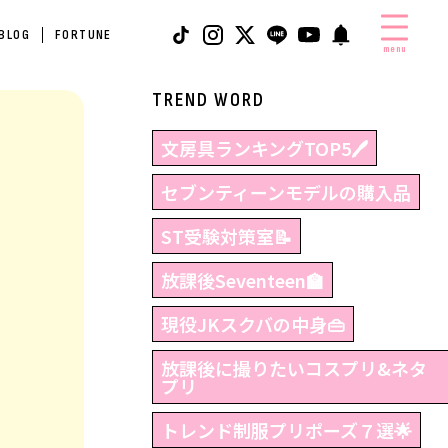
 BLOG
FORTUNE
menu
TREND WORD
文房具ランキングTOP5🖊
セブンティーンモデルの購入品
ST受験対策室📝
放課後Seventeen🏫
現役JKスクバの中身👜
放課後に撮りたいコスプリ&ネタ
プリ
トレンド制服プリポーズ７選🌟