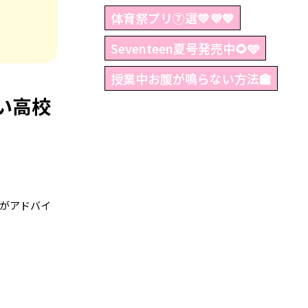
体育祭プリ⑦選💛💜💙
Seventeen夏号発売中🌻🩵
授業中お腹が鳴らない方法🏫
い高校
がアドバイ