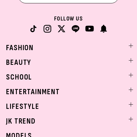
FOLLOW US
FASHION
ファッションニュース
BEAUTY
モデル私服
ビューティニュース
SCHOOL
着回し
トレンドメイク
着痩せ
スクールニュース
ENTERTAINMENT
ベストコスメ
制服コーデ
ヘアアレンジ・ヘアケア
エンタメニュース
LIFESTYLE
学校ヘアメイク
スキンケア
なにわ男子
勉強・受験・進路
ライフスタイルニュース
JK TREND
ボディケア
K-POP
JKランキング・アワード
JKトレンドニュース
MODELS
モデルの購入品