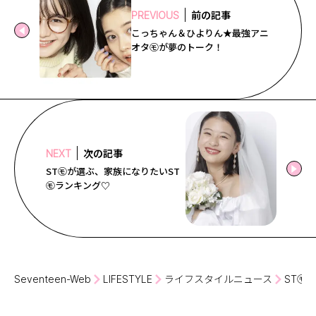
前の記事
PREVIOUS
こっちゃん＆ひよりん★最強アニ
オタ㋲が夢のトーク！
次の記事
NEXT
ST㋲が選ぶ、家族になりたいST
㋲ランキング♡
Seventeen-Web
LIFESTYLE
ライフスタイルニュース
ST㋲