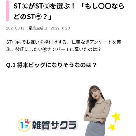
MODELS
ST㋲がST㋲を選ぶ！ 「もし〇〇なら
モデルの購入品
MODEL'S BLOG
どのST㋲？」
おでかけ
お悩み相談
TikTok
2021.03.13
最終更新日：2022.10.28
Instagram
ST㋲内でお互いを格付けする、仁義なきアンケートを実
施。彼氏にしたい㋲ナンバー１に輝いたのは⁉
YouTube
Q.1 将来ビッグになりそうなのは？
FORTUNE
ゲッターズ飯田
MISS SEVENTEEN
ミスセブンティーンニュース
MAGAZINE
バックナンバー
INFORMATION
Seventeen
について