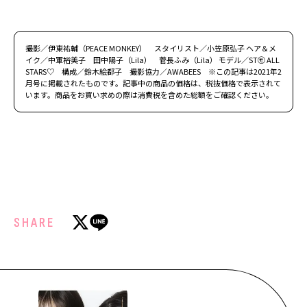
撮影／伊東祐輔（PEACE MONKEY） スタイリスト／小笠原弘子 ヘア＆メ
イク／中軍裕美子 田中陽子（Lila） 菅長ふみ（Lila） モデル／ST㋲ ALL
STARS♡ 構成／鈴木絵都子 撮影協力／AWABEES ※この記事は2021年2
月号に掲載されたものです。記事中の商品の価格は、税抜価格で表示されて
います。商品をお買い求めの際は消費税を含めた総額をご確認ください。
SHARE