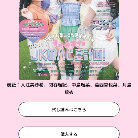
表紙：入江美沙希、関谷瑠紀、中島瑠菜、葛西杏也菜、月島
琉衣
試し読みはこちら
購入する