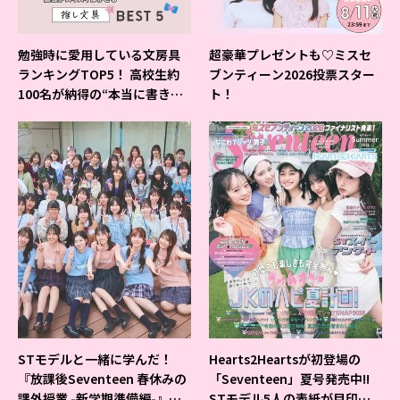
勉強時に愛用している文房具
超豪華プレゼントも♡ミスセ
ランキングTOP5！ 高校生約
ブンティーン2026投票スター
100名が納得の“本当に書きや
ト！
すいシャーペン”が1位に❤
STモデルと一緒に学んだ！
Hearts2Heartsが初登場の
『放課後Seventeen 春休みの
「Seventeen」夏号発売中!!
課外授業 -新学期準備編-』イ
STモデル5人の表紙が目印だ