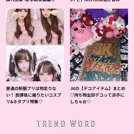
ベントの様子をレポ♡
よ♪
普通の制服プリは物足りな
JKの【デコアイテム】まとめ
い！ 放課後に撮りたいコスプ
♡持ち物全部デコって派手に
リ&ネタプリ特集♡
しちゃお♡
TREND WORD