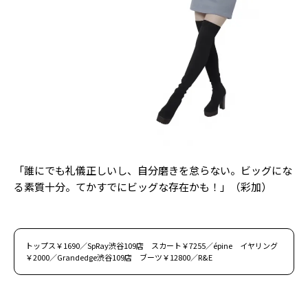
Follow us
ST member
新規会員登録・ログイン
「誰にでも礼儀正しいし、自分磨きを怠らない。ビッグにな
る素質十分。てかすでにビッグな存在かも！」（彩加）
トップス￥1690／SpRay渋谷109店 スカート￥7255／épine イヤリング
￥2000／Grandedge渋谷109店 ブーツ￥12800／R&E