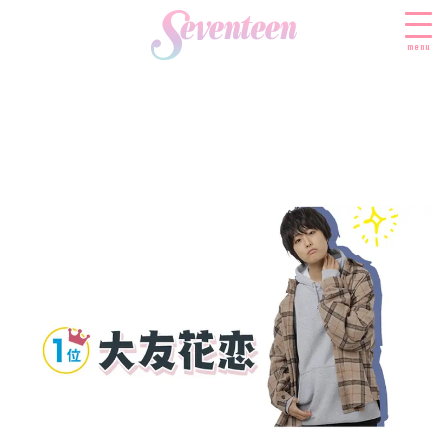
menu
すべての新着記事
FASHION
ファッションニュース
BEAUTY
モデル私服
ビューティニュース
SCHOOL
着回し
トレンドメイク
スクールニュース
ENTERTAINMENT
着痩せ
ベストコスメ
制服コーデ
エンタメニュース
LIFESTYLE
ヘアアレンジ・ヘアケア
学校ヘアメイク
なにわ男子
ライフスタイルニュース
スキンケア
JK TREND
勉強・受験・進路
K-POP
JKランキング・アワード
ボディケア
JKトレンドニュース