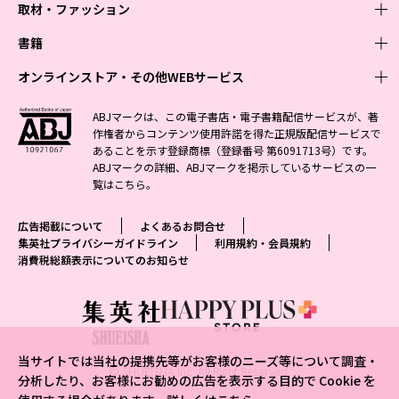
取材・ファッション
少年マンガ
週刊少年ジャンプ
書籍
青年マンガ
ファッション・美容
ジャンプSQ
少年ジャンプ+
Seventeen
オンラインストア・その他WEBサービス
少女マンガ
芸能・情報・スポーツ
文芸・文庫・総合
Vジャンプ
ジャンプTOON
non-no
ジャンプTOON
Myojo
すばる
女性マンガ
学芸・ノンフィクション・新書
オンラインストア
最強ジャンプ
ABJマークは、この電子書店・電子書籍配信サービスが、著
ZEBRACK
BAILA
ZEBRACK
週プレNEWS
小説すばる
作権者からコンテンツ使用許諾を得た正規版配信サービスで
ジャンプTOON
1日5分で、明日は変わる よみタイ yomitai
OTO
少年ジャンプ+
ライトノベル・ノベライズ
その他WEBサービス
S-MANGA
MAQUIA
あることを示す登録商標（登録番号 第6091713号）です。
S-MANGA
週プレ グラジャパ!
集英社 文芸ステーション
ZEBRACK
集英社学芸部 - 学芸・ノンフィクション
SHUEISHA MANGA-ART HERITAGE
ジャンプTOON
ABJマークの詳細、ABJマークを掲示しているサービスの一
集英社オレンジ文庫
集英社アドナビ
集英社ジャンプリミックス
SPUR
キッズ
集英社コミック文庫
Sportiva
web 集英社文庫
覧は
こちら
。
S-MANGA
集英社ビジネス書
ジャンプキャラクターズストア
ZEBRACK
JUMP j-BOOKS
集英社エディターズ・ラボ
集英社コミック文庫
LEE
集英社みらい文庫
りぼん
パラスポ
青春と読書
集英社コミック文庫
集英社新書
HAPPY PLUS STORE
ジャンプルーキー！
ダッシュエックス文庫公式サイト
広告掲載について
よくあるお問合せ
週刊ヤングジャンプ
eclat
集英社の児童図書 S-KIDS.LAND
マーガレット
アジア人物史
マンガMee公式サイト
集英社新書プラス - 知の水先案内人
SHUEISHA VOX
集英社プライバシーガイドライン
利用規約・会員規約
S-MANGA
集英社Webマガジン コバルト
ヤングジャンプ定期購読デジタル
T JAPAN
消費税総額表示についてのお知らせ
別冊マーガレット
リマコミ
kotoba
LEEマルシェ
集英社ジャンプリミックス
シフォン文庫
ヤンジャン！
HAPPY PLUS ONE
マンガMee公式サイト
マンガMeets
e!集英社
SHOP Marisol
集英社コミック文庫
となりのヤングジャンプ
MEN'S NON-NO
リマコミ
Cookie
情報・知識＆オピニオン imidas
eclat premium
グランドジャンプ
UOMO
マンガMeets
Cocohana
mirabella
当サイトでは当社の提携先等がお客様のニーズ等について調査・
ウルトラジャンプ
集英社オンライン
© SHUEISHA Inc. All Right Reserved.
office YOU
mirabella homme
分析したり、お客様にお勧めの広告を表示する目的で Cookie を