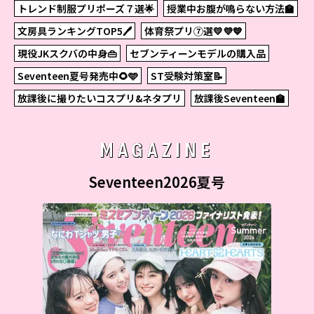
トレンド制服プリポーズ７選🌟
授業中お腹が鳴らない方法🏫
文房具ランキングTOP5🖊
体育祭プリ⑦選💛💜💙
現役JKスクバの中身👜
セブンティーンモデルの購入品
Seventeen夏号発売中🌻🩵
ST受験対策室📝
放課後に撮りたいコスプリ&ネタプリ
放課後Seventeen🏫
MAGAZINE
Seventeen2026夏号