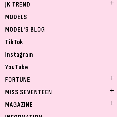
勉強・受験・進路
ライフスタイルニュース
JK TREND
ボディケア
K-POP
JKランキング・アワード
JKトレンドニュース
MODELS
モデルの購入品
おでかけ
MODEL'S BLOG
お悩み相談
TikTok
Instagram
YouTube
FORTUNE
ゲッターズ飯田
MISS SEVENTEEN
ミスセブンティーンニュース
MAGAZINE
バックナンバー