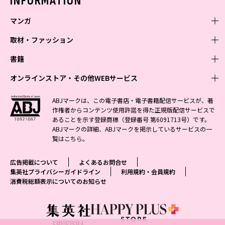
INFORMATION
マンガ
取材・ファッション
少年マンガ
週刊少年ジャンプ
書籍
青年マンガ
ファッション・美容
ジャンプSQ
少年ジャンプ+
Seventeen
オンラインストア・その他WEBサービス
少女マンガ
芸能・情報・スポーツ
文芸・文庫・総合
Vジャンプ
ジャンプTOON
non-no
ジャンプTOON
Myojo
すばる
女性マンガ
学芸・ノンフィクション・新書
オンラインストア
最強ジャンプ
ABJマークは、この電子書店・電子書籍配信サービスが、著
ZEBRACK
BAILA
ZEBRACK
週プレNEWS
小説すばる
作権者からコンテンツ使用許諾を得た正規版配信サービスで
ジャンプTOON
1日5分で、明日は変わる よみタイ yomitai
OTO
少年ジャンプ+
ライトノベル・ノベライズ
その他WEBサービス
S-MANGA
MAQUIA
あることを示す登録商標（登録番号 第6091713号）です。
S-MANGA
週プレ グラジャパ!
集英社 文芸ステーション
ZEBRACK
集英社学芸部 - 学芸・ノンフィクション
SHUEISHA MANGA-ART HERITAGE
ジャンプTOON
ABJマークの詳細、ABJマークを掲示しているサービスの一
集英社オレンジ文庫
集英社アドナビ
集英社ジャンプリミックス
SPUR
キッズ
集英社コミック文庫
Sportiva
web 集英社文庫
覧は
こちら
。
S-MANGA
集英社ビジネス書
ジャンプキャラクターズストア
ZEBRACK
JUMP j-BOOKS
集英社エディターズ・ラボ
集英社コミック文庫
LEE
集英社みらい文庫
りぼん
パラスポ
青春と読書
集英社コミック文庫
集英社新書
HAPPY PLUS STORE
ジャンプルーキー！
ダッシュエックス文庫公式サイト
広告掲載について
よくあるお問合せ
週刊ヤングジャンプ
eclat
集英社の児童図書 S-KIDS.LAND
マーガレット
アジア人物史
マンガMee公式サイト
集英社新書プラス - 知の水先案内人
SHUEISHA VOX
集英社プライバシーガイドライン
利用規約・会員規約
S-MANGA
集英社Webマガジン コバルト
ヤングジャンプ定期購読デジタル
T JAPAN
消費税総額表示についてのお知らせ
別冊マーガレット
リマコミ
kotoba
LEEマルシェ
集英社ジャンプリミックス
シフォン文庫
ヤンジャン！
HAPPY PLUS ONE
マンガMee公式サイト
マンガMeets
e!集英社
SHOP Marisol
集英社コミック文庫
となりのヤングジャンプ
MEN'S NON-NO
リマコミ
Cookie
情報・知識＆オピニオン imidas
eclat premium
グランドジャンプ
UOMO