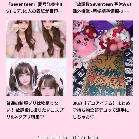
「Seventeen」夏号発売中!!
『放課後Seventeen 春休みの
STモデル5人の表紙が目印だ
課外授業 -新学期準備編-』イ
よ♪
ベントの様子をレポ♡
普通の制服プリは物足りな
JKの【デコアイテム】まとめ
い！ 放課後に撮りたいコスプ
♡持ち物全部デコって派手に
リ&ネタプリ特集♡
しちゃお♡