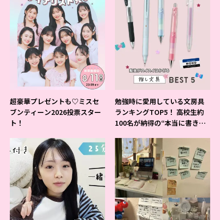
超豪華プレゼントも♡ミスセ
勉強時に愛用している文房具
ブンティーン2026投票スター
ランキングTOP5！ 高校生約
ト！
100名が納得の“本当に書きや
すいシャーペン”が1位に❤