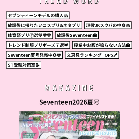
TREND WORD
セブンティーンモデルの購入品
放課後に撮りたいコスプリ&ネタプリ
現役JKスクバの中身👜
体育祭プリ⑦選💛💜💙
放課後Seventeen🏫
トレンド制服プリポーズ７選🌟
授業中お腹が鳴らない方法🏫
Seventeen夏号発売中🌻🩵
文房具ランキングTOP5🖊
ST受験対策室📝
MAGAZINE
Seventeen2026夏号