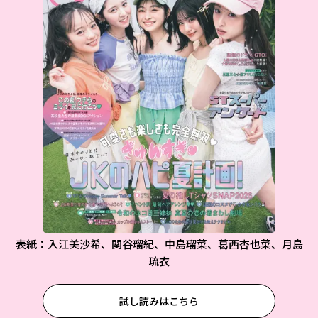
表紙：入江美沙希、関谷瑠紀、中島瑠菜、葛西杏也菜、月島
琉衣
試し読みはこちら