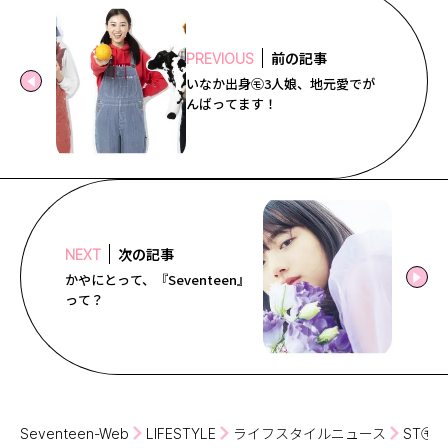
前の記事
PREVIOUS
いなか出身㋲3人娘、地元愛でが
んばってます！
次の記事
NEXT
かやにとって、『Seventeen』
って？
Seventeen-Web
LIFESTYLE
ライフスタイルニュース
ST㋲