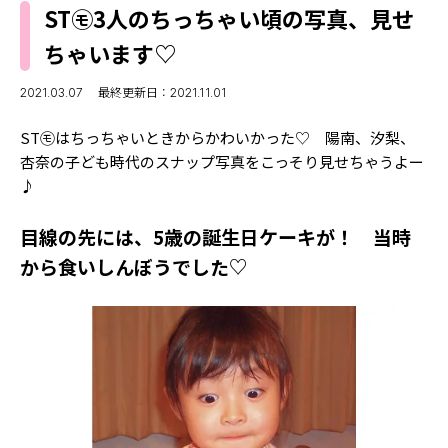
MODELS
ST㋲3人のちっちゃい頃の写真、見せ
モデルの購入品
MODEL'S BLOG
ちゃいます♡
おでかけ
お悩み相談
TikTok
2021.03.07
最終更新日：2021.11.01
Instagram
ST㋲はちっちゃいときからかわいかった♡ 陽南、汐梨、
杏奈の子ども時代のスナップ写真をこっそり見せちゃうよー
YouTube
♪
FORTUNE
目線の先には、5歳の誕生日ケーキが！ 当時
ゲッターズ飯田
MISS SEVENTEEN
から食いしんぼうでした♡
ミスセブンティーンニュース
MAGAZINE
バックナンバー
INFORMATION
Seventeen
について