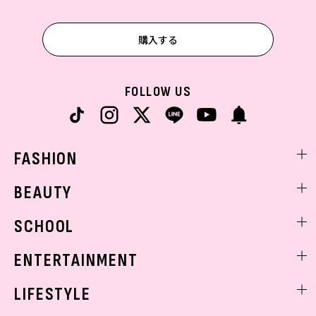
購入する
FOLLOW US
FASHION
ファッションニュース
BEAUTY
モデル私服
ビューティニュース
SCHOOL
着回し
トレンドメイク
着痩せ
スクールニュース
ENTERTAINMENT
ベストコスメ
制服コーデ
ヘアアレンジ・ヘアケア
エンタメニュース
LIFESTYLE
学校ヘアメイク
スキンケア
なにわ男子