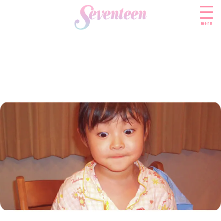
menu
すべての新着記事
FASHION
ファッションニュース
BEAUTY
モデル私服
ビューティニュース
SCHOOL
着回し
トレンドメイク
スクールニュース
ENTERTAINMENT
着痩せ
ベストコスメ
制服コーデ
エンタメニュース
LIFESTYLE
ヘアアレンジ・ヘアケア
学校ヘアメイク
なにわ男子
ライフスタイルニュース
スキンケア
JK TREND
勉強・受験・進路
K-POP
JKランキング・アワード
ボディケア
JKトレンドニュース