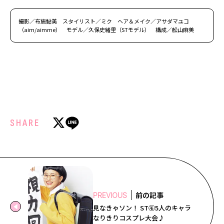
撮影／布施鮎美 スタイリスト／ミク ヘア＆メイク／アサダマユコ
（aim/aimme） モデル／久保史緒里（STモデル） 構成／舩山麻美
SHARE
前の記事
PREVIOUS
見なきゃソン！ ST㋲5人のキャラ
なりきりコスプレ大会♪