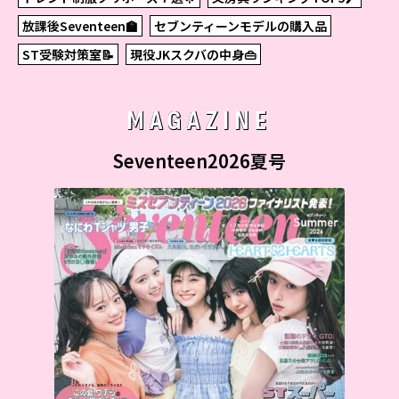
放課後Seventeen🏫
セブンティーンモデルの購入品
ST受験対策室📝
現役JKスクバの中身👜
MAGAZINE
Seventeen2026夏号