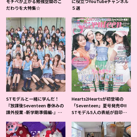
モチベが上がる勉強空間のこ
に役立つYouTubeチャンネル
だわりを大特集☆
５選
STモデルと一緒に学んだ！
Hearts2Heartsが初登場の
『放課後Seventeen 春休みの
「Seventeen」夏号発売中!!
課外授業 -新学期準備編-』イ
STモデル5人の表紙が目印だ
ベントの様子をレポ♡
よ♪