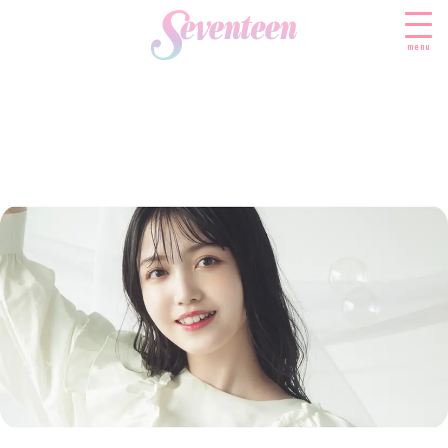
menu
すべての新着記事
FASHION
ファッションニュース
BEAUTY
モデル私服
ビューティニュース
SCHOOL
着回し
トレンドメイク
スクールニュース
ENTERTAINMENT
着痩せ
ベストコスメ
制服コーデ
エンタメニュース
LIFESTYLE
ヘアアレンジ・ヘアケア
学校ヘアメイク
なにわ男子
ライフスタイルニュース
スキンケア
JK TREND
勉強・受験・進路
K-POP
JKランキング・アワード
ボディケア
JKトレンドニュース