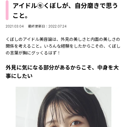
MODELS
アイドル㋲くぼしが、自分磨きで思う
モデルの購入品
MODEL'S BLOG
こと。
おでかけ
お悩み相談
TikTok
2021.03.04
最終更新日：2022.07.24
Instagram
くぼしのアイドル美容論は、外見の美しさと内面の美しさの
関係を考えること。いろんな経験をしたからこその、くぼし
YouTube
の言葉が胸にグッくるはず！
FORTUNE
外見に気になる部分があるからこそ、中身を大
ゲッターズ飯田
MISS SEVENTEEN
事にしたい
ミスセブンティーンニュース
MAGAZINE
バックナンバー
INFORMATION
Seventeen
について