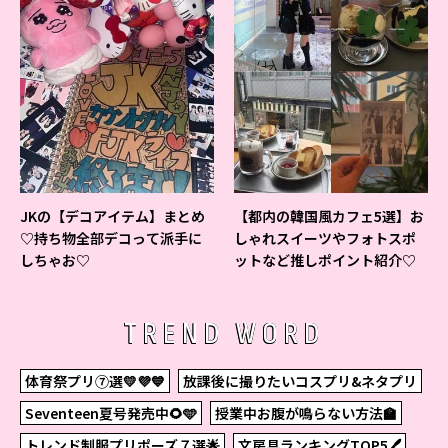
JKの【デコアイテム】まとめ
【都内の韓国風カフェ5選】お
♡持ち物全部デコって派手に
しゃれスイーツやフォトスポ
しちゃお♡
ットなど推しポイント紹介♡
TREND WORD
体育祭プリ⑦選💛💜💙
放課後に撮りたいコスプリ&ネタプリ
Seventeen夏号発売中🌻🩵
授業中お腹が鳴らない方法🏫
トレンド制服プリポーズ７選🌟
文房具ランキングTOP5🖊