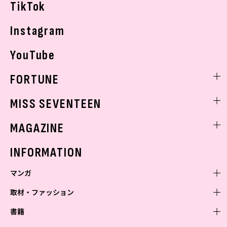
TikTok
Instagram
YouTube
FORTUNE
ゲッターズ飯田
MISS SEVENTEEN
ミスセブンティーンニュース
MAGAZINE
バックナンバー
INFORMATION
マンガ
取材・ファッション
少年マンガ
週刊少年ジャンプ
書籍
青年マンガ
ファッション・美容
ジャンプSQ
少年ジャンプ+
Seventeen