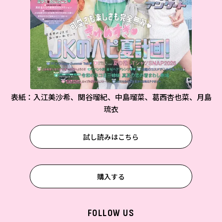
表紙：入江美沙希、関谷瑠紀、中島瑠菜、葛西杏也菜、月島
琉衣
試し読みはこちら
購入する
FOLLOW US