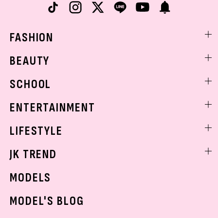
FASHION
ファッションニュース
BEAUTY
モデル私服
ビューティニュース
SCHOOL
着回し
トレンドメイク
着痩せ
スクールニュース
ENTERTAINMENT
ベストコスメ
制服コーデ
ヘアアレンジ・ヘアケア
エンタメニュース
LIFESTYLE
学校ヘアメイク
スキンケア
なにわ男子
勉強・受験・進路
ライフスタイルニュース
JK TREND
ボディケア
K-POP
JKランキング・アワード
JKトレンドニュース
MODELS
モデルの購入品
おでかけ
MODEL'S BLOG
お悩み相談