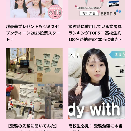
超豪華プレゼントも♡ミスセ
勉強時に愛用している文房具
ブンティーン2026投票スター
ランキングTOP5！ 高校生約
ト！
100名が納得の“本当に書きや
すいシャーペン”が1位に❤
【受験の先輩に聞いてみた】
高校生必見！ 受験勉強に本当