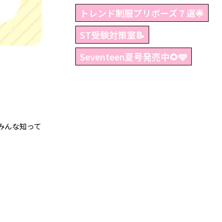
トレンド制服プリポーズ７選🌟
ST受験対策室📝
Seventeen夏号発売中🌻🩵
みんな知って