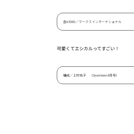
各¥3080／マークスインターナショナル
可愛くてエシカルってすごい！
構成／上村祐子 （Seventeen4月号）