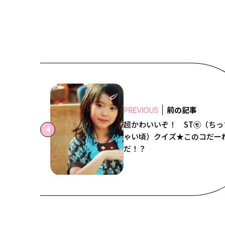
前の記事
PREVIOUS
超かわいいぞ！ ST㋲（ちっ
ゃい頃）クイズ★このコだー
だ！？