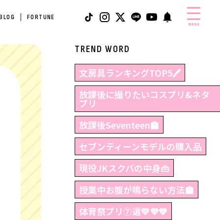
 BLOG
FORTUNE
menu
TREND WORD
文房具ランキングTOP5🖊
放課後に撮りたいコスプリ&ネタ
プリ
放課後Seventeen🏫
セブンティーンモデルの購入品
現役JKスクバの中身👜
授業中お腹が鳴らない方法🏫
体育祭プリ⑦選💛💜💙