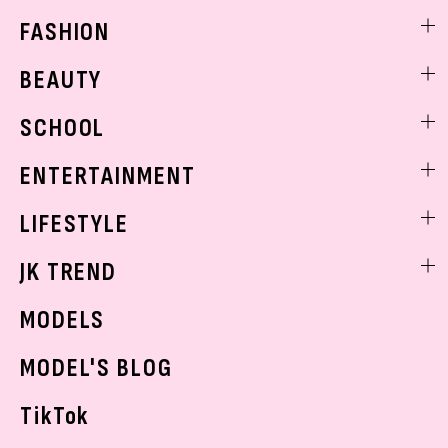
FASHION
ファッションニュース
BEAUTY
モデル私服
ビューティニュース
SCHOOL
着回し
トレンドメイク
着痩せ
スクールニュース
ENTERTAINMENT
ベストコスメ
制服コーデ
ヘアアレンジ・ヘアケア
エンタメニュース
LIFESTYLE
学校ヘアメイク
スキンケア
なにわ男子
勉強・受験・進路
ライフスタイルニュース
JK TREND
ボディケア
K-POP
JKランキング・アワード
JKトレンドニュース
MODELS
モデルの購入品
おでかけ
MODEL'S BLOG
お悩み相談
TikTok