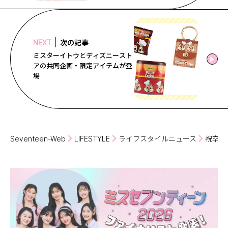
次の記事
NEXT
ミスターイトウとディズニースト
アの共同企画・限定アイテムが登
場
Seventeen-Web
LIFESTYLE
ライフスタイルニュース
祝卒業