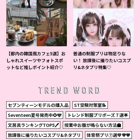
【都内の韓国風カフェ5選】お
普通の制服プリは物足りな
しゃれスイーツやフォトスポ
い！ 放課後に撮りたいコスプ
ットなど推しポイント紹介♡
リ&ネタプリ特集♡
TREND WORD
セブンティーンモデルの購入品
ST受験対策室📝
Seventeen夏号発売中🌻🩵
トレンド制服プリポーズ７選🌟
文房具ランキングTOP5🖊
授業中お腹が鳴らない方法🏫
放課後に撮りたいコスプリ&ネタプリ
体育祭プリ⑦選💛💜💙