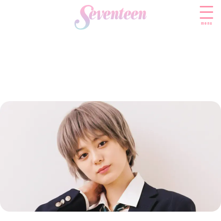
menu
すべての新着記事
FASHION
ファッションニュース
BEAUTY
モデル私服
ビューティニュース
SCHOOL
着回し
トレンドメイク
スクールニュース
ENTERTAINMENT
着痩せ
ベストコスメ
制服コーデ
エンタメニュース
LIFESTYLE
ヘアアレンジ・ヘアケア
学校ヘアメイク
なにわ男子
ライフスタイルニュース
スキンケア
JK TREND
勉強・受験・進路
K-POP
JKランキング・アワード
ボディケア
JKトレンドニュース