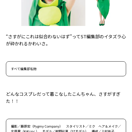
“さすがにこれは似合わないはず”ってST編集部のイタズラ心
が砕かれるかわいさ。
すべて編集部私物
どんなコスプレだって着こなしたこんちゃん、さすがすぎ
た！！
撮影／藤原宏（Pygmy Company） スタイリスト／ミク ヘア＆メイク／
北原果（KiKi inc.） モデル／紺野彩夏（STモデル） 構成／上村祐子