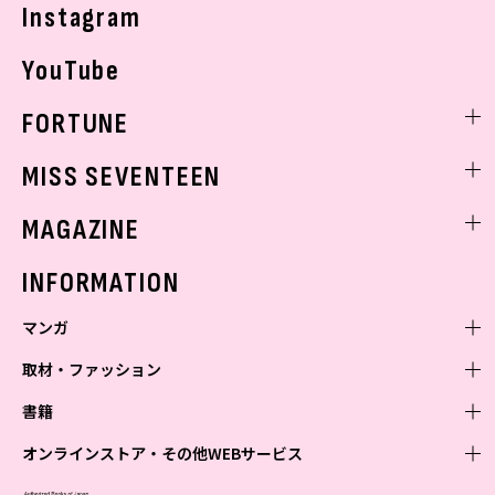
Instagram
YouTube
FORTUNE
ゲッターズ飯田
MISS SEVENTEEN
ミスセブンティーンニュース
MAGAZINE
バックナンバー
INFORMATION
マンガ
取材・ファッション
少年マンガ
週刊少年ジャンプ
書籍
青年マンガ
ファッション・美容
ジャンプSQ
少年ジャンプ+
Seventeen
オンラインストア・その他WEBサービス
少女マンガ
芸能・情報・スポーツ
文芸・文庫・総合
Vジャンプ
ジャンプTOON
non-no
ジャンプTOON
Myojo
すばる