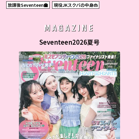
放課後Seventeen🏫
現役JKスクバの中身👜
MAGAZINE
Seventeen2026夏号