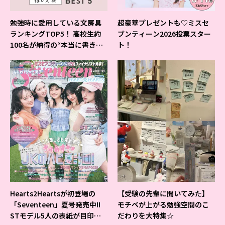
勉強時に愛用している文房具
超豪華プレゼントも♡ミスセ
ランキングTOP5！ 高校生約
ブンティーン2026投票スター
100名が納得の“本当に書きや
ト！
すいシャーペン”が1位に❤
Hearts2Heartsが初登場の
【受験の先輩に聞いてみた】
「Seventeen」夏号発売中!!
モチベが上がる勉強空間のこ
STモデル5人の表紙が目印だ
だわりを大特集☆