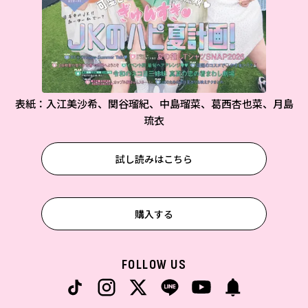
表紙：入江美沙希、関谷瑠紀、中島瑠菜、葛西杏也菜、月島
琉衣
試し読みはこちら
購入する
FOLLOW US