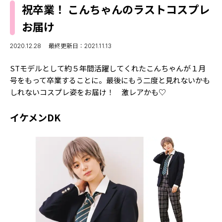
MODELS
祝卒業！ こんちゃんのラストコスプレ
モデルの購入品
MODEL'S BLOG
お届け
おでかけ
お悩み相談
TikTok
2020.12.28
最終更新日：2021.11.13
Instagram
STモデルとして約５年間活躍してくれたこんちゃんが１月
号をもって卒業することに。最後にもう二度と見れないかも
YouTube
しれないコスプレ姿をお届け！ 激レアかも♡
FORTUNE
イケメンDK
ゲッターズ飯田
MISS SEVENTEEN
ミスセブンティーンニュース
MAGAZINE
バックナンバー
INFORMATION
Seventeen
について