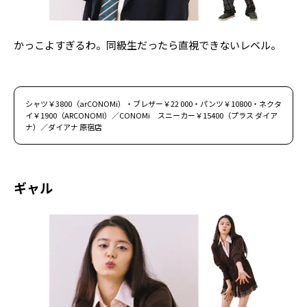
Follow us
かっこよすぎるわ。同級生だったら直視できないレベル。
ST member
新規会員登録・ログイン
シャツ￥3800（arCONOMi）・ブレザー￥22 000・パンツ￥10800・ネクタ
イ￥1900（ARCONOMI）／CONOMi スニーカー￥15400（プラス ダイア
ナ）／ダイアナ 原宿店
ギャル