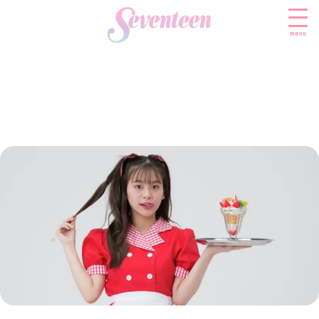
menu
すべての新着記事
FASHION
ファッションニュース
BEAUTY
モデル私服
ビューティニュース
SCHOOL
着回し
トレンドメイク
スクールニュース
ENTERTAINMENT
着痩せ
ベストコスメ
制服コーデ
エンタメニュース
LIFESTYLE
ヘアアレンジ・ヘアケア
学校ヘアメイク
なにわ男子
ライフスタイルニュース
スキンケア
JK TREND
勉強・受験・進路
K-POP
JKランキング・アワード
ボディケア
JKトレンドニュース