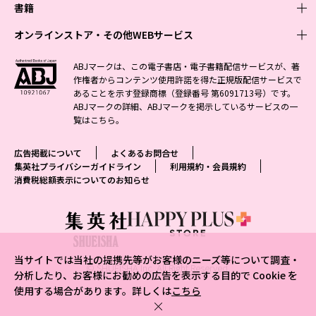
週刊少年ジャンプ
書籍
青年マンガ
ファッション・美容
ジャンプSQ
少年ジャンプ+
Seventeen
オンラインストア・その他WEBサービス
少女マンガ
芸能・情報・スポーツ
文芸・文庫・総合
Vジャンプ
ジャンプTOON
non-no
ジャンプTOON
Myojo
すばる
女性マンガ
学芸・ノンフィクション・新書
オンラインストア
最強ジャンプ
ABJマークは、この電子書店・電子書籍配信サービスが、著
ZEBRACK
BAILA
ZEBRACK
週プレNEWS
小説すばる
作権者からコンテンツ使用許諾を得た正規版配信サービスで
ジャンプTOON
1日5分で、明日は変わる よみタイ yomitai
OTO
少年ジャンプ+
ライトノベル・ノベライズ
その他WEBサービス
S-MANGA
MAQUIA
あることを示す登録商標（登録番号 第6091713号）です。
S-MANGA
週プレ グラジャパ!
集英社 文芸ステーション
ZEBRACK
集英社学芸部 - 学芸・ノンフィクション
SHUEISHA MANGA-ART HERITAGE
ジャンプTOON
ABJマークの詳細、ABJマークを掲示しているサービスの一
集英社オレンジ文庫
集英社アドナビ
集英社ジャンプリミックス
SPUR
キッズ
集英社コミック文庫
Sportiva
web 集英社文庫
覧は
こちら
。
S-MANGA
集英社ビジネス書
ジャンプキャラクターズストア
ZEBRACK
JUMP j-BOOKS
集英社エディターズ・ラボ
集英社コミック文庫
LEE
集英社みらい文庫
りぼん
パラスポ
青春と読書
集英社コミック文庫
集英社新書
HAPPY PLUS STORE
ジャンプルーキー！
ダッシュエックス文庫公式サイト
広告掲載について
よくあるお問合せ
週刊ヤングジャンプ
eclat
集英社の児童図書 S-KIDS.LAND
マーガレット
アジア人物史
マンガMee公式サイト
集英社新書プラス - 知の水先案内人
SHUEISHA VOX
集英社プライバシーガイドライン
利用規約・会員規約
S-MANGA
集英社Webマガジン コバルト
ヤングジャンプ定期購読デジタル
T JAPAN
消費税総額表示についてのお知らせ
別冊マーガレット
リマコミ
kotoba
LEEマルシェ
集英社ジャンプリミックス
シフォン文庫
ヤンジャン！
HAPPY PLUS ONE
マンガMee公式サイト
マンガMeets
e!集英社
SHOP Marisol
集英社コミック文庫
となりのヤングジャンプ
MEN'S NON-NO
リマコミ
Cookie
情報・知識＆オピニオン imidas
eclat premium
グランドジャンプ
UOMO
マンガMeets
Cocohana
mirabella
当サイトでは当社の提携先等がお客様のニーズ等について調査・
ウルトラジャンプ
集英社オンライン
© SHUEISHA Inc. All Right Reserved.
office YOU
mirabella homme
分析したり、お客様にお勧めの広告を表示する目的で Cookie を
使用する場合があります。詳しくは
こちら
zakka market