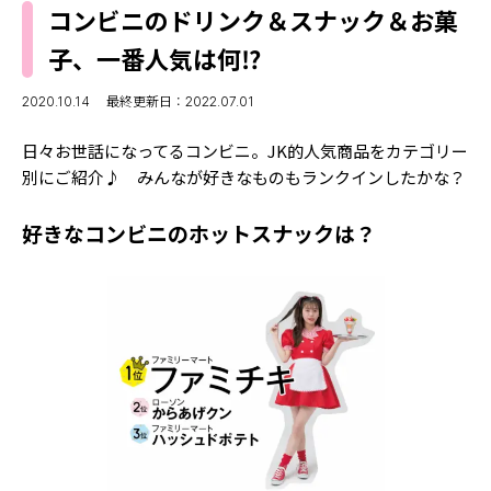
MODELS
コンビニのドリンク＆スナック＆お菓
モデルの購入品
MODEL'S BLOG
子、一番人気は何⁉
おでかけ
お悩み相談
TikTok
2020.10.14
最終更新日：2022.07.01
Instagram
日々お世話になってるコンビニ。JK的人気商品をカテゴリー
別にご紹介♪ みんなが好きなものもランクインしたかな？
YouTube
好きなコンビニのホットスナックは？
FORTUNE
ゲッターズ飯田
MISS SEVENTEEN
ミスセブンティーンニュース
MAGAZINE
バックナンバー
INFORMATION
Seventeen
について