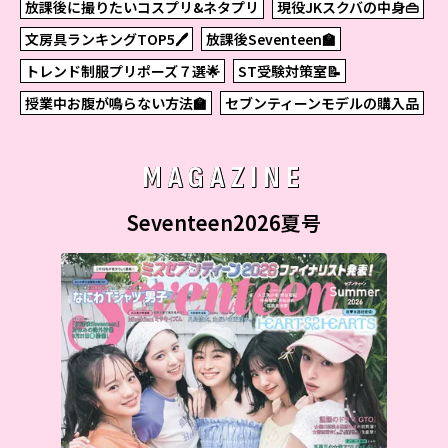
放課後に撮りたいコスプリ&ネタプリ
現役JKスクバの中身👜
文房具ランキングTOP5🖊
放課後Seventeen🏫
トレンド制服プリポーズ７選🌟
ST受験対策室📝
授業中お腹が鳴らない方法🏫
セブンティーンモデルの購入品
MAGAZINE
Seventeen2026夏号