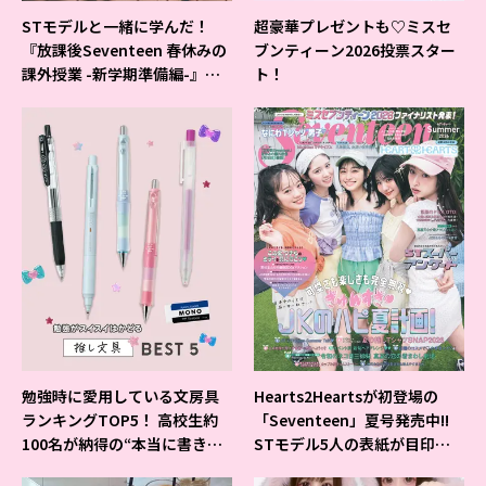
STモデルと一緒に学んだ！
超豪華プレゼントも♡ミスセ
『放課後Seventeen 春休みの
ブンティーン2026投票スター
課外授業 -新学期準備編-』イ
ト！
ベントの様子をレポ♡
勉強時に愛用している文房具
Hearts2Heartsが初登場の
ランキングTOP5！ 高校生約
「Seventeen」夏号発売中!!
100名が納得の“本当に書きや
STモデル5人の表紙が目印だ
すいシャーペン”が1位に❤
よ♪