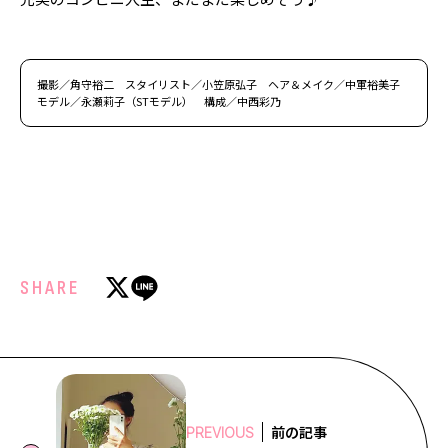
撮影／角守裕二 スタイリスト／小笠原弘子 ヘア＆メイク／中軍裕美子
モデル／永瀬莉子（STモデル） 構成／中西彩乃
SHARE
前の記事
PREVIOUS