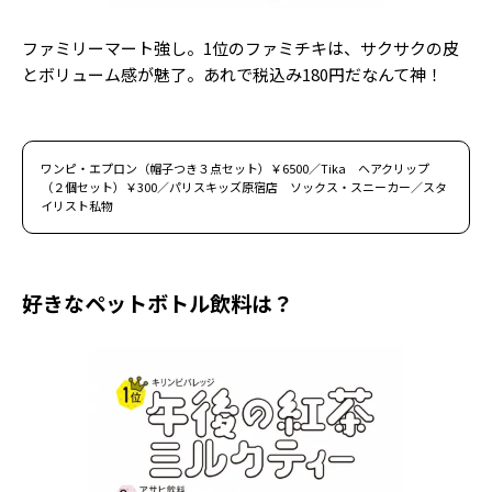
Follow us
ファミリーマート強し。1位のファミチキは、サクサクの皮
とボリューム感が魅了。あれで税込み180円だなんて神！
ST member
新規会員登録・ログイン
ワンピ・エプロン（帽子つき３点セット）￥6500／Tika ヘアクリップ
（２個セット）￥300／パリスキッズ原宿店 ソックス・スニーカー／スタ
イリスト私物
好きなペットボトル飲料は？