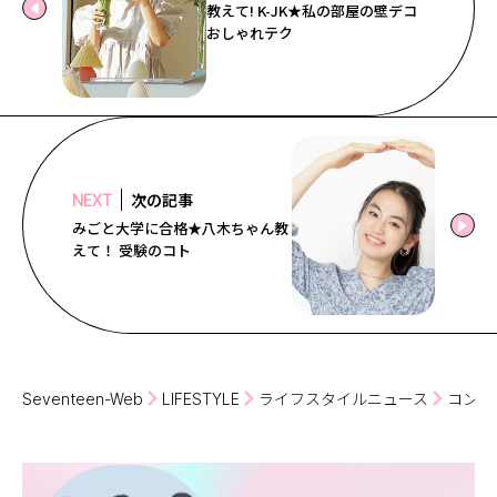
教えて! K-JK★私の部屋の壁デコ
おしゃれテク
次の記事
NEXT
みごと大学に合格★八木ちゃん教
えて！ 受験のコト
Seventeen-Web
LIFESTYLE
ライフスタイルニュース
コンビ