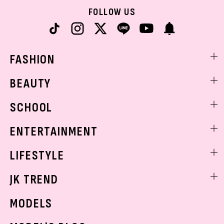
FOLLOW US
FASHION
ファッションニュース
BEAUTY
モデル私服
ビューティニュース
SCHOOL
着回し
トレンドメイク
着痩せ
スクールニュース
ENTERTAINMENT
ベストコスメ
制服コーデ
ヘアアレンジ・ヘアケア
エンタメニュース
LIFESTYLE
学校ヘアメイク
スキンケア
なにわ男子
勉強・受験・進路
ライフスタイルニュース
JK TREND
ボディケア
K-POP
JKランキング・アワード
JKトレンドニュース
MODELS
モデルの購入品
おでかけ