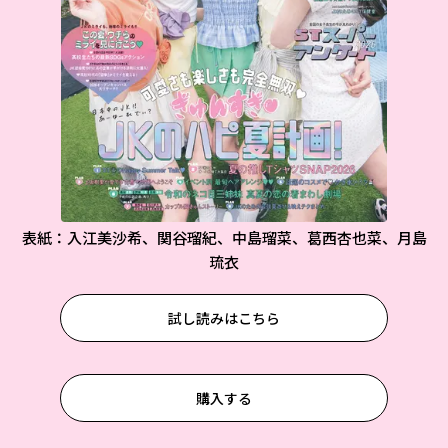
表紙：入江美沙希、関谷瑠紀、中島瑠菜、葛西杏也菜、月島
琉衣
試し読みはこちら
購入する