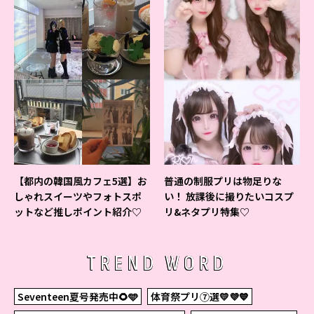
【都内の韓国風カフェ5選】お
普通の制服プリは物足りな
しゃれスイーツやフォトスポ
い！ 放課後に撮りたいコスプ
ットなど推しポイント紹介♡
リ&ネタプリ特集♡
TREND WORD
Seventeen夏号発売中🌻🩵
体育祭プリ⑦選💛💜💙