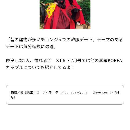
「昔の建物が多いチョンジュでの韓服デート。テーマのある
デートは気分転換に最適」
仲良しな2人、憧れる♡ ST６・7月号では他の素敵KOREA
カップルについても紹介してるよ！
構成／菊池美里 コーディネーター／Jung Ja-Kyung （Seventeen6・7月
号）