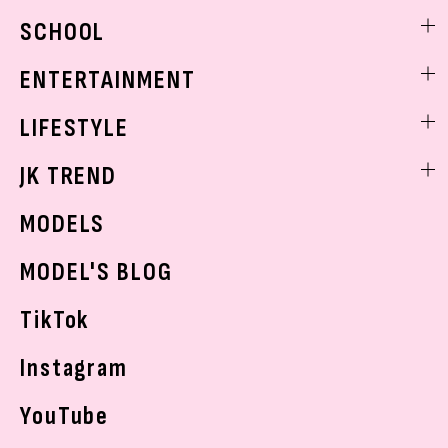
モデル私服
ビューティニュース
SCHOOL
着回し
トレンドメイク
着痩せ
スクールニュース
ENTERTAINMENT
ベストコスメ
制服コーデ
ヘアアレンジ・ヘアケア
エンタメニュース
LIFESTYLE
学校ヘアメイク
スキンケア
なにわ男子
勉強・受験・進路
ライフスタイルニュース
JK TREND
ボディケア
K-POP
JKランキング・アワード
JKトレンドニュース
MODELS
モデルの購入品
おでかけ
MODEL'S BLOG
お悩み相談
TikTok
Instagram
YouTube