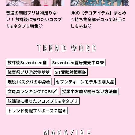
普通の制服プリは物足りな
JKの【デコアイテム】まとめ
い！ 放課後に撮りたいコスプ
♡持ち物全部デコって派手に
リ&ネタプリ特集♡
しちゃお♡
TREND WORD
放課後Seventeen🏫
Seventeen夏号発売中🌻🩵
体育祭プリ⑦選💛💜💙
ST受験対策室📝
現役JKスクバの中身👜
セブンティーンモデルの購入品
文房具ランキングTOP5🖊
授業中お腹が鳴らない方法🏫
放課後に撮りたいコスプリ&ネタプリ
トレンド制服プリポーズ７選🌟
MAGAZINE