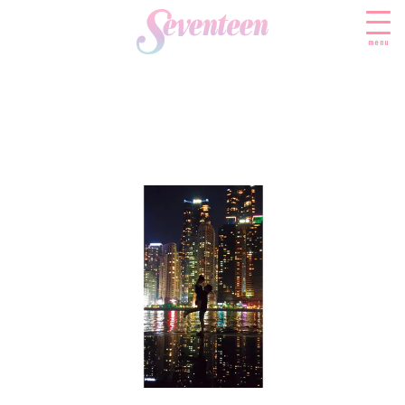
menu
すべての新着記事
FASHION
ファッションニュース
BEAUTY
モデル私服
ビューティニュース
SCHOOL
着回し
トレンドメイク
スクールニュース
ENTERTAINMENT
着痩せ
ベストコスメ
制服コーデ
エンタメニュース
LIFESTYLE
ヘアアレンジ・ヘアケア
学校ヘアメイク
なにわ男子
ライフスタイルニュース
スキンケア
JK TREND
勉強・受験・進路
K-POP
JKランキング・アワード
ボディケア
JKトレンドニュース