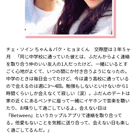
Follow us
ST member
新規会員登録・ログイン
チェ・ソイン ちゃん＆パク・ヒョヌくん 交際歴は３年５ヶ
月 「同じ中学校に通っていた彼とは、ふだんからよく連絡
を取り合う仲のいい友人の1人だったけど、一緒にいるとす
ごく心地がよくて、いつの間にか付き合うようになったの。
中学のときは毎日会ってたけど、今は違う高校に通っている
ので会えるのは週に3〜4回。勉強もしないといけないから1
時間くらいしか会えなくて寂しい（涙）。ふだんのデートは
家の近くにあるベンチに座って一緒にイヤホンで音楽を聴い
たり、お喋りして過ごしているよ。会えない日は
『Between』というカップルアプリで連絡を取り合って
る。他愛もないことを気軽に送り合って、会えない日も楽し
く過ごしてるんだ。」