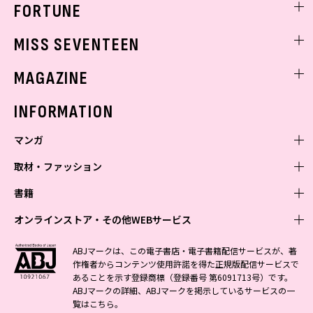
FORTUNE
ゲッターズ飯田
MISS SEVENTEEN
ミスセブンティーンニュース
MAGAZINE
バックナンバー
INFORMATION
マンガ
取材・ファッション
少年マンガ
週刊少年ジャンプ
書籍
青年マンガ
ファッション・美容
ジャンプSQ
少年ジャンプ+
Seventeen
オンラインストア・その他WEBサービス
少女マンガ
芸能・情報・スポーツ
文芸・文庫・総合
Vジャンプ
ジャンプTOON
non-no
ジャンプTOON
Myojo
すばる
女性マンガ
学芸・ノンフィクション・新書
オンラインストア
最強ジャンプ
ABJマークは、この電子書店・電子書籍配信サービスが、著
ZEBRACK
BAILA
ZEBRACK
週プレNEWS
小説すばる
作権者からコンテンツ使用許諾を得た正規版配信サービスで
ジャンプTOON
1日5分で、明日は変わる よみタイ yomitai
OTO
少年ジャンプ+
ライトノベル・ノベライズ
その他WEBサービス
S-MANGA
MAQUIA
あることを示す登録商標（登録番号 第6091713号）です。
S-MANGA
週プレ グラジャパ!
集英社 文芸ステーション
ZEBRACK
集英社学芸部 - 学芸・ノンフィクション
SHUEISHA MANGA-ART HERITAGE
ジャンプTOON
ABJマークの詳細、ABJマークを掲示しているサービスの一
集英社オレンジ文庫
集英社アドナビ
集英社ジャンプリミックス
SPUR
キッズ
集英社コミック文庫
Sportiva
web 集英社文庫
覧は
こちら
。
S-MANGA
集英社ビジネス書
ジャンプキャラクターズストア
ZEBRACK
JUMP j-BOOKS
集英社エディターズ・ラボ