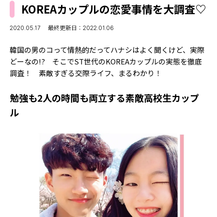
MODELS
KOREAカップルの恋愛事情を大調査♡
モデルの購入品
MODEL'S BLOG
おでかけ
2020.05.17
最終更新日：2022.01.06
お悩み相談
TikTok
韓国の男のコって情熱的だってハナシはよく聞くけど、実際
Instagram
どーなの!? そこでST世代のKOREAカップルの実態を徹底
調査！ 素敵すぎる交際ライフ、まるわかり！
YouTube
勉強も2人の時間も両立する素敵高校生カップ
FORTUNE
ル
ゲッターズ飯田
MISS SEVENTEEN
ミスセブンティーンニュース
MAGAZINE
バックナンバー
INFORMATION
Seventeen
について