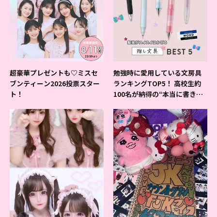
超豪華プレゼントも♡ミスセ
勉強時に愛用している文房具
ブンティーン2026投票スター
ランキングTOP5！ 高校生約
ト！
100名が納得の“本当に書きや
すいシャーペン”が1位に❤