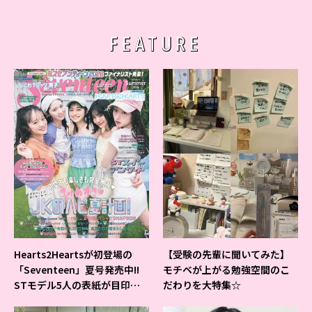
FEATURE
Hearts2Heartsが初登場の
【受験の先輩に聞いてみた】
「Seventeen」夏号発売中!!
モチベが上がる勉強空間のこ
STモデル5人の表紙が目印だ
だわりを大特集☆
よ♪