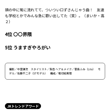
頭の中に常に流れてて、ついつい口ずさんじゃう曲！ 友達
も学校とかでみんな急に歌い出してた（笑）。（まいか・高
２）
4位 〇〇界隈
5位 うますぎやろがい
撮影／中里謙次 スタイリスト／梨杏 ヘア＆メイク／菅長ふみ（Lila） モ
デル／佐藤不二子（STモデル） 構成／堀切絵美理
JKトレンドアワード