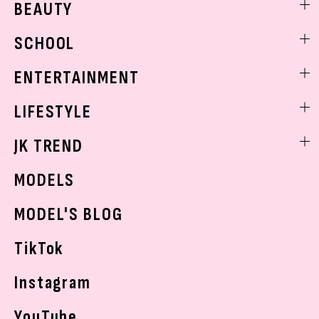
BEAUTY
モデル私服
ビューティニュース
SCHOOL
着回し
トレンドメイク
着痩せ
スクールニュース
ENTERTAINMENT
ベストコスメ
制服コーデ
ヘアアレンジ・ヘアケア
エンタメニュース
LIFESTYLE
学校ヘアメイク
スキンケア
なにわ男子
勉強・受験・進路
ライフスタイルニュース
JK TREND
ボディケア
K-POP
JKランキング・アワード
JKトレンドニュース
MODELS
モデルの購入品
おでかけ
MODEL'S BLOG
お悩み相談
TikTok
Instagram
YouTube