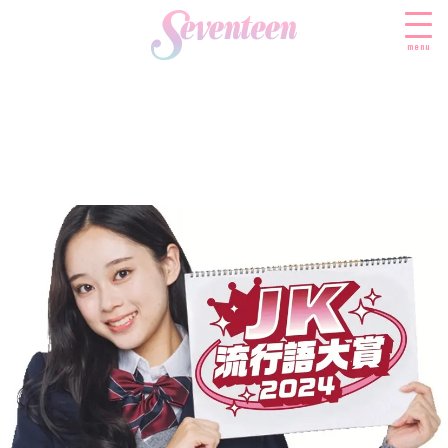
menu
すべての新着記事
FASHION
ファッションニュース
BEAUTY
モデル私服
ビューティニュース
SCHOOL
着回し
トレンドメイク
スクールニュース
ENTERTAINMENT
着痩せ
ベストコスメ
制服コーデ
エンタメニュース
LIFESTYLE
ヘアアレンジ・ヘアケア
学校ヘアメイク
なにわ男子
ライフスタイルニュース
スキンケア
JK TREND
勉強・受験・進路
K-POP
JKランキング・アワード
ボディケア
JKトレンドニュース