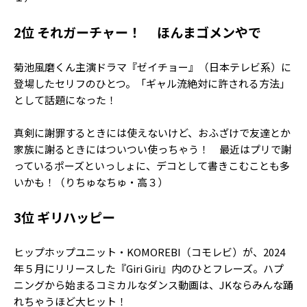
2位 それガーチャー！ ほんまゴメンやで
菊池風磨くん主演ドラマ『ゼイチョー』（日本テレビ系）に
登場したセリフのひとつ。「ギャル流絶対に許される方法」
として話題になった！
真剣に謝罪するときには使えないけど、おふざけで友達とか
家族に謝るときにはついつい使っちゃう！ 最近はプリで謝
っているポーズといっしょに、デコとして書きこむことも多
いかも！（りちゅなちゅ・高３）
3位 ギリハッピー
ヒップホップユニット・KOMOREBI（コモレビ）が、2024
年５月にリリースした『Giri Giri』内のひとフレーズ。ハプ
ニングから始まるコミカルなダンス動画は、JKならみんな踊
れちゃうほど大ヒット！