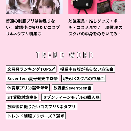
普通の制服プリは物足りな
勉強道具・推しグッズ・ポー
い！ 放課後に撮りたいコスプ
チ・コスメまで♪ 現役JKの
リ&ネタプリ特集♡
スクバの中身をのぞいてみ
た！
TREND WORD
文房具ランキングTOP5🖊
授業中お腹が鳴らない方法🏫
Seventeen夏号発売中🌻🩵
現役JKスクバの中身👜
体育祭プリ⑦選💛💜💙
放課後Seventeen🏫
ST受験対策室📝
セブンティーンモデルの購入品
放課後に撮りたいコスプリ&ネタプリ
トレンド制服プリポーズ７選🌟