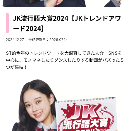
MODELS
モデルの購入品
MODEL'S BLOG
おでかけ
JK流行語大賞2024【JKトレンドアワ
お悩み相談
TikTok
ード2024】
Instagram
2024.12.27
最終更新日：2026.07.14
YouTube
ST的今年のトレンドワードを大調査してきたよ☆ SNSを
中心に、モノマネしたりダンスしたりする動画がバズった５
FORTUNE
つが集結！
ゲッターズ飯田
MISS SEVENTEEN
ミスセブンティーンニュース
MAGAZINE
バックナンバー
INFORMATION
Seventeen
について