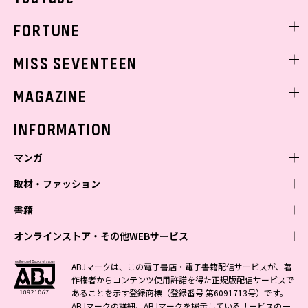
FORTUNE
ゲッターズ飯田
MISS SEVENTEEN
ミスセブンティーンニュース
MAGAZINE
バックナンバー
INFORMATION
マンガ
取材・ファッション
少年マンガ
週刊少年ジャンプ
書籍
青年マンガ
ファッション・美容
ジャンプSQ
少年ジャンプ+
Seventeen
オンラインストア・その他WEBサービス
少女マンガ
芸能・情報・スポーツ
文芸・文庫・総合
Vジャンプ
ジャンプTOON
non-no
ジャンプTOON
Myojo
すばる
女性マンガ
学芸・ノンフィクション・新書
オンラインストア
最強ジャンプ
ABJマークは、この電子書店・電子書籍配信サービスが、著
ZEBRACK
BAILA
ZEBRACK
週プレNEWS
小説すばる
作権者からコンテンツ使用許諾を得た正規版配信サービスで
ジャンプTOON
1日5分で、明日は変わる よみタイ yomitai
OTO
少年ジャンプ+
ライトノベル・ノベライズ
その他WEBサービス
S-MANGA
MAQUIA
あることを示す登録商標（登録番号 第6091713号）です。
S-MANGA
週プレ グラジャパ!
集英社 文芸ステーション
ZEBRACK
集英社学芸部 - 学芸・ノンフィクション
SHUEISHA MANGA-ART HERITAGE
ジャンプTOON
ABJマークの詳細、ABJマークを掲示しているサービスの一
集英社オレンジ文庫
集英社アドナビ