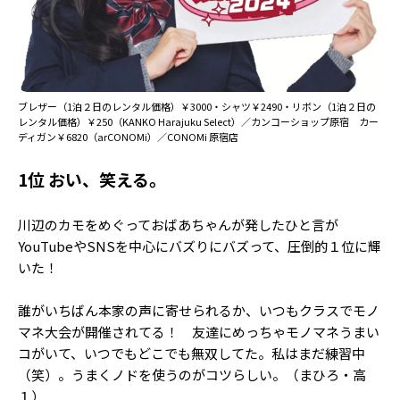
Follow us
ST member
ブレザー（1泊２日のレンタル価格）￥3000・シャツ￥2490・リボン（1泊２日の
レンタル価格）￥250（KANKO Harajuku Select）／カンコーショップ原宿 カー
新規会員登録・ログイン
ディガン￥6820（arCONOMi）／CONOMi 原宿店
1位 おい、笑える。
川辺のカモをめぐっておばあちゃんが発したひと言が
YouTubeやSNSを中心にバズりにバズって、圧倒的１位に輝
いた！
誰がいちばん本家の声に寄せられるか、いつもクラスでモノ
マネ大会が開催されてる！ 友達にめっちゃモノマネうまい
コがいて、いつでもどこでも無双してた。私はまだ練習中
（笑）。うまくノドを使うのがコツらしい。（まひろ・高
１）