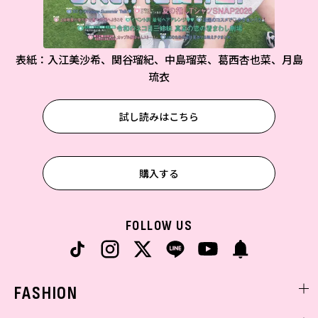
表紙：入江美沙希、関谷瑠紀、中島瑠菜、葛西杏也菜、月島
琉衣
試し読みはこちら
購入する
FOLLOW US
FASHION
ファッションニュース