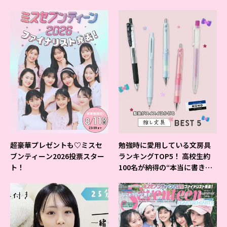
ベントの様子をレポ♡
超豪華プレゼントも♡ミスセ
勉強時に愛用している文房具
ブンティーン2026投票スター
ランキングTOP5！ 高校生約
ト！
100名が納得の“本当に書きや
すいシャーペン”が1位に❤