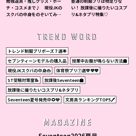
勉強道具・推しグッズ・ポー
普通の制服プリは物足りな
チ・コスメまで♪ 現役JKの
い！ 放課後に撮りたいコスプ
スクバの中身をのぞいてみ
リ&ネタプリ特集♡
た！
TREND WORD
トレンド制服プリポーズ７選🌟
セブンティーンモデルの購入品
授業中お腹が鳴らない方法🏫
現役JKスクバの中身👜
体育祭プリ⑦選💛💜💙
ST受験対策室📝
放課後Seventeen🏫
放課後に撮りたいコスプリ&ネタプリ
Seventeen夏号発売中🌻🩵
文房具ランキングTOP5🖊
MAGAZINE
Seventeen2026夏号