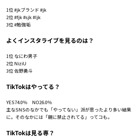
1位 #jkブランド #jk
2位 #fjk #sjk #ljk
3位 #勉強垢
よくインスタライブを見るのは？
1位 なにわ男子
2位 NiziU
3位 佐野勇斗
TikTokはやってる？
YES74.0％ NO26.0％
主なSNSのなかでも「やってない」派が思ったより多い結果
に。そのなかには「親に禁止されてる」ってコも。
TikTokは見る専？