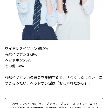
Follow us
ST member
新規会員登録・ログイン
ワイヤレスイヤホン 65.9％
有線イヤホン 27.9％
ヘッドホン5.8％
その他0.4％
有線イヤホン派の意見を集約すると、「なくしたくない」に
つきるみたい。ヘッドホン派は「おしゃれだから」！
（アオ）シャツ￥4780（オリーブ デ オリーブ スクール）／トンボ ニット
ベスト￥4840（ARCONOMI）／CONOMi 原宿店 ヘッドホン／スタイリス