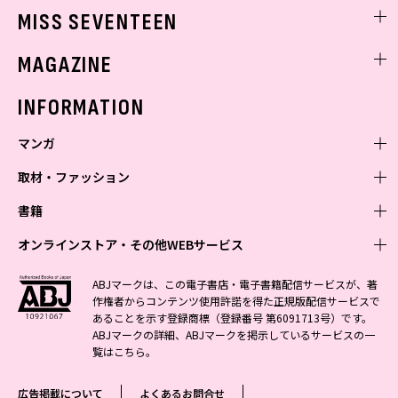
ゲッターズ飯田
MISS SEVENTEEN
ミスセブンティーンニュース
MAGAZINE
バックナンバー
INFORMATION
マンガ
取材・ファッション
少年マンガ
週刊少年ジャンプ
書籍
青年マンガ
ファッション・美容
ジャンプSQ
少年ジャンプ+
Seventeen
オンラインストア・その他WEBサービス
少女マンガ
芸能・情報・スポーツ
文芸・文庫・総合
Vジャンプ
ジャンプTOON
non-no
ジャンプTOON
Myojo
すばる
女性マンガ
学芸・ノンフィクション・新書
オンラインストア
最強ジャンプ
ABJマークは、この電子書店・電子書籍配信サービスが、著
ZEBRACK
BAILA
ZEBRACK
週プレNEWS
小説すばる
作権者からコンテンツ使用許諾を得た正規版配信サービスで
ジャンプTOON
1日5分で、明日は変わる よみタイ yomitai
OTO
少年ジャンプ+
ライトノベル・ノベライズ
その他WEBサービス
S-MANGA
MAQUIA
あることを示す登録商標（登録番号 第6091713号）です。
S-MANGA
週プレ グラジャパ!
集英社 文芸ステーション
ZEBRACK
集英社学芸部 - 学芸・ノンフィクション
SHUEISHA MANGA-ART HERITAGE
ジャンプTOON
ABJマークの詳細、ABJマークを掲示しているサービスの一
集英社オレンジ文庫
集英社アドナビ
集英社ジャンプリミックス
SPUR
キッズ
集英社コミック文庫
Sportiva
web 集英社文庫
覧は
こちら
。
S-MANGA
集英社ビジネス書
ジャンプキャラクターズストア
ZEBRACK
JUMP j-BOOKS
集英社エディターズ・ラボ
集英社コミック文庫
LEE
集英社みらい文庫
りぼん
パラスポ
青春と読書
集英社コミック文庫
集英社新書
HAPPY PLUS STORE
ジャンプルーキー！
ダッシュエックス文庫公式サイト
広告掲載について
よくあるお問合せ
週刊ヤングジャンプ
eclat
集英社の児童図書 S-KIDS.LAND