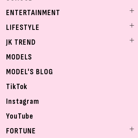
トレンドメイク
着痩せ
スクールニュース
ENTERTAINMENT
ベストコスメ
制服コーデ
ヘアアレンジ・ヘアケア
エンタメニュース
LIFESTYLE
学校ヘアメイク
スキンケア
なにわ男子
勉強・受験・進路
ライフスタイルニュース
JK TREND
ボディケア
K-POP
JKランキング・アワード
JKトレンドニュース
MODELS
モデルの購入品
おでかけ
MODEL'S BLOG
お悩み相談
TikTok
Instagram
YouTube
FORTUNE