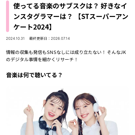
MODELS
使ってる音楽のサブスクは？ 好きなイ
モデルの購入品
MODEL'S BLOG
ンスタグラマーは？ 【STスーパーアン
おでかけ
お悩み相談
ケート2024】
TikTok
Instagram
2024.10.31
最終更新日：2026.07.14
YouTube
情報の収集も発信もSNSなしには成り立たない！ そんなJK
のデジタル事情を細かくリサーチ！
FORTUNE
音楽は何で聴いてる？
ゲッターズ飯田
MISS SEVENTEEN
ミスセブンティーンニュース
MAGAZINE
バックナンバー
INFORMATION
Seventeen
について