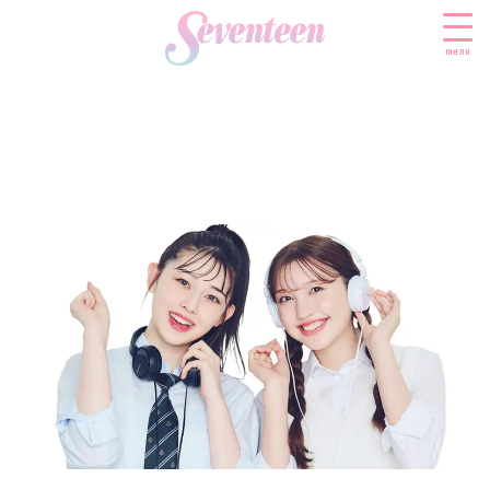
menu
すべての新着記事
FASHION
ファッションニュース
BEAUTY
モデル私服
ビューティニュース
SCHOOL
着回し
トレンドメイク
スクールニュース
ENTERTAINMENT
着痩せ
ベストコスメ
制服コーデ
エンタメニュース
LIFESTYLE
ヘアアレンジ・ヘアケア
学校ヘアメイク
なにわ男子
ライフスタイルニュース
スキンケア
JK TREND
勉強・受験・進路
K-POP
JKランキング・アワード
ボディケア
JKトレンドニュース