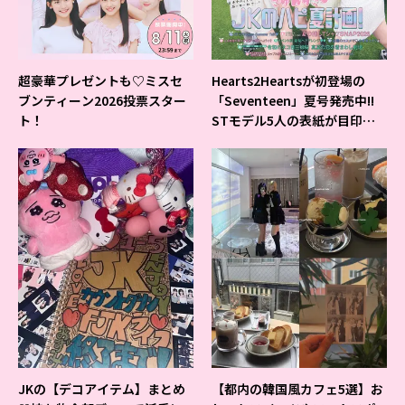
超豪華プレゼントも♡ミスセ
Hearts2Heartsが初登場の
ブンティーン2026投票スター
「Seventeen」夏号発売中!!
ト！
STモデル5人の表紙が目印だ
よ♪
JKの【デコアイテム】まとめ
【都内の韓国風カフェ5選】お