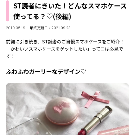
MODELS
ST読者にきいた！どんなスマホケース
モデルの購入品
MODEL'S BLOG
使ってる？♡(後編)
おでかけ
お悩み相談
TikTok
2019.05.19
最終更新日：2021.09.23
Instagram
前編に引き続き、ST読者のご自慢スマホケースをご紹介！
「かわいいスマホケースをゲットしたい」ってコは必見で
YouTube
す！
FORTUNE
ふわふわガーリーなデザイン♡
ゲッターズ飯田
MISS SEVENTEEN
ミスセブンティーンニュース
MAGAZINE
バックナンバー
INFORMATION
Seventeen
について