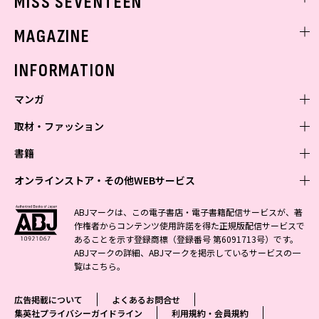
MISS SEVENTEEN
ミスセブンティーンニュース
MAGAZINE
バックナンバー
INFORMATION
マンガ
取材・ファッション
少年マンガ
週刊少年ジャンプ
書籍
青年マンガ
ファッション・美容
ジャンプSQ
少年ジャンプ+
Seventeen
オンラインストア・その他WEBサービス
少女マンガ
芸能・情報・スポーツ
文芸・文庫・総合
Vジャンプ
ジャンプTOON
non-no
ジャンプTOON
Myojo
すばる
女性マンガ
学芸・ノンフィクション・新書
オンラインストア
最強ジャンプ
ABJマークは、この電子書店・電子書籍配信サービスが、著
ZEBRACK
BAILA
ZEBRACK
週プレNEWS
小説すばる
作権者からコンテンツ使用許諾を得た正規版配信サービスで
ジャンプTOON
1日5分で、明日は変わる よみタイ yomitai
OTO
少年ジャンプ+
ライトノベル・ノベライズ
その他WEBサービス
S-MANGA
MAQUIA
あることを示す登録商標（登録番号 第6091713号）です。
S-MANGA
週プレ グラジャパ!
集英社 文芸ステーション
ZEBRACK
集英社学芸部 - 学芸・ノンフィクション
SHUEISHA MANGA-ART HERITAGE
ジャンプTOON
ABJマークの詳細、ABJマークを掲示しているサービスの一
集英社オレンジ文庫
集英社アドナビ
集英社ジャンプリミックス
SPUR
キッズ
集英社コミック文庫
Sportiva
web 集英社文庫
覧は
こちら
。
S-MANGA
集英社ビジネス書
ジャンプキャラクターズストア
ZEBRACK
JUMP j-BOOKS
集英社エディターズ・ラボ
集英社コミック文庫
LEE
集英社みらい文庫
りぼん
パラスポ
青春と読書
集英社コミック文庫
集英社新書
HAPPY PLUS STORE
ジャンプルーキー！
ダッシュエックス文庫公式サイト
広告掲載について
よくあるお問合せ
週刊ヤングジャンプ
eclat
集英社の児童図書 S-KIDS.LAND
マーガレット
アジア人物史
マンガMee公式サイト
集英社新書プラス - 知の水先案内人
SHUEISHA VOX
集英社プライバシーガイドライン
利用規約・会員規約
S-MANGA
集英社Webマガジン コバルト