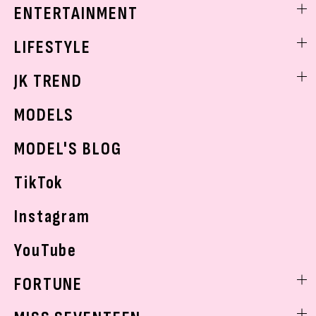
着痩せ
スクールニュース
ENTERTAINMENT
ベストコスメ
制服コーデ
ヘアアレンジ・ヘアケア
エンタメニュース
LIFESTYLE
学校ヘアメイク
スキンケア
なにわ男子
勉強・受験・進路
ライフスタイルニュース
JK TREND
ボディケア
K-POP
JKランキング・アワード
JKトレンドニュース
MODELS
モデルの購入品
おでかけ
MODEL'S BLOG
お悩み相談
TikTok
Instagram
YouTube
FORTUNE
ゲッターズ飯田