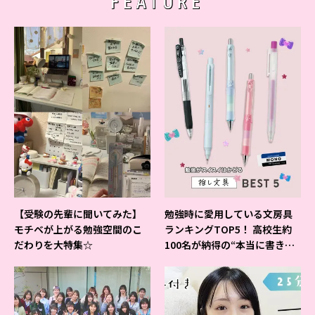
FEATURE
【受験の先輩に聞いてみた】
勉強時に愛用している文房具
モチベが上がる勉強空間のこ
ランキングTOP5！ 高校生約
だわりを大特集☆
100名が納得の“本当に書きや
すいシャーペン”が1位に❤