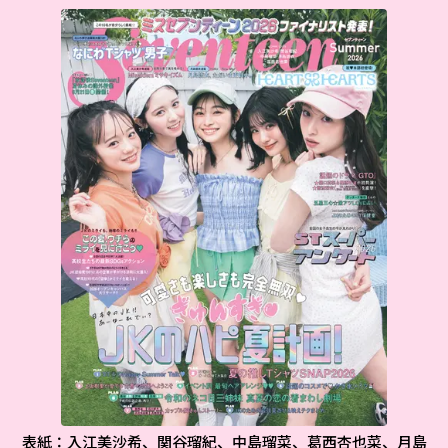
表紙：入江美沙希、関谷瑠紀、中島瑠菜、葛西杏也菜、月島