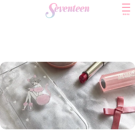
menu
すべての新着記事
FASHION
ファッションニュース
BEAUTY
モデル私服
ビューティニュース
SCHOOL
着回し
トレンドメイク
スクールニュース
ENTERTAINMENT
着痩せ
ベストコスメ
制服コーデ
エンタメニュース
LIFESTYLE
ヘアアレンジ・ヘアケア
学校ヘアメイク
なにわ男子
ライフスタイルニュース
スキンケア
JK TREND
勉強・受験・進路
K-POP
JKランキング・アワード
ボディケア
JKトレンドニュース