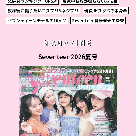
文房具ランキングTOP5🖊
授業中お腹が鳴らない方法🏫
放課後に撮りたいコスプリ&ネタプリ
現役JKスクバの中身👜
セブンティーンモデルの購入品
Seventeen夏号発売中🌻🩵
MAGAZINE
Seventeen2026夏号