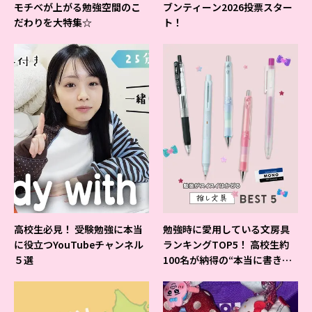
モチベが上がる勉強空間のこ
ブンティーン2026投票スター
だわりを大特集☆
ト！
高校生必見！ 受験勉強に本当
勉強時に愛用している文房具
に役立つYouTubeチャンネル
ランキングTOP5！ 高校生約
５選
100名が納得の“本当に書きや
すいシャーペン”が1位に❤