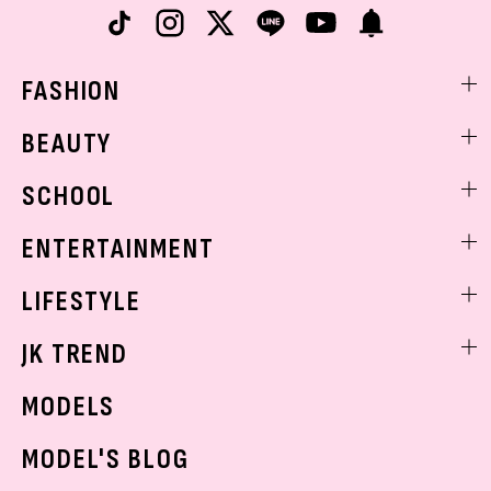
FASHION
ファッションニュース
BEAUTY
モデル私服
ビューティニュース
SCHOOL
着回し
トレンドメイク
着痩せ
スクールニュース
ENTERTAINMENT
ベストコスメ
制服コーデ
ヘアアレンジ・ヘアケア
エンタメニュース
LIFESTYLE
学校ヘアメイク
スキンケア
なにわ男子
勉強・受験・進路
ライフスタイルニュース
JK TREND
ボディケア
K-POP
JKランキング・アワード
JKトレンドニュース
MODELS
モデルの購入品
おでかけ
MODEL'S BLOG
お悩み相談