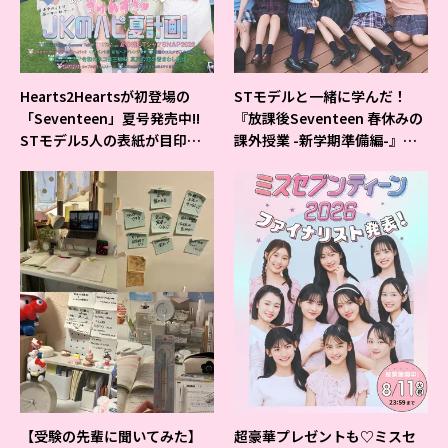
Hearts2Heartsが初登場の
STモデルと一緒に学んだ！
「Seventeen」夏号発売中!!
『放課後Seventeen 春休みの
STモデル5人の表紙が目印だ
課外授業 -新学期準備編-』イ
よ♪
ベントの様子をレポ♡
【受験の先輩に聞いてみた】
超豪華プレゼントも♡ミスセ