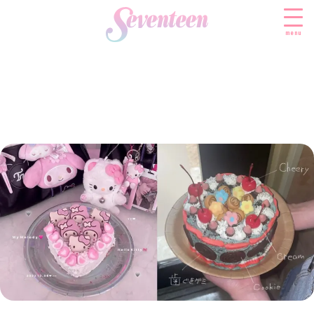
menu
すべての新着記事
FASHION
ファッションニュース
BEAUTY
モデル私服
ビューティニュース
SCHOOL
着回し
トレンドメイク
スクールニュース
ENTERTAINMENT
着痩せ
ベストコスメ
制服コーデ
エンタメニュース
LIFESTYLE
ヘアアレンジ・ヘアケア
学校ヘアメイク
なにわ男子
ライフスタイルニュース
スキンケア
JK TREND
勉強・受験・進路
K-POP
JKランキング・アワード
ボディケア
JKトレンドニュース