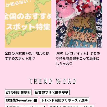
全国のJKに聞いた！地元のお
JKの【デコアイテム】まとめ
すすめスポット集♡
♡持ち物全部デコって派手に
しちゃお♡
TREND WORD
ST受験対策室📝
体育祭プリ⑦選💛💜💙
放課後Seventeen🏫
トレンド制服プリポーズ７選🌟