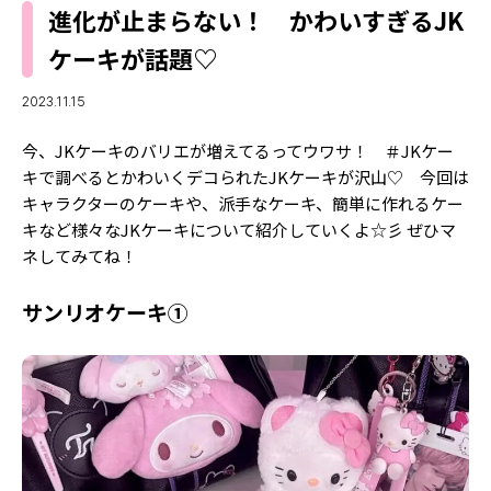
MODELS
進化が止まらない！ かわいすぎるJK
モデルの購入品
MODEL'S BLOG
ケーキが話題♡
おでかけ
お悩み相談
TikTok
2023.11.15
Instagram
今、JKケーキのバリエが増えてるってウワサ！ ＃JKケー
キで調べるとかわいくデコられたJKケーキが沢山♡ 今回は
YouTube
キャラクターのケーキや、派手なケーキ、簡単に作れるケー
キなど様々なJKケーキについて紹介していくよ☆彡 ぜひマ
FORTUNE
ネしてみてね！
ゲッターズ飯田
MISS SEVENTEEN
サンリオケーキ①
ミスセブンティーンニュース
MAGAZINE
バックナンバー
INFORMATION
Seventeen
について