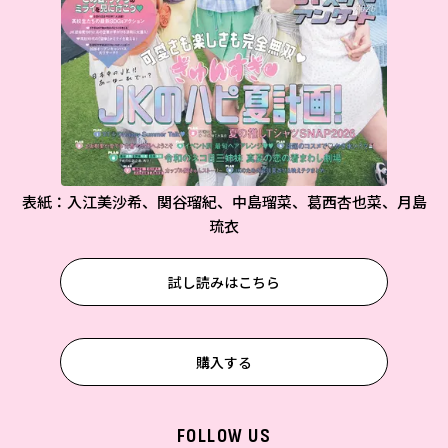
表紙：入江美沙希、関谷瑠紀、中島瑠菜、葛西杏也菜、月島
琉衣
試し読みはこちら
購入する
FOLLOW US