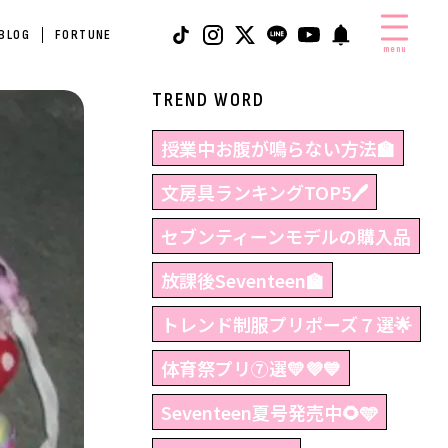
 BLOG
FORTUNE
menu
TREND WORD
授業中お腹が鳴らない方法🏫
文房具ランキングTOP5🖊
セブンティーンモデルの購入品
放課後Seventeen🏫
トレンド制服プリポーズ７選🌟
体育祭プリ⑦選💛💜💙
Seventeen夏号発売中🌻🩵