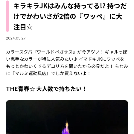
MODELS
キラキラJKはみんな持ってる!? 持つだ
モデルの購入品
MODEL'S BLOG
けでかわいさが2倍の『ワッペ』に大
おでかけ
お悩み相談
注目☆
TikTok
Instagram
2024.05.27
YouTube
カラースクバ『ワールドペガサス』が今アツい！ ギャルっぽ
い派手なカラーが特に人気みたい♪ イマドキJKにワッペを
FORTUNE
もっとかわいくするデコリ方を聞いたから必見だよ！ ちなみ
に『マルミ運動具店』でしか買えないよ！
ゲッターズ飯田
MISS SEVENTEEN
ミスセブンティーンニュース
THE青春☆ 大人数で持ちたい！
MAGAZINE
バックナンバー
INFORMATION
Seventeen
について