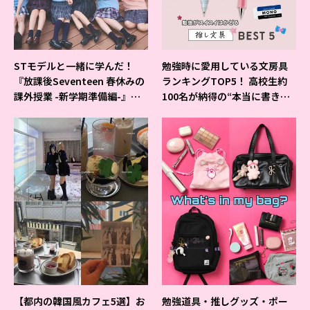
STモデルと一緒に学んだ！
勉強時に愛用している文房具
『放課後Seventeen 春休みの
ランキングTOP5！ 高校生約
課外授業 -新学期準備編-』イ
100名が納得の“本当に書きや
ベントの様子をレポ♡
すいシャーペン”が1位に❤
【都内の韓国風カフェ5選】お
勉強道具・推しグッズ・ポー