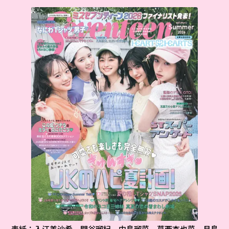
表紙：入江美沙希、関谷瑠紀、中島瑠菜、葛西杏也菜、月島