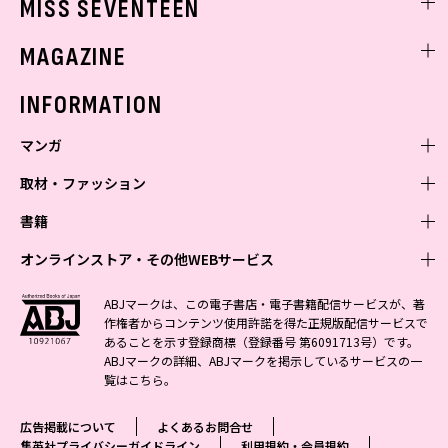
MISS SEVENTEEN
ミスセブンティーンニュース
MAGAZINE
バックナンバー
INFORMATION
マンガ
取材・ファッション
少年マンガ
週刊少年ジャンプ
書籍
青年マンガ
ファッション・美容
ジャンプSQ
少年ジャンプ+
Seventeen
オンラインストア・その他WEBサービス
少女マンガ
芸能・情報・スポーツ
文芸・文庫・総合
Vジャンプ
ジャンプTOON
non-no
ジャンプTOON
Myojo
すばる
女性マンガ
学芸・ノンフィクション・新書
オンラインストア
最強ジャンプ
ABJマークは、この電子書店・電子書籍配信サービスが、著
ZEBRACK
BAILA
ZEBRACK
週プレNEWS
小説すばる
作権者からコンテンツ使用許諾を得た正規版配信サービスで
ジャンプTOON
1日5分で、明日は変わる よみタイ yomitai
OTO
少年ジャンプ+
ライトノベル・ノベライズ
その他WEBサービス
S-MANGA
MAQUIA
あることを示す登録商標（登録番号 第6091713号）です。
S-MANGA
週プレ グラジャパ!
集英社 文芸ステーション
ZEBRACK
集英社学芸部 - 学芸・ノンフィクション
SHUEISHA MANGA-ART HERITAGE
ジャンプTOON
ABJマークの詳細、ABJマークを掲示しているサービスの一
集英社オレンジ文庫
集英社アドナビ
集英社ジャンプリミックス
SPUR
キッズ
集英社コミック文庫
Sportiva
web 集英社文庫
覧は
こちら
。
S-MANGA
集英社ビジネス書
ジャンプキャラクターズストア
ZEBRACK
JUMP j-BOOKS
集英社エディターズ・ラボ
集英社コミック文庫
LEE
集英社みらい文庫
りぼん
パラスポ
青春と読書
集英社コミック文庫
集英社新書
HAPPY PLUS STORE
ジャンプルーキー！
ダッシュエックス文庫公式サイト
広告掲載について
よくあるお問合せ
週刊ヤングジャンプ
eclat
集英社の児童図書 S-KIDS.LAND
マーガレット
アジア人物史
マンガMee公式サイト
集英社新書プラス - 知の水先案内人
SHUEISHA VOX
集英社プライバシーガイドライン
利用規約・会員規約