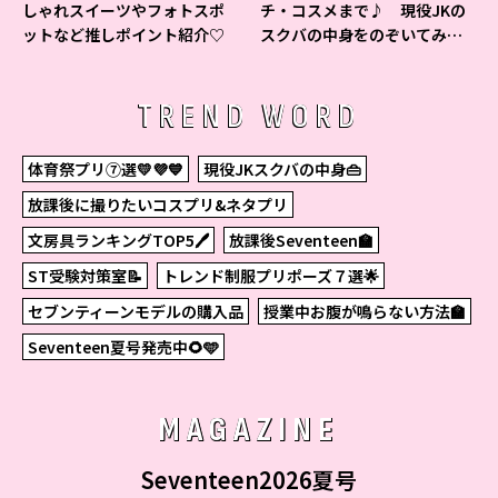
しゃれスイーツやフォトスポ
チ・コスメまで♪ 現役JKの
ットなど推しポイント紹介♡
スクバの中身をのぞいてみ
た！
TREND WORD
体育祭プリ⑦選💛💜💙
現役JKスクバの中身👜
放課後に撮りたいコスプリ&ネタプリ
文房具ランキングTOP5🖊
放課後Seventeen🏫
ST受験対策室📝
トレンド制服プリポーズ７選🌟
セブンティーンモデルの購入品
授業中お腹が鳴らない方法🏫
Seventeen夏号発売中🌻🩵
MAGAZINE
Seventeen2026夏号