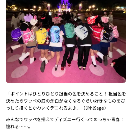
Follow us
ST member
新規会員登録・ログイン
「ポイントはひとりひとり担当の色を決めること！ 担当色を
決めたらワッペの底の余白がなくなるぐらい好きなものをび
っしり描くとかわいくデコれるよ♪」（＠
hl9age
）
みんなでワッペを揃えてディズニー行くってめっちゃ青春！
憧れる……。