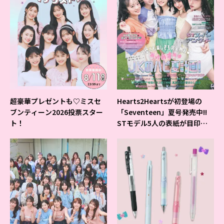
超豪華プレゼントも♡ミスセ
Hearts2Heartsが初登場の
ブンティーン2026投票スター
「Seventeen」夏号発売中!!
ト！
STモデル5人の表紙が目印だ
よ♪