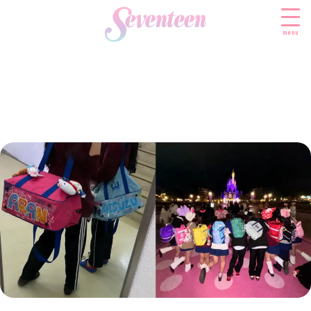
menu
すべての新着記事
FASHION
ファッションニュース
BEAUTY
モデル私服
ビューティニュース
SCHOOL
着回し
トレンドメイク
スクールニュース
ENTERTAINMENT
着痩せ
ベストコスメ
制服コーデ
エンタメニュース
LIFESTYLE
ヘアアレンジ・ヘアケア
学校ヘアメイク
なにわ男子
ライフスタイルニュース
スキンケア
JK TREND
勉強・受験・進路
K-POP
JKランキング・アワード
ボディケア
JKトレンドニュース