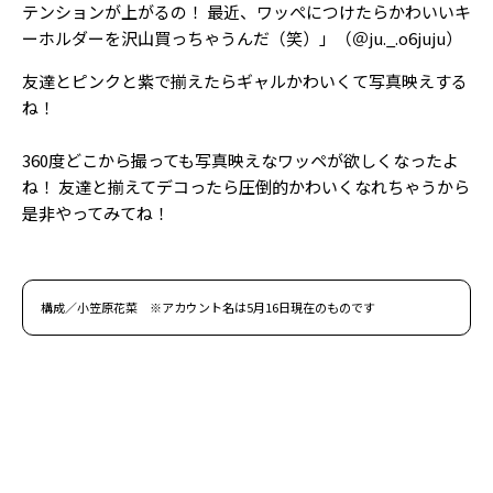
テンションが上がるの！ 最近、ワッぺにつけたらかわいいキ
ーホルダーを沢山買っちゃうんだ（笑）」（＠ju._.o6juju）
友達とピンクと紫で揃えたらギャルかわいくて写真映えする
ね！
360度どこから撮っても写真映えなワッペが欲しくなったよ
ね！ 友達と揃えてデコったら圧倒的かわいくなれちゃうから
是非やってみてね！
構成／小笠原花菜 ※アカウント名は5月16日現在のものです