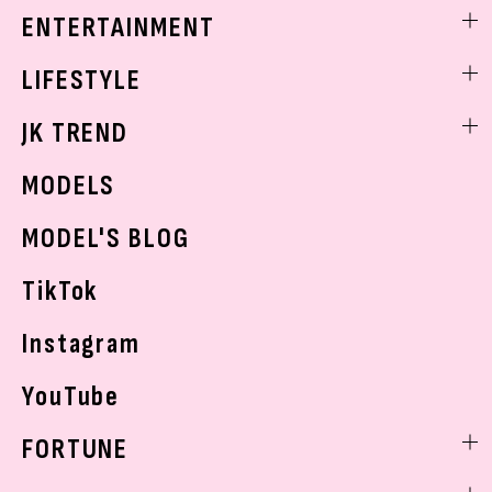
着痩せ
スクールニュース
ENTERTAINMENT
ベストコスメ
制服コーデ
ヘアアレンジ・ヘアケア
エンタメニュース
LIFESTYLE
学校ヘアメイク
スキンケア
なにわ男子
勉強・受験・進路
ライフスタイルニュース
JK TREND
ボディケア
K-POP
JKランキング・アワード
JKトレンドニュース
MODELS
モデルの購入品
おでかけ
MODEL'S BLOG
お悩み相談
TikTok
Instagram
YouTube
FORTUNE
ゲッターズ飯田