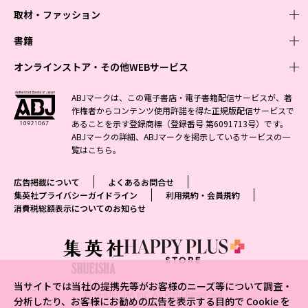
取材・ファッション
少年マンガ
週刊少年ジャンプ
書籍
青年マンガ
ファッション・美容
ジャンプSQ
少年ジャンプ+
Seventeen
オンラインストア・その他WEBサービス
少女マンガ
芸能・情報・スポーツ
文芸・文庫・総合
Vジャンプ
ジャンプTOON
non-no
ジャンプTOON
Myojo
すばる
女性マンガ
学芸・ノンフィクション・新書
オンラインストア
最強ジャンプ
ABJマークは、この電子書店・電子書籍配信サービスが、著
ZEBRACK
BAILA
ZEBRACK
週プレNEWS
小説すばる
作権者からコンテンツ使用許諾を得た正規版配信サービスで
ジャンプTOON
1日5分で、明日は変わる よみタイ yomitai
OTO
少年ジャンプ+
ライトノベル・ノベライズ
その他WEBサービス
S-MANGA
MAQUIA
あることを示す登録商標（登録番号 第6091713号）です。
S-MANGA
週プレ グラジャパ!
集英社 文芸ステーション
ZEBRACK
集英社学芸部 - 学芸・ノンフィクション
SHUEISHA MANGA-ART HERITAGE
ジャンプTOON
ABJマークの詳細、ABJマークを掲示しているサービスの一
集英社オレンジ文庫
集英社アドナビ
集英社ジャンプリミックス
SPUR
キッズ
集英社コミック文庫
Sportiva
web 集英社文庫
覧は
こちら
。
S-MANGA
集英社ビジネス書
ジャンプキャラクターズストア
ZEBRACK
JUMP j-BOOKS
集英社エディターズ・ラボ
集英社コミック文庫
LEE
集英社みらい文庫
りぼん
パラスポ
青春と読書
集英社コミック文庫
集英社新書
HAPPY PLUS STORE
ジャンプルーキー！
ダッシュエックス文庫公式サイト
広告掲載について
よくあるお問合せ
週刊ヤングジャンプ
eclat
集英社の児童図書 S-KIDS.LAND
マーガレット
アジア人物史
マンガMee公式サイト
集英社新書プラス - 知の水先案内人
SHUEISHA VOX
集英社プライバシーガイドライン
利用規約・会員規約
S-MANGA
集英社Webマガジン コバルト
ヤングジャンプ定期購読デジタル
T JAPAN
消費税総額表示についてのお知らせ
別冊マーガレット
リマコミ
kotoba
LEEマルシェ
集英社ジャンプリミックス
シフォン文庫
ヤンジャン！
HAPPY PLUS ONE
マンガMee公式サイト
マンガMeets
e!集英社
SHOP Marisol
集英社コミック文庫
となりのヤングジャンプ
MEN'S NON-NO
リマコミ
Cookie
情報・知識＆オピニオン imidas
eclat premium
グランドジャンプ
UOMO
マンガMeets
Cocohana
mirabella
当サイトでは当社の提携先等がお客様のニーズ等について調査・
ウルトラジャンプ
集英社オンライン
© SHUEISHA Inc. All Right Reserved.
office YOU
mirabella homme
分析したり、お客様にお勧めの広告を表示する目的で Cookie を