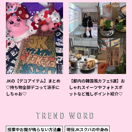
JKの【デコアイテム】まとめ
【都内の韓国風カフェ5選】お
♡持ち物全部デコって派手に
しゃれスイーツやフォトスポ
しちゃお♡
ットなど推しポイント紹介♡
TREND WORD
授業中お腹が鳴らない方法🏫
現役JKスクバの中身👜