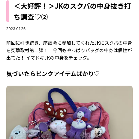
MODELS
＜大好評！＞JKのスクバの中身抜き打
モデルの購入品
MODEL'S BLOG
ち調査♡②
おでかけ
お悩み相談
TikTok
2023.01.26
Instagram
前回に引き続き、座談会に参加してくれたJKにスクバの中身
を突撃取材第二弾！ 今回もやっぱりバッグの中身は個性が
YouTube
出てた！ イマドキJKの中身をチェック。
FORTUNE
気づいたらピンクアイテムばかり♡
ゲッターズ飯田
MISS SEVENTEEN
ミスセブンティーンニュース
MAGAZINE
バックナンバー
INFORMATION
Seventeen
について