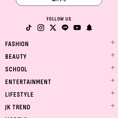
FOLLOW US
FASHION
ファッションニュース
BEAUTY
モデル私服
ビューティニュース
SCHOOL
着回し
トレンドメイク
着痩せ
スクールニュース
ENTERTAINMENT
ベストコスメ
制服コーデ
ヘアアレンジ・ヘアケア
エンタメニュース
LIFESTYLE
学校ヘアメイク
スキンケア
なにわ男子
勉強・受験・進路
ライフスタイルニュース
JK TREND
ボディケア
K-POP
JKランキング・アワード
JKトレンドニュース