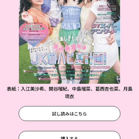
表紙：入江美沙希、関谷瑠紀、中島瑠菜、葛西杏也菜、月島
琉衣
試し読みはこちら
購入する