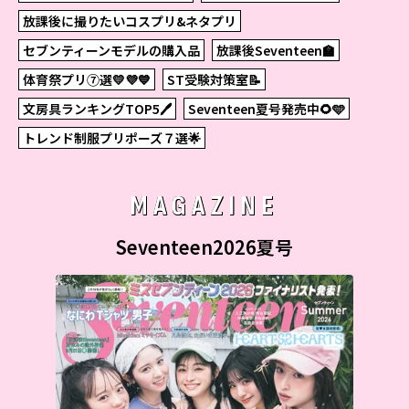
放課後に撮りたいコスプリ&ネタプリ
セブンティーンモデルの購入品
放課後Seventeen🏫
体育祭プリ⑦選💛💜💙
ST受験対策室📝
文房具ランキングTOP5🖊
Seventeen夏号発売中🌻🩵
トレンド制服プリポーズ７選🌟
MAGAZINE
Seventeen2026夏号