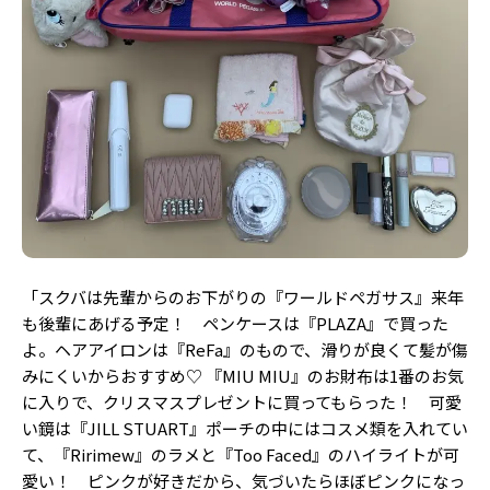
Follow us
ST member
新規会員登録・ログイン
「スクバは先輩からのお下がりの『ワールドペガサス』来年
も後輩にあげる予定！ ペンケースは『PLAZA』で買った
よ。ヘアアイロンは『ReFa』のもので、滑りが良くて髪が傷
みにくいからおすすめ♡ 『MIU MIU』のお財布は1番のお気
に入りで、クリスマスプレゼントに買ってもらった！ 可愛
い鏡は『JILL STUART』ポーチの中にはコスメ類を入れてい
て、『Ririmew』のラメと『Too Faced』のハイライトが可
愛い！ ピンクが好きだから、気づいたらほぼピンクになっ