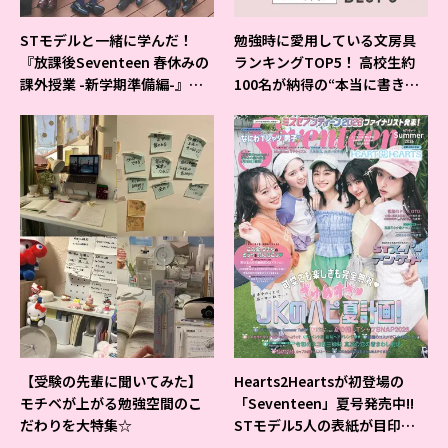
STモデルと一緒に学んだ！
勉強時に愛用している文房具
『放課後Seventeen 春休みの
ランキングTOP5！ 高校生約
課外授業 -新学期準備編-』イ
100名が納得の“本当に書きや
ベントの様子をレポ♡
すいシャーペン”が1位に❤
【受験の先輩に聞いてみた】
Hearts2Heartsが初登場の
モチベが上がる勉強空間のこ
「Seventeen」夏号発売中!!
だわりを大特集☆
STモデル5人の表紙が目印だ
よ♪