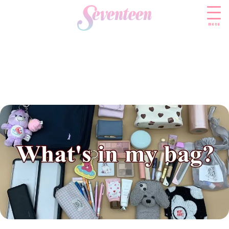
menu
すべての新着記事
FASHION
ファッションニュース
BEAUTY
モデル私服
ビューティニュース
SCHOOL
着回し
トレンドメイク
スクールニュース
ENTERTAINMENT
着痩せ
ベストコスメ
制服コーデ
エンタメニュース
LIFESTYLE
ヘアアレンジ・ヘアケア
学校ヘアメイク
なにわ男子
ライフスタイルニュース
スキンケア
JK TREND
勉強・受験・進路
K-POP
JKランキング・アワード
ボディケア
JKトレンドニュース