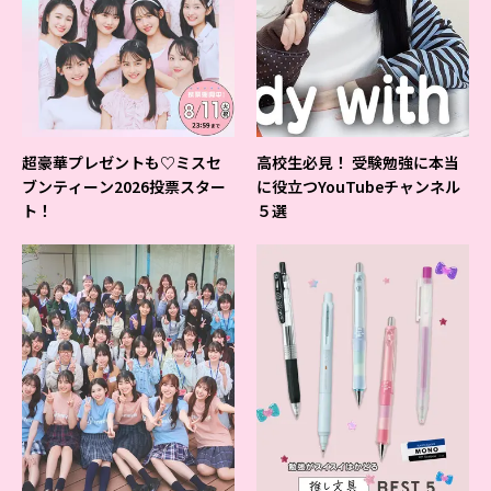
超豪華プレゼントも♡ミスセ
高校生必見！ 受験勉強に本当
ブンティーン2026投票スター
に役立つYouTubeチャンネル
ト！
５選