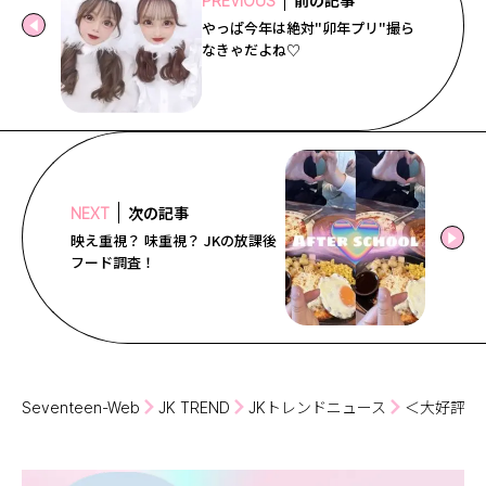
前の記事
PREVIOUS
やっぱ今年は絶対"卯年プリ"撮ら
なきゃだよね♡
次の記事
NEXT
映え重視？ 味重視？ JKの放課後
フード調査！
Seventeen-Web
JK TREND
JKトレンドニュース
＜大好評！