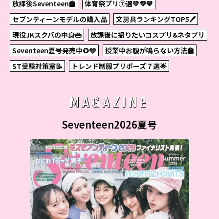
放課後Seventeen🏫
体育祭プリ⑦選💛💜💙
セブンティーンモデルの購入品
文房具ランキングTOP5🖊
現役JKスクバの中身👜
放課後に撮りたいコスプリ&ネタプリ
Seventeen夏号発売中🌻🩵
授業中お腹が鳴らない方法🏫
ST受験対策室📝
トレンド制服プリポーズ７選🌟
MAGAZINE
Seventeen2026夏号