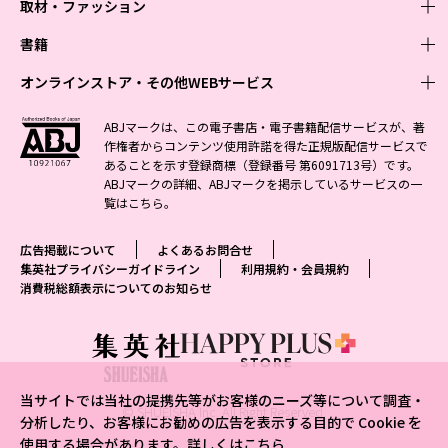
取材・ファッション
少年マンガ
週刊少年ジャンプ
書籍
青年マンガ
ファッション・美容
ジャンプSQ
少年ジャンプ+
Seventeen
オンラインストア・その他WEBサービス
少女マンガ
芸能・情報・スポーツ
文芸・文庫・総合
Vジャンプ
ジャンプTOON
non-no
ジャンプTOON
Myojo
すばる
女性マンガ
学芸・ノンフィクション・新書
オンラインストア
最強ジャンプ
ABJマークは、この電子書店・電子書籍配信サービスが、著
ZEBRACK
BAILA
ZEBRACK
週プレNEWS
小説すばる
作権者からコンテンツ使用許諾を得た正規版配信サービスで
ジャンプTOON
1日5分で、明日は変わる よみタイ yomitai
OTO
少年ジャンプ+
ライトノベル・ノベライズ
その他WEBサービス
S-MANGA
MAQUIA
あることを示す登録商標（登録番号 第6091713号）です。
S-MANGA
週プレ グラジャパ!
集英社 文芸ステーション
ZEBRACK
集英社学芸部 - 学芸・ノンフィクション
SHUEISHA MANGA-ART HERITAGE
ジャンプTOON
ABJマークの詳細、ABJマークを掲示しているサービスの一
集英社オレンジ文庫
集英社アドナビ
集英社ジャンプリミックス
SPUR
キッズ
集英社コミック文庫
Sportiva
web 集英社文庫
覧は
こちら
。
S-MANGA
集英社ビジネス書
ジャンプキャラクターズストア
ZEBRACK
JUMP j-BOOKS
集英社エディターズ・ラボ
集英社コミック文庫
LEE
集英社みらい文庫
りぼん
パラスポ
青春と読書
集英社コミック文庫
集英社新書
HAPPY PLUS STORE
ジャンプルーキー！
ダッシュエックス文庫公式サイト
広告掲載について
よくあるお問合せ
週刊ヤングジャンプ
eclat
集英社の児童図書 S-KIDS.LAND
マーガレット
アジア人物史
マンガMee公式サイト
集英社新書プラス - 知の水先案内人
SHUEISHA VOX
集英社プライバシーガイドライン
利用規約・会員規約
S-MANGA
集英社Webマガジン コバルト
ヤングジャンプ定期購読デジタル
T JAPAN
消費税総額表示についてのお知らせ
別冊マーガレット
リマコミ
kotoba
LEEマルシェ
集英社ジャンプリミックス
シフォン文庫
ヤンジャン！
HAPPY PLUS ONE
マンガMee公式サイト
マンガMeets
e!集英社
SHOP Marisol
集英社コミック文庫
となりのヤングジャンプ
MEN'S NON-NO
リマコミ
Cookie
情報・知識＆オピニオン imidas
eclat premium
グランドジャンプ
UOMO
マンガMeets
Cocohana
mirabella
当サイトでは当社の提携先等がお客様のニーズ等について調査・
ウルトラジャンプ
集英社オンライン
© SHUEISHA Inc. All Right Reserved.
office YOU
mirabella homme
分析したり、お客様にお勧めの広告を表示する目的で Cookie を
使用する場合があります。詳しくは
こちら
zakka market