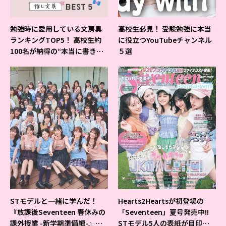
勉強時に愛用している文房具
高校生必見！ 受験勉強に本当
ランキングTOP5！ 高校生約
に役立つYouTubeチャンネル
100名が納得の“本当に書きや
５選
すいシャーペン”が1位に❤
STモデルと一緒に学んだ！
Hearts2Heartsが初登場の
『放課後Seventeen 春休みの
「Seventeen」夏号発売中!!
課外授業 -新学期準備編-』イ
STモデル5人の表紙が目印だ