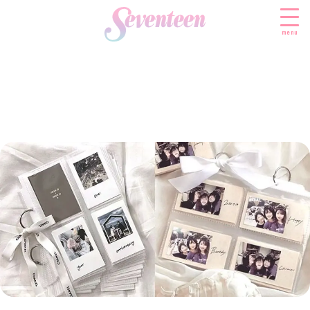
menu
すべての新着記事
FASHION
ファッションニュース
BEAUTY
モデル私服
ビューティニュース
SCHOOL
着回し
トレンドメイク
スクールニュース
ENTERTAINMENT
着痩せ
ベストコスメ
制服コーデ
エンタメニュース
LIFESTYLE
ヘアアレンジ・ヘアケア
学校ヘアメイク
なにわ男子
ライフスタイルニュース
スキンケア
JK TREND
勉強・受験・進路
K-POP
JKランキング・アワード
ボディケア
JKトレンドニュース