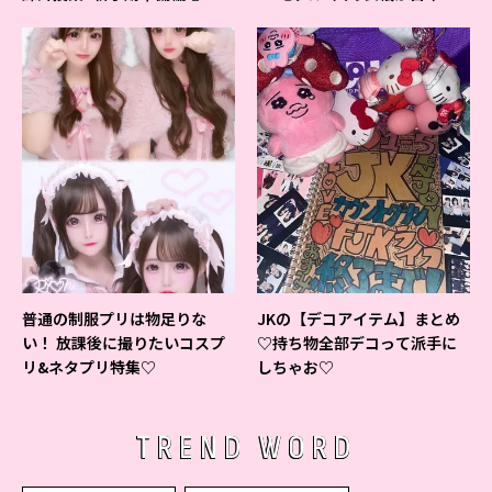
ベントの様子をレポ♡
よ♪
普通の制服プリは物足りな
JKの【デコアイテム】まとめ
い！ 放課後に撮りたいコスプ
♡持ち物全部デコって派手に
リ&ネタプリ特集♡
しちゃお♡
TREND WORD