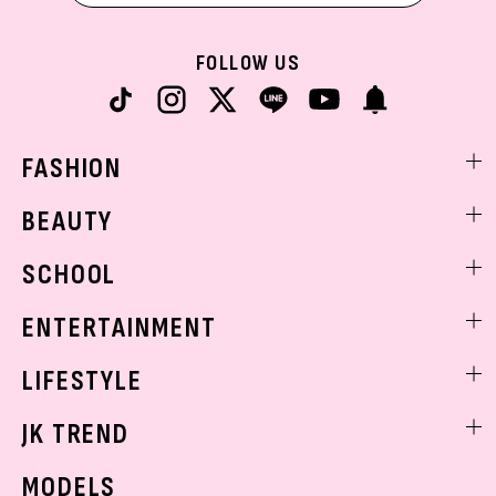
FOLLOW US
FASHION
ファッションニュース
BEAUTY
モデル私服
ビューティニュース
SCHOOL
着回し
トレンドメイク
着痩せ
スクールニュース
ENTERTAINMENT
ベストコスメ
制服コーデ
ヘアアレンジ・ヘアケア
エンタメニュース
LIFESTYLE
学校ヘアメイク
スキンケア
なにわ男子
勉強・受験・進路
ライフスタイルニュース
JK TREND
ボディケア
K-POP
JKランキング・アワード
JKトレンドニュース
MODELS
モデルの購入品