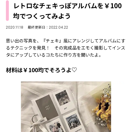
MODELS
レトロなチェキっぽアルバムを￥100
モデルの購入品
MODEL'S BLOG
均でつくってみよう
おでかけ
お悩み相談
TikTok
2020.11.18
最終更新日：2022.04.22
Instagram
思い出の写真を、『チェキ』風にアレンジしてアルバムにす
るテクニックを発見！ その完成品をエモく撮影してインス
YouTube
タにアップしているコたちに作り方を聞いたよ。
FORTUNE
材料は￥100均でそろうよ♡
ゲッターズ飯田
MISS SEVENTEEN
ミスセブンティーンニュース
MAGAZINE
バックナンバー
INFORMATION
Seventeen
について