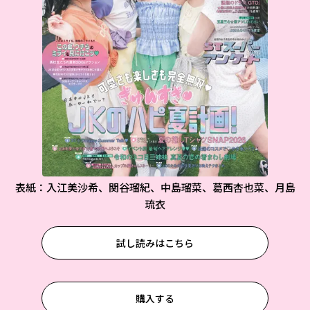
表紙：入江美沙希、関谷瑠紀、中島瑠菜、葛西杏也菜、月島
琉衣
試し読みはこちら
購入する