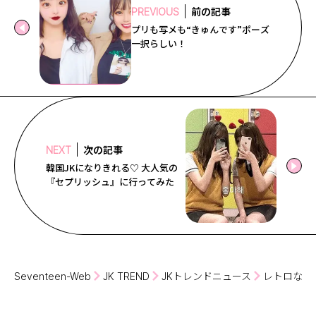
前の記事
PREVIOUS
プリも写メも“きゅんです”ポーズ
一択らしい！
次の記事
NEXT
韓国JKになりきれる♡ 大人気の
『セプリッシュ』に行ってみた
Seventeen-Web
JK TREND
JKトレンドニュース
レトロなチ