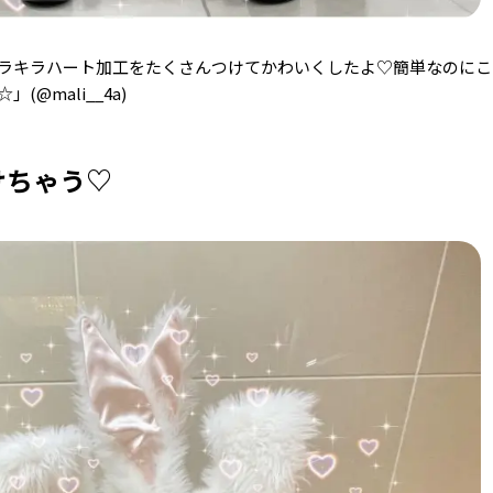
ラキラハート加工をたくさんつけてかわいくしたよ♡簡単なのにこ
@mali__4a)
けちゃう♡