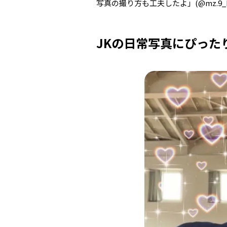
写真の撮り方も工夫したよ」(@
mz.9_
JKの日常写真にぴった