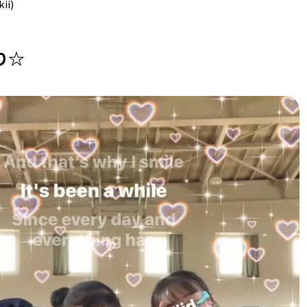
kii
)
り☆