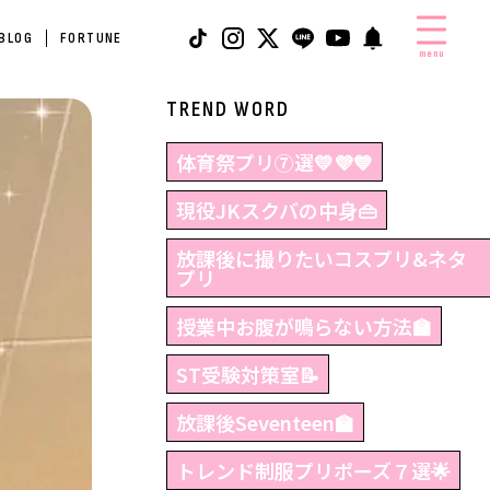
 BLOG
FORTUNE
menu
TREND WORD
体育祭プリ⑦選💛💜💙
現役JKスクバの中身👜
放課後に撮りたいコスプリ&ネタ
プリ
授業中お腹が鳴らない方法🏫
ST受験対策室📝
放課後Seventeen🏫
トレンド制服プリポーズ７選🌟