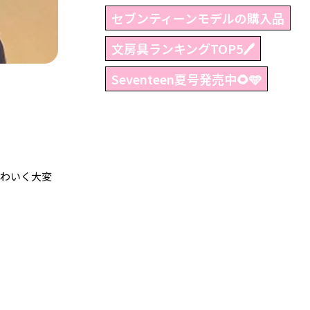
セブンティーンモデルの購入品
文房具ランキングTOP5🖊
Seventeen夏号発売中🌻🩵
かわいく大変