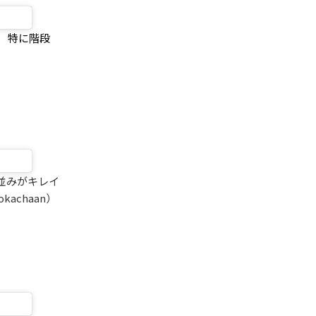
 特に階段
並みがキレイ
achaan）