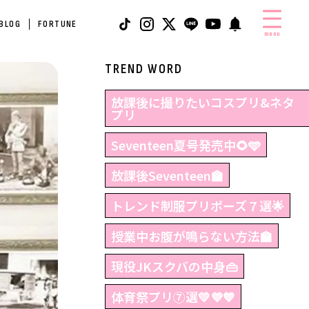
 BLOG
FORTUNE
menu
TREND WORD
放課後に撮りたいコスプリ&ネタ
プリ
Seventeen夏号発売中🌻🩵
放課後Seventeen🏫
トレンド制服プリポーズ７選🌟
授業中お腹が鳴らない方法🏫
現役JKスクバの中身👜
体育祭プリ⑦選💛💜💙