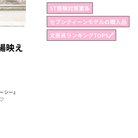
ST受験対策室📝
セブンティーンモデルの購入品
文房具ランキングTOP5🖊
場映え
ーシー』
♡