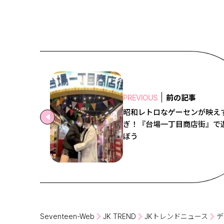
前の記事
PREVIOUS
昭和レトロなゲーセンが映え
ぎ！『台場一丁目商店街』で
ぼう
Seventeen-Web
JK TREND
JKトレンドニュース
デ