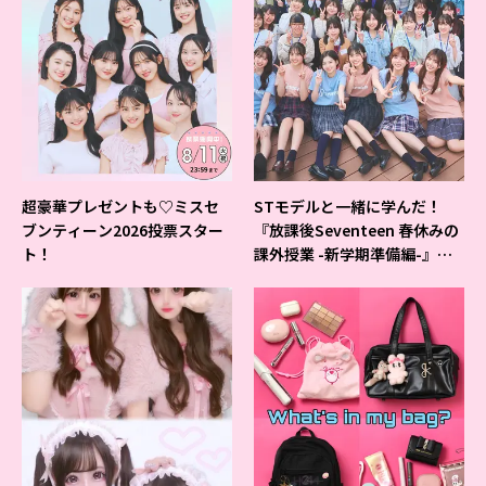
超豪華プレゼントも♡ミスセ
STモデルと一緒に学んだ！
ブンティーン2026投票スター
『放課後Seventeen 春休みの
ト！
課外授業 -新学期準備編-』イ
ベントの様子をレポ♡