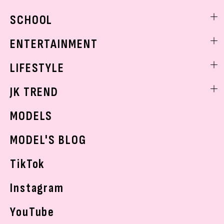
モデル私服
ビューティニュース
SCHOOL
着回し
トレンドメイク
着痩せ
スクールニュース
ENTERTAINMENT
ベストコスメ
制服コーデ
ヘアアレンジ・ヘアケア
エンタメニュース
LIFESTYLE
学校ヘアメイク
スキンケア
なにわ男子
勉強・受験・進路
ライフスタイルニュース
JK TREND
ボディケア
K-POP
JKランキング・アワード
JKトレンドニュース
MODELS
モデルの購入品
おでかけ
MODEL'S BLOG
お悩み相談
TikTok
Instagram
YouTube