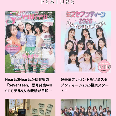
FEATURE
Hearts2Heartsが初登場の
超豪華プレゼントも♡ミスセ
「Seventeen」夏号発売中!!
ブンティーン2026投票スター
STモデル5人の表紙が目印だ
ト！
よ♪