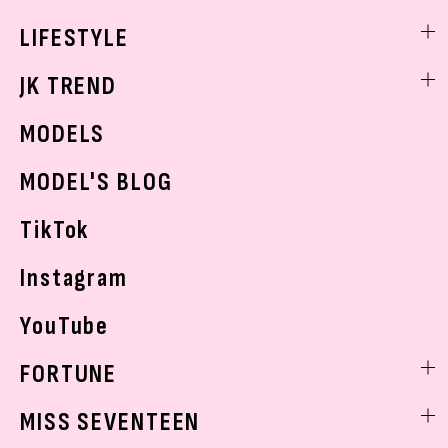
制服コーデ
ヘアアレンジ・ヘアケア
エンタメニュース
LIFESTYLE
学校ヘアメイク
スキンケア
なにわ男子
勉強・受験・進路
ライフスタイルニュース
JK TREND
ボディケア
K-POP
JKランキング・アワード
JKトレンドニュース
MODELS
モデルの購入品
おでかけ
MODEL'S BLOG
お悩み相談
TikTok
Instagram
YouTube
FORTUNE
ゲッターズ飯田
MISS SEVENTEEN