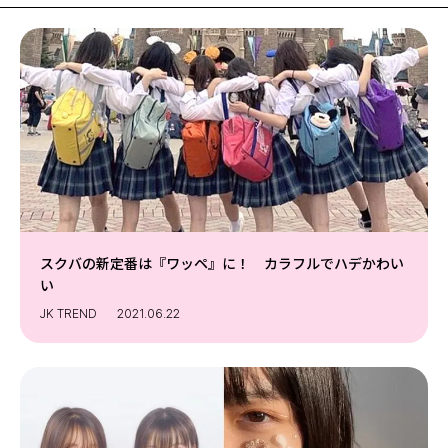
MODELS
モデルの購入品
MODEL'S BLOG
おでかけ
お悩み相談
TikTok
Instagram
YouTube
FORTUNE
ゲッターズ飯田
MISS SEVENTEEN
スクバの新定番は『ワッペ』に！ カラフルでハデかわい
い
ミスセブンティーンニュース
MAGAZINE
JK TREND
2021.06.22
バックナンバー
INFORMATION
Seventeen
について