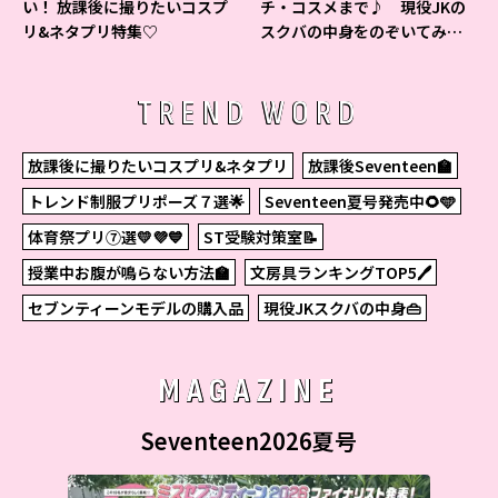
い！ 放課後に撮りたいコスプ
チ・コスメまで♪ 現役JKの
リ&ネタプリ特集♡
スクバの中身をのぞいてみ
た！
TREND WORD
放課後に撮りたいコスプリ&ネタプリ
放課後Seventeen🏫
トレンド制服プリポーズ７選🌟
Seventeen夏号発売中🌻🩵
体育祭プリ⑦選💛💜💙
ST受験対策室📝
授業中お腹が鳴らない方法🏫
文房具ランキングTOP5🖊
セブンティーンモデルの購入品
現役JKスクバの中身👜
MAGAZINE
Seventeen2026夏号