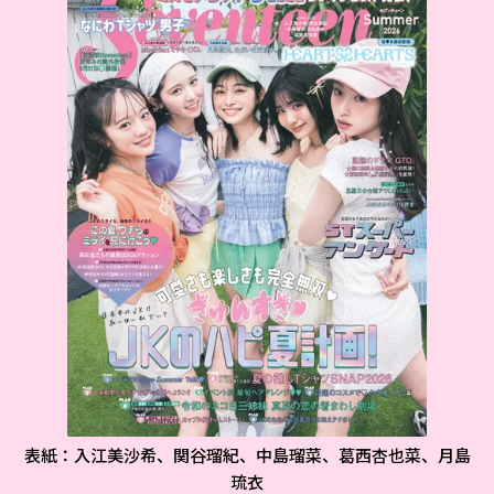
表紙：入江美沙希、関谷瑠紀、中島瑠菜、葛西杏也菜、月島
琉衣