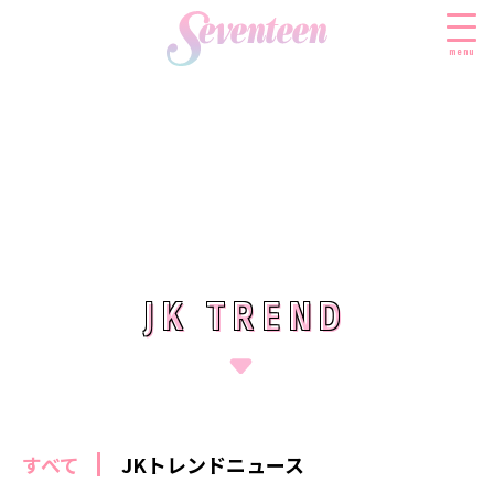
menu
すべての新着記事
FASHION
ファッションニュース
BEAUTY
モデル私服
ビューティニュース
JK TREND
JK TREND
SCHOOL
着回し
トレンドメイク
スクールニュース
ENTERTAINMENT
着痩せ
ベストコスメ
制服コーデ
エンタメニュース
LIFESTYLE
ヘアアレンジ・ヘアケア
学校ヘアメイク
なにわ男子
ライフスタイルニュース
スキンケア
JK TREND
勉強・受験・進路
すべて
JKトレンドニュース
K-POP
JKランキング・アワード
ボディケア
JKトレンドニュース