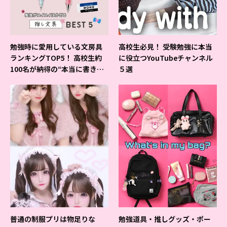
勉強時に愛用している文房具
高校生必見！ 受験勉強に本当
ランキングTOP5！ 高校生約
に役立つYouTubeチャンネル
100名が納得の“本当に書きや
５選
すいシャーペン”が1位に❤
普通の制服プリは物足りな
勉強道具・推しグッズ・ポー