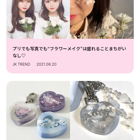
Follow us
ST member
新規会員登録・ログイン
プリでも写真でも“フラワーメイク”は盛れることまちがい
なし♡
JK TREND
2021.06.20