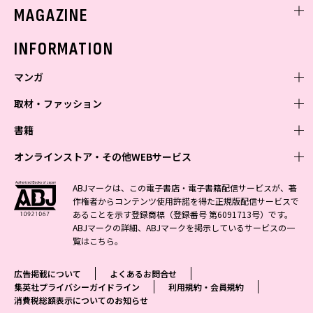
ミスセブンティーンニュース
MAGAZINE
バックナンバー
INFORMATION
マンガ
取材・ファッション
少年マンガ
週刊少年ジャンプ
書籍
青年マンガ
ファッション・美容
ジャンプSQ
少年ジャンプ+
Seventeen
オンラインストア・その他WEBサービス
少女マンガ
芸能・情報・スポーツ
文芸・文庫・総合
Vジャンプ
ジャンプTOON
non-no
ジャンプTOON
Myojo
すばる
女性マンガ
学芸・ノンフィクション・新書
オンラインストア
最強ジャンプ
ABJマークは、この電子書店・電子書籍配信サービスが、著
ZEBRACK
BAILA
ZEBRACK
週プレNEWS
小説すばる
作権者からコンテンツ使用許諾を得た正規版配信サービスで
ジャンプTOON
1日5分で、明日は変わる よみタイ yomitai
OTO
少年ジャンプ+
ライトノベル・ノベライズ
その他WEBサービス
S-MANGA
MAQUIA
あることを示す登録商標（登録番号 第6091713号）です。
S-MANGA
週プレ グラジャパ!
集英社 文芸ステーション
ZEBRACK
集英社学芸部 - 学芸・ノンフィクション
SHUEISHA MANGA-ART HERITAGE
ジャンプTOON
ABJマークの詳細、ABJマークを掲示しているサービスの一
集英社オレンジ文庫
集英社アドナビ
集英社ジャンプリミックス
SPUR
キッズ
集英社コミック文庫
Sportiva
web 集英社文庫
覧は
こちら
。
S-MANGA
集英社ビジネス書
ジャンプキャラクターズストア
ZEBRACK
JUMP j-BOOKS
集英社エディターズ・ラボ
集英社コミック文庫
LEE
集英社みらい文庫
りぼん
パラスポ
青春と読書
集英社コミック文庫
集英社新書
HAPPY PLUS STORE
ジャンプルーキー！
ダッシュエックス文庫公式サイト
広告掲載について
よくあるお問合せ
週刊ヤングジャンプ
eclat
集英社の児童図書 S-KIDS.LAND
マーガレット
アジア人物史
マンガMee公式サイト
集英社新書プラス - 知の水先案内人
SHUEISHA VOX
集英社プライバシーガイドライン
利用規約・会員規約
S-MANGA
集英社Webマガジン コバルト
ヤングジャンプ定期購読デジタル
T JAPAN
消費税総額表示についてのお知らせ
別冊マーガレット
リマコミ
kotoba
LEEマルシェ
集英社ジャンプリミックス
シフォン文庫