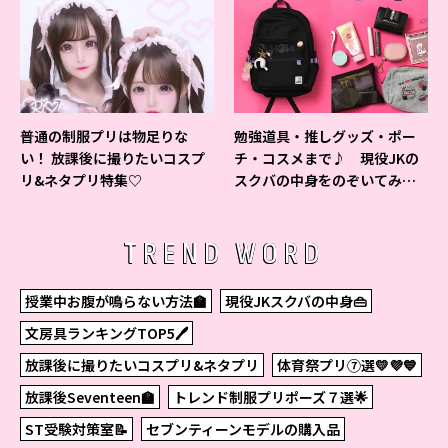
普通の制服プリは物足りな
勉強道具・推しグッズ・ポー
い！ 放課後に撮りたいコスプ
チ・コスメまで♪ 現役JKの
リ&ネタプリ特集♡
スクバの中身をのぞいてみ
た！
TREND WORD
授業中お腹が鳴らない方法🏫
現役JKスクバの中身👜
文房具ランキングTOP5🖊
放課後に撮りたいコスプリ&ネタプリ
体育祭プリ⑦選💛💜💙
放課後Seventeen🏫
トレンド制服プリポーズ７選🌟
ST受験対策室📝
セブンティーンモデルの購入品