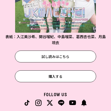
表紙：入江美沙希、関谷瑠紀、中島瑠菜、葛西杏也菜、月島
琉衣
試し読みはこちら
購入する
FOLLOW US