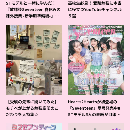
STモデルと一緒に学んだ！
高校生必見！ 受験勉強に本当
『放課後Seventeen 春休みの
に役立つYouTubeチャンネル
課外授業 -新学期準備編-』イ
５選
ベントの様子をレポ♡
【受験の先輩に聞いてみた】
Hearts2Heartsが初登場の
モチベが上がる勉強空間のこ
「Seventeen」夏号発売中!!
だわりを大特集☆
STモデル5人の表紙が目印だ
よ♪