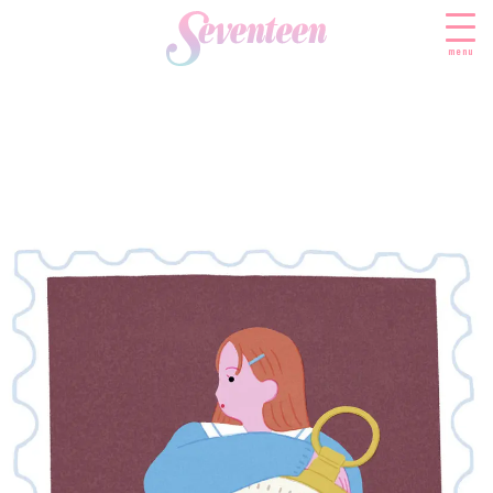
menu
すべての新着記事
FASHION
ファッションニュース
BEAUTY
モデル私服
ビューティニュース
SCHOOL
着回し
トレンドメイク
スクールニュース
ENTERTAINMENT
着痩せ
ベストコスメ
制服コーデ
エンタメニュース
LIFESTYLE
ヘアアレンジ・ヘアケア
学校ヘアメイク
なにわ男子
ライフスタイルニュース
スキンケア
JK TREND
勉強・受験・進路
K-POP
JKランキング・アワード
ボディケア
JKトレンドニュース