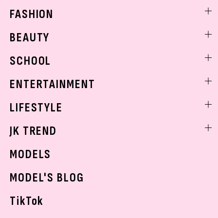
FASHION
ファッションニュース
BEAUTY
モデル私服
ビューティニュース
SCHOOL
着回し
トレンドメイク
着痩せ
スクールニュース
ENTERTAINMENT
ベストコスメ
制服コーデ
ヘアアレンジ・ヘアケア
エンタメニュース
LIFESTYLE
学校ヘアメイク
スキンケア
なにわ男子
勉強・受験・進路
ライフスタイルニュース
JK TREND
ボディケア
K-POP
JKランキング・アワード
JKトレンドニュース
MODELS
モデルの購入品
おでかけ
MODEL'S BLOG
お悩み相談
TikTok