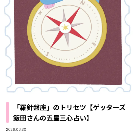
MODELS
モデルの購入品
MODEL'S BLOG
おでかけ
お悩み相談
TikTok
Instagram
YouTube
FORTUNE
ゲッターズ飯田
MISS SEVENTEEN
ミスセブンティーンニュース
MAGAZINE
バックナンバー
INFORMATION
「羅針盤座」のトリセツ【ゲッターズ
Seventeen
について
飯田さんの五星三心占い】
2026.06.30