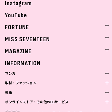
Instagram
YouTube
FORTUNE
ゲッターズ飯田
MISS SEVENTEEN
ミスセブンティーンニュース
MAGAZINE
バックナンバー
INFORMATION
マンガ
取材・ファッション
少年マンガ
週刊少年ジャンプ
書籍
青年マンガ
ファッション・美容
ジャンプSQ
少年ジャンプ+
Seventeen
オンラインストア・その他WEBサービス
少女マンガ
芸能・情報・スポーツ
文芸・文庫・総合
Vジャンプ
ジャンプTOON
non-no
ジャンプTOON
Myojo
すばる
女性マンガ
学芸・ノンフィクション・新書
オンラインストア