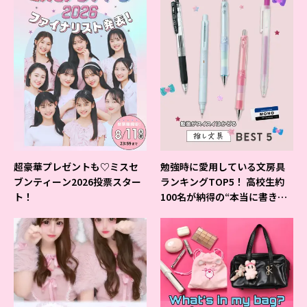
超豪華プレゼントも♡ミスセ
勉強時に愛用している文房具
ブンティーン2026投票スター
ランキングTOP5！ 高校生約
ト！
100名が納得の“本当に書きや
すいシャーペン”が1位に❤