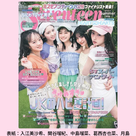
表紙：入江美沙希、関谷瑠紀、中島瑠菜、葛西杏也菜、月島