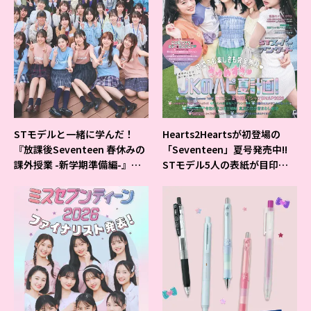
STモデルと一緒に学んだ！
Hearts2Heartsが初登場の
『放課後Seventeen 春休みの
「Seventeen」夏号発売中!!
課外授業 -新学期準備編-』イ
STモデル5人の表紙が目印だ
ベントの様子をレポ♡
よ♪