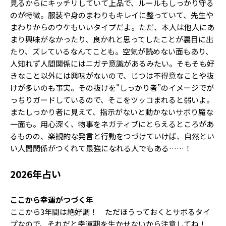
見るからにキッチリしていて上品で、ルールもしっかり守る
のが特徴。服装や身のまわりもキレイに整っていて、先生や
まわりからのウケもいいタイプだよ。ただ、本人は他人にあ
まり興味がなかったり、良かれと思ってしたことが裏目に出
たり、ズレているなんてことも。空気が読めない面もあり、
人知れず人間関係にはニガテ意識があるみたい。そもそも好
きなこと以外には興味がないので、じつは不得意なことや抜
けが多いのも事実。その抜けを"しっかり者”のイメージでが
っちりガードしているので、そこをツッコまれると弱いよ。
またしっかり者に見えて、指示がないと動かないサボり魔な
一面も。用心深く、物事をネガティブにとらえるところがあ
るものの、楽観的な発言と行動をつづけていけば、自然とい
い人間関係がつくれて最強になれる人でもある……！
2026年占い
ここから幸運がつづく年
ここから3年間は絶好調！ ただほうっておくとサボるタイ
プなので、それだと幸運期を生かせないから注意してね！