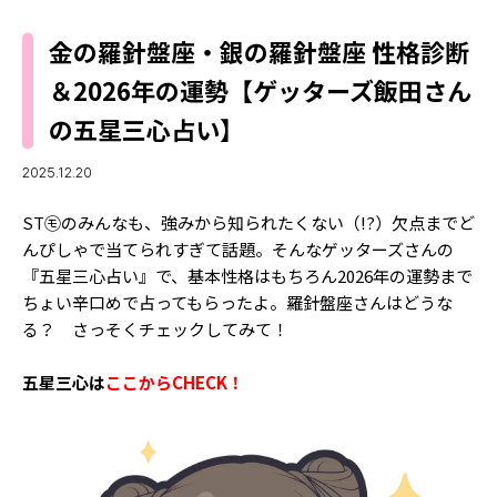
MODELS
モデルの購入品
金の羅針盤座・銀の羅針盤座 性格診断
MODEL'S BLOG
おでかけ
＆2026年の運勢【ゲッターズ飯田さん
お悩み相談
TikTok
の五星三心占い】
Instagram
2025.12.20
YouTube
ST㋲のみんなも、強みから知られたくない（!?）欠点までど
FORTUNE
んぴしゃで当てられすぎて話題。そんなゲッターズさんの
ゲッターズ飯田
『五星三心占い』で、基本性格はもちろん2026年の運勢まで
MISS SEVENTEEN
ちょい辛口めで占ってもらったよ。羅針盤座さんはどうな
ミスセブンティーンニュース
MAGAZINE
る？ さっそくチェックしてみて！
バックナンバー
INFORMATION
五星三心は
ここからCHECK！
Seventeen
について