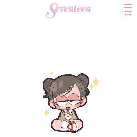
menu
すべての新着記事
FASHION
ファッションニュース
BEAUTY
モデル私服
ビューティニュース
SCHOOL
着回し
トレンドメイク
スクールニュース
ENTERTAINMENT
着痩せ
ベストコスメ
制服コーデ
エンタメニュース
LIFESTYLE
ヘアアレンジ・ヘアケア
学校ヘアメイク
なにわ男子
ライフスタイルニュース
スキンケア
JK TREND
勉強・受験・進路
K-POP
JKランキング・アワード
ボディケア
JKトレンドニュース