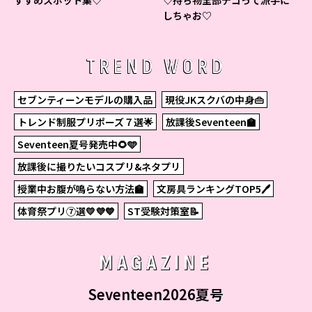
すすめスポット集♡
♡持ち物全部デコって派手に
しちゃお♡
TREND WORD
セブンティーンモデルの購入品
現役JKスクバの中身👜
トレンド制服プリポーズ７選🌟
放課後Seventeen🏫
Seventeen夏号発売中🌻🩵
放課後に撮りたいコスプリ&ネタプリ
授業中お腹が鳴らない方法🏫
文房具ランキングTOP5🖊
体育祭プリ⑦選💛💜💙
ST受験対策室📝
MAGAZINE
Seventeen2026夏号