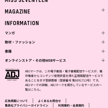
MISS SEVENTEEN
ミスセブンティーンニュース
MAGAZINE
バックナンバー
INFORMATION
マンガ
取材・ファッション
少年マンガ
週刊少年ジャンプ
書籍
青年マンガ
ファッション・美容
ジャンプSQ
少年ジャンプ+
Seventeen
オンラインストア・その他WEBサービス
少女マンガ
芸能・情報・スポーツ
文芸・文庫・総合
Vジャンプ
ジャンプTOON
non-no
ジャンプTOON
Myojo
すばる
女性マンガ
学芸・ノンフィクション・新書
オンラインストア
最強ジャンプ
ABJマークは、この電子書店・電子書籍配信サービスが、著
ZEBRACK
BAILA
ZEBRACK
週プレNEWS
小説すばる
作権者からコンテンツ使用許諾を得た正規版配信サービスで
ジャンプTOON
1日5分で、明日は変わる よみタイ yomitai
OTO
少年ジャンプ+
ライトノベル・ノベライズ
その他WEBサービス
S-MANGA
MAQUIA
あることを示す登録商標（登録番号 第6091713号）です。
S-MANGA
週プレ グラジャパ!
集英社 文芸ステーション
ZEBRACK
集英社学芸部 - 学芸・ノンフィクション
SHUEISHA MANGA-ART HERITAGE
ジャンプTOON
ABJマークの詳細、ABJマークを掲示しているサービスの一
集英社オレンジ文庫
集英社アドナビ
集英社ジャンプリミックス
SPUR
キッズ
集英社コミック文庫
Sportiva
web 集英社文庫
覧は
こちら
。
S-MANGA
集英社ビジネス書
ジャンプキャラクターズストア
ZEBRACK
JUMP j-BOOKS
集英社エディターズ・ラボ
集英社コミック文庫
LEE
集英社みらい文庫
りぼん
パラスポ
青春と読書
集英社コミック文庫
集英社新書
HAPPY PLUS STORE
ジャンプルーキー！
ダッシュエックス文庫公式サイト
広告掲載について
よくあるお問合せ
週刊ヤングジャンプ
eclat
集英社の児童図書 S-KIDS.LAND
マーガレット
アジア人物史
マンガMee公式サイト
集英社新書プラス - 知の水先案内人
SHUEISHA VOX
集英社プライバシーガイドライン
利用規約・会員規約
S-MANGA
集英社Webマガジン コバルト