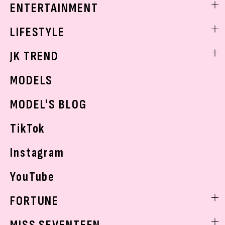
着痩せ
スクールニュース
ENTERTAINMENT
ベストコスメ
制服コーデ
ヘアアレンジ・ヘアケア
エンタメニュース
LIFESTYLE
学校ヘアメイク
スキンケア
なにわ男子
勉強・受験・進路
ライフスタイルニュース
JK TREND
ボディケア
K-POP
JKランキング・アワード
JKトレンドニュース
MODELS
モデルの購入品
おでかけ
MODEL'S BLOG
お悩み相談
TikTok
Instagram
YouTube
FORTUNE
ゲッターズ飯田