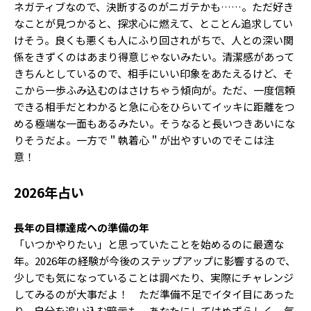
ネガティブなので、決断するのがニガテかも……。ただ好き
なことが見つかると、探求心に燃えて、とことん追求してい
けそう。良くも悪くも人にふり回されがちで、人との深い関
係をきずくのはあまり得意じゃないみたい。清潔感があって
きちんとしているので、相手にいい印象をあたえるけど、そ
こから一歩ふみ込むのはさけちゃう傾向が。ただ、一度信頼
できる相手だとわかると急に心をひらいてイッキに距離をつ
める極端な一面もあるみたい。そうなると長いつきあいにな
りそうだよ。一方で＂執着心＂が出やすいのでそこは注
意！
2026年占い
長年の目標達成への準備の年
「いつかやりたい」と思っていたことを始めるのに最適な
年。2026年の経験が今後のステップアップに影響するので、
少しでも気になっていることは調べたり、実際にチャレンジ
してみるのが大事だよ！ ただ準備不足でイタイ目にあった
り、自分を追い込む暗示も。あなたにしてはめずらしく、気