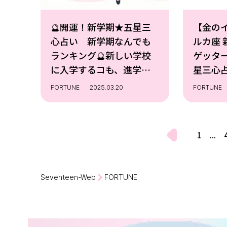
🔮開運！新学期★五星三
【金の
心占い 新学期なんでも
ルカ座
ランキング🔮新しい学校
ゲッタ
に入学するコも、進学し
星三心
てクラスが変わるコも、
FORTUNE
2025.03.20
FORTUNE
この時期はドキドキする
よね。大切な新学期がハ
ッピーなスタートになる
1
...
ように、ゲッターズ飯田
さ
Seventeen-Web
FORTUNE