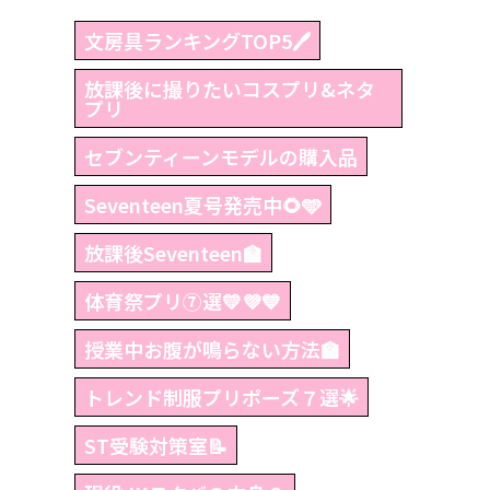
文房具ランキングTOP5🖊
放課後に撮りたいコスプリ&ネタ
プリ
セブンティーンモデルの購入品
Seventeen夏号発売中🌻🩵
放課後Seventeen🏫
体育祭プリ⑦選💛💜💙
授業中お腹が鳴らない方法🏫
トレンド制服プリポーズ７選🌟
ST受験対策室📝