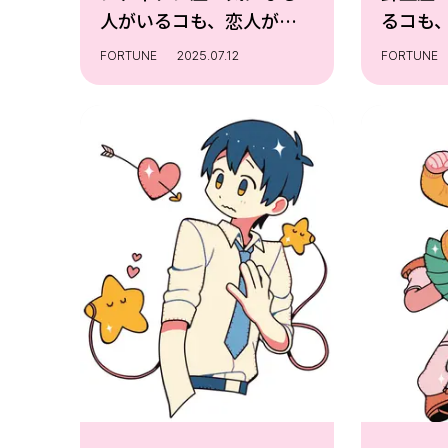
人がいるコも、恋人がい
るコも
るコも、恋愛の悩みは尽
恋愛の
FORTUNE
2025.07.12
FORTUNE
きない……!? そこで、ゲ
い……!
ッターズ飯田さんにみん
ーズ飯
なの夏の恋愛運を細かく
夏の恋
占ってもらったよ☆撮
てもら