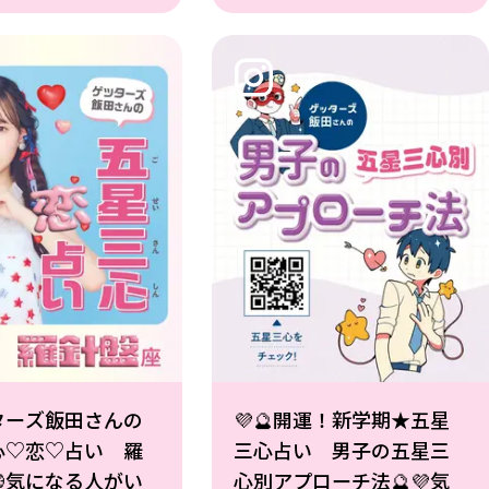
? そこで、ゲッタ
い……!? そこで、ゲッタ
田さんにみんなの
ーズ飯田さんにみんなの
愛運を細かく占っ
夏の恋愛運を細かく占っ
ったよ☆撮影／浜
てもらったよ☆撮影／
ターズ飯田さんの
💜🔮開運！新学期★五星
心♡恋♡占い 羅
三心占い 男子の五星三
気になる人がい
心別アプローチ法🔮💜気