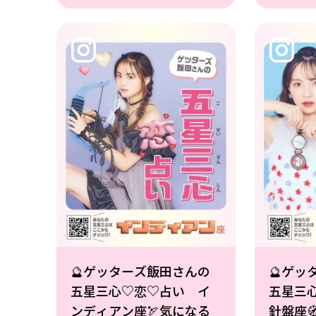
ない……!? そこで、ゲッ
い……!
ターズ飯田さんにみんな
ーズ飯
の夏の恋愛運を細かく占
夏の恋
ってもらったよ☆撮影
てもら
🔮ゲッターズ飯田さんの
🔮ゲッ
五星三心♡恋♡占い イ
五星三
ンディアン座🏹気になる
針盤座