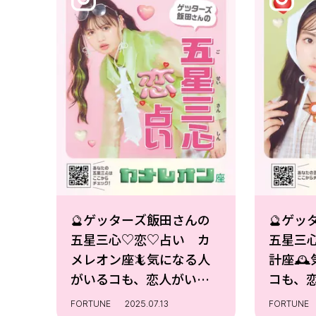
🔮ゲッターズ飯田さんの
🔮ゲッ
五星三心♡恋♡占い カ
五星三
メレオン座🦎気になる人
計座🕰
がいるコも、恋人がいる
コも、
コも、恋愛の悩みは尽き
愛の悩
FORTUNE
2025.07.13
FORTUNE