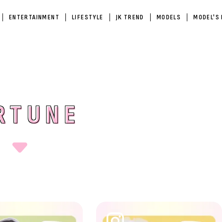
ENTERTAINMENT
LIFESTYLE
JK TREND
MODELS
MODEL'S
RTUNE
RTUNE