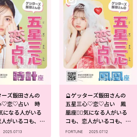
ターズ飯田さんの
🔮ゲッターズ飯田さんの
心♡恋♡占い 時
五星三心♡恋♡占い 鳳
️気になる人がいる
凰座🐦‍🔥気になる人がいる
恋人がいるコも、恋
コも、恋人がいるコも、恋
みは尽きな
愛の悩みは尽きな
2025.07.13
FORTUNE
2025.07.12