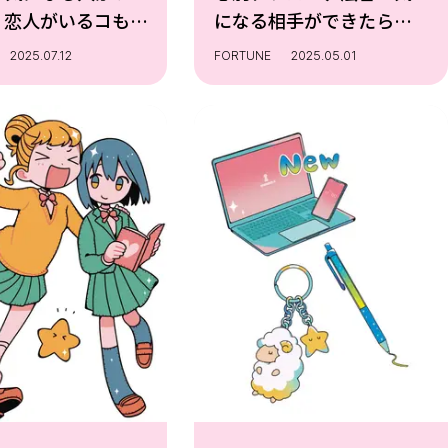
、恋人がいるコも、
になる相手ができたら、
悩みは尽きな
彼の五星三心が何かを調
2025.07.12
FORTUNE
2025.05.01
? そこで、ゲッタ
べてみよう！ その相手
田さんにみんなの
の心をつかむポイントや
愛運を細かく占っ
アプローチ方を教えても
ったよ☆撮影／浜
らったよ✨イラスト／てん