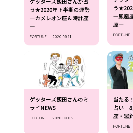
ゲッターズ飯田さんが占
う★20
う★2020年下半期の運勢
―鳳凰
―カメレオン座＆時計座
座―
―
FORTUNE
FORTUNE
2020.09.11
ゲッターズ飯田さんのミ
当たる
ライNEWS
占い 
座・羅
FORTUNE
2020.08.05
FORTUNE