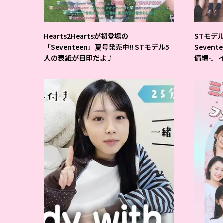
Hearts2Heartsが初登場の
STモデ
「Seventeen」夏号発売中!! STモデル5
Seven
人の表紙が目印だよ♪
備編-』