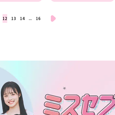
12
13
14
...
16