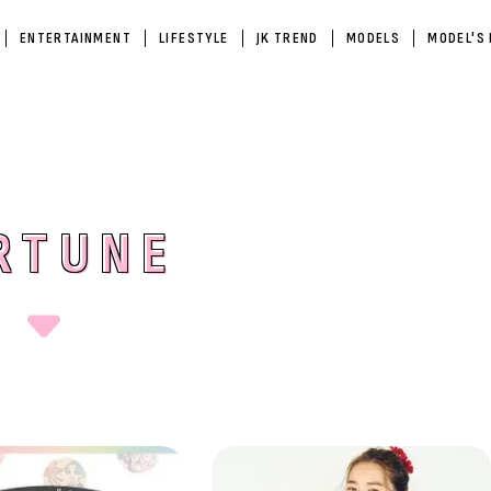
ENTERTAINMENT
LIFESTYLE
JK TREND
MODELS
MODEL'S
RTUNE
RTUNE