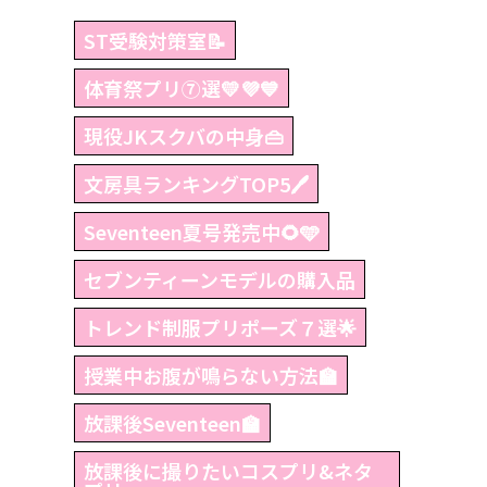
ST受験対策室📝
体育祭プリ⑦選💛💜💙
現役JKスクバの中身👜
文房具ランキングTOP5🖊
Seventeen夏号発売中🌻🩵
セブンティーンモデルの購入品
トレンド制服プリポーズ７選🌟
授業中お腹が鳴らない方法🏫
放課後Seventeen🏫
放課後に撮りたいコスプリ&ネタ