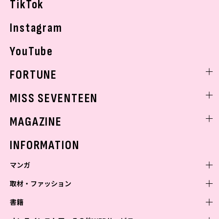
TikTok
Instagram
YouTube
FORTUNE
ゲッターズ飯田
MISS SEVENTEEN
ミスセブンティーンニュース
MAGAZINE
バックナンバー
INFORMATION
マンガ
取材・ファッション
少年マンガ
週刊少年ジャンプ
書籍
青年マンガ
ファッション・美容
ジャンプSQ
少年ジャンプ+
Seventeen