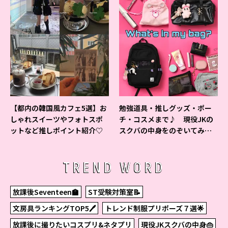
【都内の韓国風カフェ5選】お
勉強道具・推しグッズ・ポー
しゃれスイーツやフォトスポ
チ・コスメまで♪ 現役JKの
ットなど推しポイント紹介♡
スクバの中身をのぞいてみ
た！
TREND WORD
放課後Seventeen🏫
ST受験対策室📝
文房具ランキングTOP5🖊
トレンド制服プリポーズ７選🌟
放課後に撮りたいコスプリ&ネタプリ
現役JKスクバの中身👜