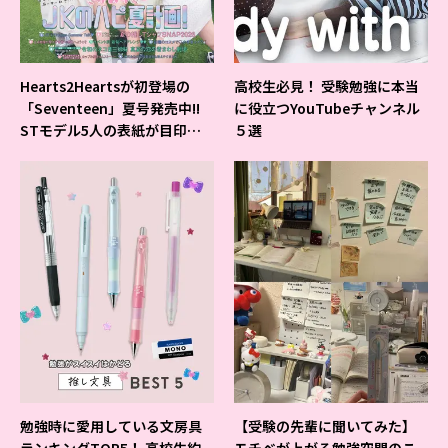
Hearts2Heartsが初登場の
高校生必見！ 受験勉強に本当
「Seventeen」夏号発売中!!
に役立つYouTubeチャンネル
STモデル5人の表紙が目印だ
５選
よ♪
勉強時に愛用している文房具
【受験の先輩に聞いてみた】