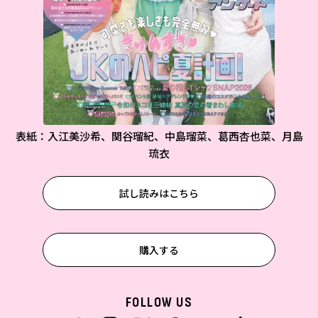
表紙：入江美沙希、関谷瑠紀、中島瑠菜、葛西杏也菜、月島
琉衣
試し読みはこちら
購入する
FOLLOW US