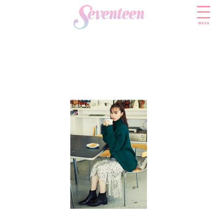
menu
すべての新着記事
FASHION
ファッションニュース
BEAUTY
モデル私服
ビューティニュース
SCHOOL
着回し
トレンドメイク
スクールニュース
ENTERTAINMENT
着痩せ
ベストコスメ
制服コーデ
エンタメニュース
LIFESTYLE
ヘアアレンジ・ヘアケア
学校ヘアメイク
なにわ男子
ライフスタイルニュース
スキンケア
JK TREND
勉強・受験・進路
K-POP
JKランキング・アワード
ボディケア
JKトレンドニュース