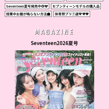
Seventeen夏号発売中🌻🩵
セブンティーンモデルの購入品
授業中お腹が鳴らない方法🏫
体育祭プリ⑦選💛💜💙
MAGAZINE
Seventeen2026夏号