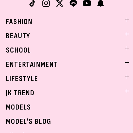
FASHION
ファッションニュース
BEAUTY
モデル私服
ビューティニュース
SCHOOL
着回し
トレンドメイク
着痩せ
スクールニュース
ENTERTAINMENT
ベストコスメ
制服コーデ
ヘアアレンジ・ヘアケア
エンタメニュース
LIFESTYLE
学校ヘアメイク
スキンケア
なにわ男子
勉強・受験・進路
ライフスタイルニュース
JK TREND
ボディケア
K-POP
JKランキング・アワード
JKトレンドニュース
MODELS
モデルの購入品
おでかけ
MODEL'S BLOG
お悩み相談