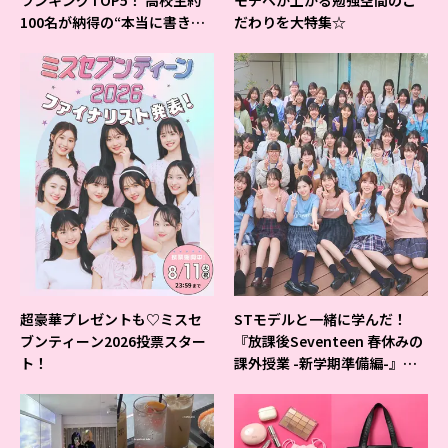
ランキングTOP5！ 高校生約
モチベが上がる勉強空間のこ
100名が納得の“本当に書きや
だわりを大特集☆
すいシャーペン”が1位に❤
超豪華プレゼントも♡ミスセ
STモデルと一緒に学んだ！
ブンティーン2026投票スター
『放課後Seventeen 春休みの
ト！
課外授業 -新学期準備編-』イ
ベントの様子をレポ♡