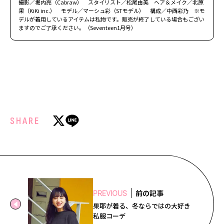
撮影／堀内亮（Cabraw） スタイリスト／松尾由美 ヘア＆メイク／北原
果（KiKi inc.） モデル／マーシュ彩（STモデル） 構成／中西彩乃 ※モ
デルが着用しているアイテムは私物です。販売が終了している場合もござい
ますのでご了承ください。（Seventeen1月号）
SHARE
前の記事
PREVIOUS
果耶が着る、冬ならではの大好き
私服コーデ