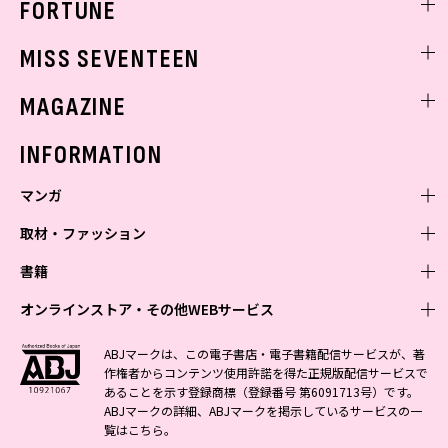
FORTUNE
ゲッターズ飯田
MISS SEVENTEEN
ミスセブンティーンニュース
MAGAZINE
バックナンバー
INFORMATION
マンガ
取材・ファッション
少年マンガ
週刊少年ジャンプ
書籍
青年マンガ
ファッション・美容
ジャンプSQ
少年ジャンプ+
Seventeen
オンラインストア・その他WEBサービス
少女マンガ
芸能・情報・スポーツ
文芸・文庫・総合
Vジャンプ
ジャンプTOON
non-no
ジャンプTOON
Myojo
すばる
女性マンガ
学芸・ノンフィクション・新書
オンラインストア
最強ジャンプ
ABJマークは、この電子書店・電子書籍配信サービスが、著
ZEBRACK
BAILA
ZEBRACK
週プレNEWS
小説すばる
作権者からコンテンツ使用許諾を得た正規版配信サービスで
ジャンプTOON
1日5分で、明日は変わる よみタイ yomitai
OTO
少年ジャンプ+
ライトノベル・ノベライズ
その他WEBサービス
S-MANGA
MAQUIA
あることを示す登録商標（登録番号 第6091713号）です。
S-MANGA
週プレ グラジャパ!
集英社 文芸ステーション
ZEBRACK
集英社学芸部 - 学芸・ノンフィクション
SHUEISHA MANGA-ART HERITAGE
ジャンプTOON
ABJマークの詳細、ABJマークを掲示しているサービスの一
集英社オレンジ文庫
集英社アドナビ
集英社ジャンプリミックス
SPUR
キッズ
集英社コミック文庫
Sportiva
web 集英社文庫
覧は
こちら
。
S-MANGA
集英社ビジネス書
ジャンプキャラクターズストア
ZEBRACK
JUMP j-BOOKS
集英社エディターズ・ラボ