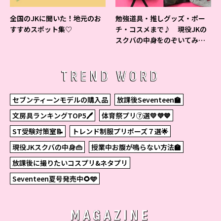
全国のJKに聞いた！地元のお
勉強道具・推しグッズ・ポー
すすめスポット集♡
チ・コスメまで♪ 現役JKの
スクバの中身をのぞいてみ
た！
TREND WORD
セブンティーンモデルの購入品
放課後Seventeen🏫
文房具ランキングTOP5🖊
体育祭プリ⑦選💛💜💙
ST受験対策室📝
トレンド制服プリポーズ７選🌟
現役JKスクバの中身👜
授業中お腹が鳴らない方法🏫
放課後に撮りたいコスプリ&ネタプリ
Seventeen夏号発売中🌻🩵
MAGAZINE