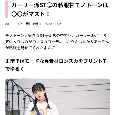
MODELS
ガーリー派ST㋲の私服甘モノトーンは
モデルの購入品
MODEL'S BLOG
〇〇がマスト！
おでかけ
お悩み相談
TikTok
2019.09.07
最終更新日：2022.02.05
Instagram
モノトーン大好きなST㋲たちの中でも、ガーリー派が今お
気に入りなのがロンスカコーデ。しおり＆はなか＆あーやん
YouTube
が私服を見せてくれたよん♡
FORTUNE
史緒里はモードな異素材ロンスカをプリントT
ゲッターズ飯田
MISS SEVENTEEN
でゆるく
ミスセブンティーンニュース
MAGAZINE
バックナンバー
INFORMATION
Seventeen
について