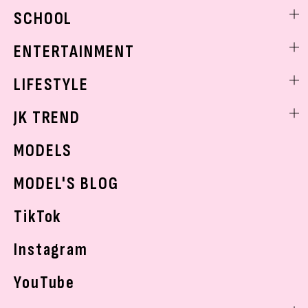
ビューティニュース
SCHOOL
着回し
トレンドメイク
着痩せ
スクールニュース
ENTERTAINMENT
ベストコスメ
制服コーデ
ヘアアレンジ・ヘアケア
エンタメニュース
LIFESTYLE
学校ヘアメイク
スキンケア
なにわ男子
勉強・受験・進路
ライフスタイルニュース
JK TREND
ボディケア
K-POP
JKランキング・アワード
JKトレンドニュース
MODELS
モデルの購入品
おでかけ
MODEL'S BLOG
お悩み相談
TikTok
Instagram
YouTube