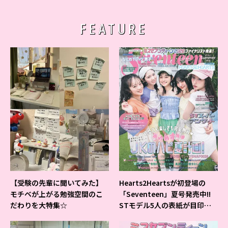
FEATURE
【受験の先輩に聞いてみた】
Hearts2Heartsが初登場の
モチベが上がる勉強空間のこ
「Seventeen」夏号発売中!!
だわりを大特集☆
STモデル5人の表紙が目印だ
よ♪