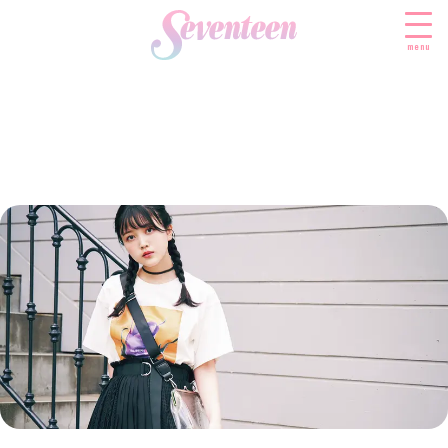
menu
すべての新着記事
FASHION
ファッションニュース
BEAUTY
モデル私服
ビューティニュース
SCHOOL
着回し
トレンドメイク
スクールニュース
ENTERTAINMENT
着痩せ
ベストコスメ
制服コーデ
エンタメニュース
LIFESTYLE
ヘアアレンジ・ヘアケア
学校ヘアメイク
なにわ男子
ライフスタイルニュース
スキンケア
JK TREND
勉強・受験・進路
K-POP
JKランキング・アワード
ボディケア
JKトレンドニュース