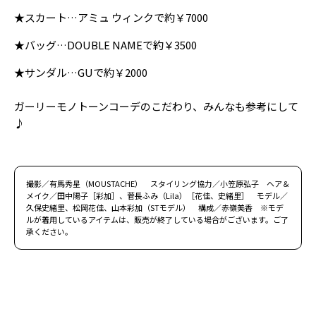
★スカート…アミュ ウィンクで約￥7000
★バッグ…DOUBLE NAMEで約￥3500
★サンダル…GUで約￥2000
ガーリーモノトーンコーデのこだわり、みんなも参考にして
♪
撮影／有馬秀星（MOUSTACHE） スタイリング協力／小笠原弘子 ヘア＆
メイク／田中陽子［彩加］、菅長ふみ（Lila）［花佳、史緒里］ モデル／
久保史緒里、松岡花佳、山本彩加（STモデル） 構成／赤嶺美香 ※モデ
ルが着用しているアイテムは、販売が終了している場合がございます。ご了
承ください。