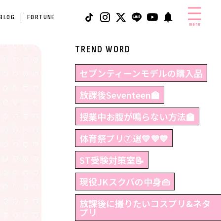
 BLOG
FORTUNE
menu
TREND WORD
セブンティーンモデルの購入品
放課後Seventeen🏫
授業中お腹が鳴らない方法🏫
体育祭プリ⑦選💛💜💙
ST受験対策室📝
現役JKスクバの中身👜
放課後に撮りたいコスプリ&ネタ
プリ