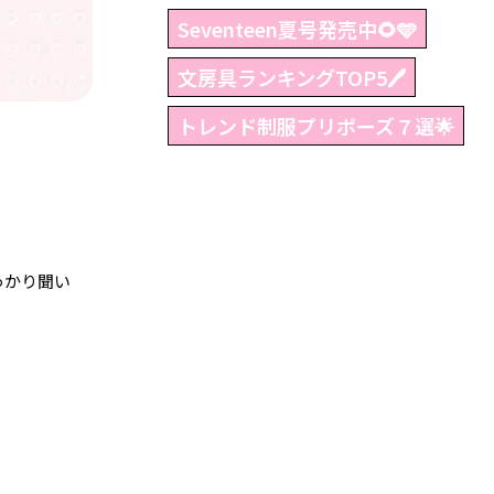
Seventeen夏号発売中🌻🩵
文房具ランキングTOP5🖊
トレンド制服プリポーズ７選🌟
っかり聞い