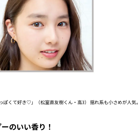
っぽくて好き♡」（松室直友樹くん・高3） 揺れ系も小さめが人気
プーのいい香り！