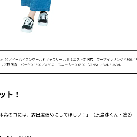
｛hlb｝90／イーハイフンワールドギャラリー ルミネエスト新宿店 フープイヤリング￥390
宿店 バッグ￥1590／WEGO スニーカー￥6500（VANS）／VANS JAPAN
ット！
本命のコには、露出度低めにしてほしい！」（原島渉くん・高2）