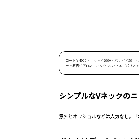
コート￥4990・ニット￥7990・パンツ￥29
ート原宿竹下口店 ネックレス￥300／パリスキッズ原
シンプルなVネックのニ
意外とオフショルなどは人気なし。「