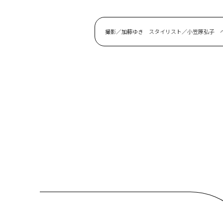
撮影／加藤ゆき スタイリスト／小笠原弘子 ヘア