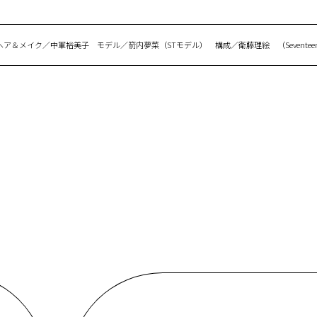
＆メイク／中軍裕美子 モデル／箭内夢菜（STモデル） 構成／衛藤理絵 （Seventeen