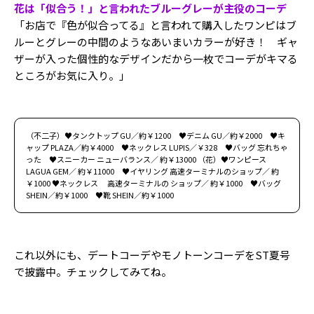
花は「似合う！」と言われたブルーグレーが主役のコーデ
「お店で『色が似合ってる』と言われて購入したワンピはブ
ルーとグレーの中間のようなあいまいカラーが好き！ ギャ
ザーが入った個性的なデザインだから一枚でコーデがキマる
ところがお気に入り。」
（不二子）♥タンクトップ GU／約￥1200 ♥デニム GU／約￥2000 ♥キ
ャップ PLAZA／約￥4000 ♥ネックレス LUPIS／￥328 ♥バッグ 忘れちゃ
った ♥スニーカー ニューバランス／ 約￥13000 （花）♥ワンピース
LAGUA GEM／ 約￥11000 ♥イヤリング 高速ターミナルのショップ／ 約
￥1000 ♥ネックレス 高速ターミナルの ショップ／ 約￥1000 ♥バッグ
SHEIN／約￥1000 ♥靴 SHEIN／約￥1000
これ以外にも、デートコーデやモノトーンコーデをST夏号
で披露中。チェックしてみてね。