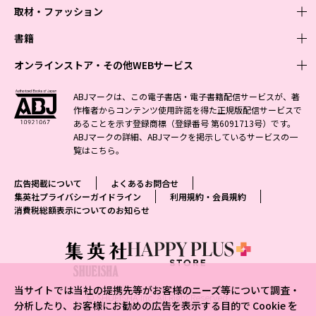
取材・ファッション
少年マンガ
週刊少年ジャンプ
書籍
青年マンガ
ファッション・美容
ジャンプSQ
少年ジャンプ+
Seventeen
オンラインストア・その他WEBサービス
少女マンガ
芸能・情報・スポーツ
文芸・文庫・総合
Vジャンプ
ジャンプTOON
non-no
ジャンプTOON
Myojo
すばる
女性マンガ
学芸・ノンフィクション・新書
オンラインストア
最強ジャンプ
ABJマークは、この電子書店・電子書籍配信サービスが、著
ZEBRACK
BAILA
ZEBRACK
週プレNEWS
小説すばる
作権者からコンテンツ使用許諾を得た正規版配信サービスで
ジャンプTOON
1日5分で、明日は変わる よみタイ yomitai
OTO
少年ジャンプ+
ライトノベル・ノベライズ
その他WEBサービス
S-MANGA
MAQUIA
あることを示す登録商標（登録番号 第6091713号）です。
S-MANGA
週プレ グラジャパ!
集英社 文芸ステーション
ZEBRACK
集英社学芸部 - 学芸・ノンフィクション
SHUEISHA MANGA-ART HERITAGE
ジャンプTOON
ABJマークの詳細、ABJマークを掲示しているサービスの一
集英社オレンジ文庫
集英社アドナビ
集英社ジャンプリミックス
SPUR
キッズ
集英社コミック文庫
Sportiva
web 集英社文庫
覧は
こちら
。
S-MANGA
集英社ビジネス書
ジャンプキャラクターズストア
ZEBRACK
JUMP j-BOOKS
集英社エディターズ・ラボ
集英社コミック文庫
LEE
集英社みらい文庫
りぼん
パラスポ
青春と読書
集英社コミック文庫
集英社新書
HAPPY PLUS STORE
ジャンプルーキー！
ダッシュエックス文庫公式サイト
広告掲載について
よくあるお問合せ
週刊ヤングジャンプ
eclat
集英社の児童図書 S-KIDS.LAND
マーガレット
アジア人物史
マンガMee公式サイト
集英社新書プラス - 知の水先案内人
SHUEISHA VOX
集英社プライバシーガイドライン
利用規約・会員規約
S-MANGA
集英社Webマガジン コバルト
ヤングジャンプ定期購読デジタル
T JAPAN
消費税総額表示についてのお知らせ
別冊マーガレット
リマコミ
kotoba
LEEマルシェ
集英社ジャンプリミックス
シフォン文庫
ヤンジャン！
HAPPY PLUS ONE
マンガMee公式サイト
マンガMeets
e!集英社
SHOP Marisol
集英社コミック文庫
となりのヤングジャンプ
MEN'S NON-NO
リマコミ
Cookie
情報・知識＆オピニオン imidas
eclat premium
グランドジャンプ
UOMO
マンガMeets
Cocohana
mirabella
当サイトでは当社の提携先等がお客様のニーズ等について調査・
ウルトラジャンプ
集英社オンライン
© SHUEISHA Inc. All Right Reserved.
office YOU
mirabella homme
分析したり、お客様にお勧めの広告を表示する目的で Cookie を