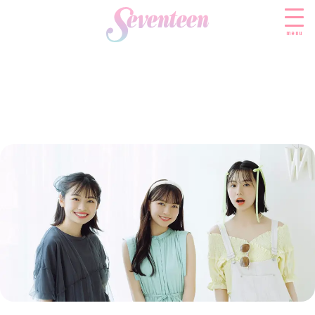
menu
すべての新着記事
FASHION
ファッションニュース
BEAUTY
モデル私服
ビューティニュース
SCHOOL
着回し
トレンドメイク
スクールニュース
ENTERTAINMENT
着痩せ
ベストコスメ
制服コーデ
エンタメニュース
LIFESTYLE
ヘアアレンジ・ヘアケア
学校ヘアメイク
なにわ男子
ライフスタイルニュース
スキンケア
JK TREND
勉強・受験・進路
K-POP
JKランキング・アワード
ボディケア
JKトレンドニュース