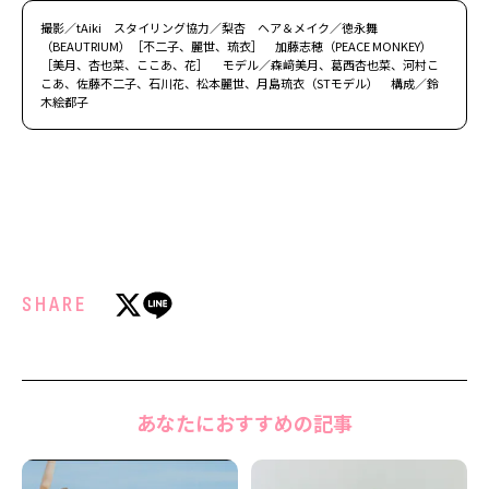
撮影／tAiki スタイリング協力／梨杏 ヘア＆メイク／徳永舞
（BEAUTRIUM）［不二子、麗世、琉衣］ 加藤志穂（PEACE MONKEY）
［美月、杏也菜、ここあ、花］ モデル／森﨑美月、葛西杏也菜、河村こ
こあ、佐藤不二子、石川花、松本麗世、月島琉衣（STモデル） 構成／鈴
木絵都子
SHARE
あなたにおすすめの記事