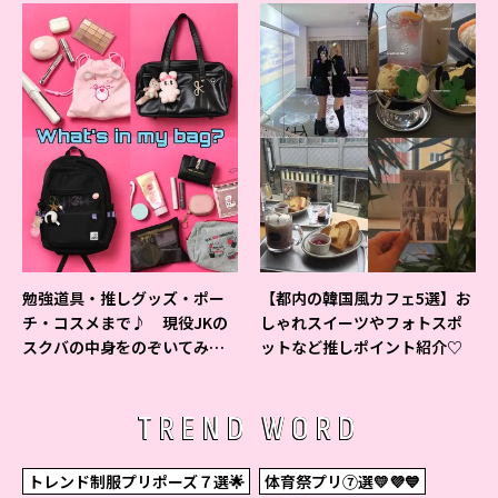
勉強道具・推しグッズ・ポー
【都内の韓国風カフェ5選】お
チ・コスメまで♪ 現役JKの
しゃれスイーツやフォトスポ
スクバの中身をのぞいてみ
ットなど推しポイント紹介♡
た！
TREND WORD
トレンド制服プリポーズ７選🌟
体育祭プリ⑦選💛💜💙