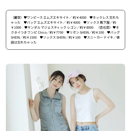
（麗世）♥ワンピース エムズエキサイト／ 約￥4000 ♥ネックレス 忘れち
ゃった ♥バッグ エムズエキサイト／ 約￥4000 ♥ソックス 靴下屋／約
￥1000 ♥サンダル マジェスティック レゴン／約￥8000 （杏也菜）♥ネ
クタイつき ワンピ Chico／約￥7700 ♥リボン SHEIN／約￥200 ♥バッグ
SHEIN／約￥1500 ♥ソックス SHEIN／約￥100 ♥スニーカー ナイキ／値
段は忘れちゃった