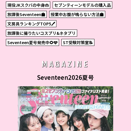
現役JKスクバの中身👜
セブンティーンモデルの購入品
放課後Seventeen🏫
授業中お腹が鳴らない方法🏫
文房具ランキングTOP5🖊
放課後に撮りたいコスプリ&ネタプリ
Seventeen夏号発売中🌻🩵
ST受験対策室📝
MAGAZINE
Seventeen2026夏号