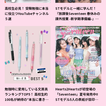
高校生必見！ 受験勉強に本当
STモデルと一緒に学んだ！
に役立つYouTubeチャンネル
『放課後Seventeen 春休みの
５選
課外授業 -新学期準備編-』イ
ベントの様子をレポ♡
勉強時に愛用している文房具
Hearts2Heartsが初登場の
ランキングTOP5！ 高校生約
「Seventeen」夏号発売中!!
100名が納得の“本当に書きや
STモデル5人の表紙が目印だ
すいシャーペン”が1位に❤
よ♪