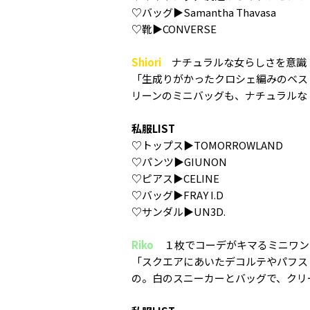
♡バッグ▶︎Samantha Thavasa
♡靴▶︎CONVERSE
Shiori
ナチュラルな女らしさを意識
「生成りがかったクロシェ編みのベス
リーンのミニバッグも、ナチュラルな
私服LIST
♡トップス▶︎TOMORROWLAND
♡パンツ▶︎GIUNON
♡ピアス▶︎CELINE
♡バッグ▶︎FRAY I.D
♡サンダル▶︎UN3D.
Riko
１枚でコーデがキマるミニワン
「スクエアにあいたデコルテやパフス
の。白のスニーカーとバッグで、クリ