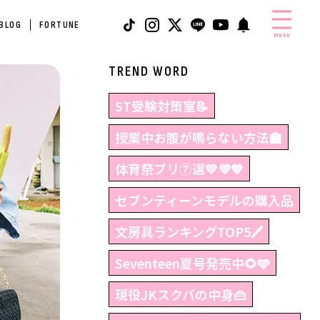
 BLOG
FORTUNE
menu
TREND WORD
ST受験対策室📝
授業中お腹が鳴らない方法🏫
体育祭プリ⑦選💛💜💙
セブンティーンモデルの購入品
文房具ランキングTOP5🖊
Seventeen夏号発売中🌻🩵
現役JKスクバの中身👜