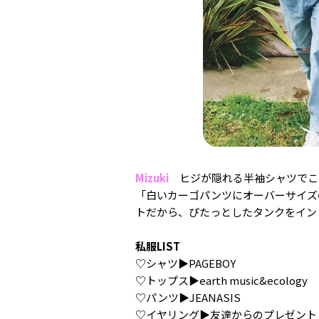
Mizuki
ヒジが隠れる半袖シャツでこ
「白いカーゴパンツにオーバーサイズ
トだから、ぴたっとしたタンクをイン
私服LIST
♡シャツ▶︎PAGEBOY
♡トップス▶︎earth music&ecology
♡パンツ▶︎JEANASIS
♡イヤリング▶︎友達からのプレゼント