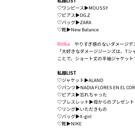
私服LIST
♡ワンピース▶︎MOUSSY
♡ピアス▶︎DG.Z
♡バッグ▶︎ZARA
♡靴▶︎New Balance
Ririka
やりすぎ感のないダメージデ
「大好きなダメージジーンズは、Tシ
ことで、ショート丈の半袖ジャケット
私服LIST
♡ジャケット▶︎ALAND
♡パンツ▶︎NADIA FLORES EN EL CO
♡ピアス▶︎忘れちゃった
♡ブレスレット▶︎母からのプレゼント
♡リング▶︎いただきもの
♡バッグ▶︎X-girl
♡靴▶︎NIKE