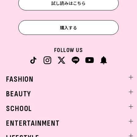
試し読みはこちら
購入する
FOLLOW US
FASHION
ファッションニュース
BEAUTY
モデル私服
ビューティニュース
SCHOOL
着回し
トレンドメイク
着痩せ
スクールニュース
ENTERTAINMENT
ベストコスメ
制服コーデ
ヘアアレンジ・ヘアケア
エンタメニュース