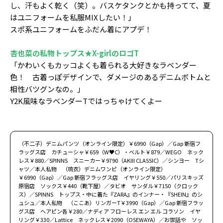
し、汗もよく乾く（笑）。バスケタンクとかも持ってて、夏
はユニフォームを私服MIXしたい！」
スポ系ユニフォームをふだん着にアプデ！
杏也菜の私物トップス
★
X-girlのロゴT
「かわいくもカッコよくも着られる大好きなラベンダー
色！ 古着っぽデザインで、ダメージのあるデニムボトムと
相性バツグンなの。」
Y2K風味なラベンダーTではっちゃけてくよー
（不二子）デニムパンツ（オンライン限定）￥6990（Gap）／Gap 新宿フ
ラッグス店 カチューシャ￥659（W♥C）・ベルト￥879／WEGO ネック
レス￥880／SPINNS スニーカー￥9790（AKIII CLASSIC）／シンヨー Tシ
ャツ／本人私物 （琉衣）デニムワンピ（オンライン限定）
￥6990（Gap）／Gap 新宿フラッグス店 イヤリング￥550／パリスキッズ
原宿店 ソックス￥440（靴下屋）／タビオ サンダル￥7150（クロック
ス）／SPINNS トップス・中に着た『ZARA』のインナー・『SHEIN』のシ
ュシュ／本人私物 （ここあ）リンガーT￥3990（Gap）／Gap 新宿フラッ
グス店 ヘアピン各￥280／ナディア フローレス エン エル コラソン イヤ
リング￥330／Lattice ネックレス￥2090（OSEWAYA）／お世話や ソッ