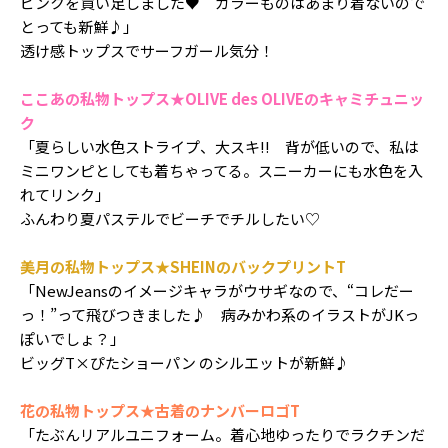
ピンクを買い足しました♥ カラーものはあまり着ないので
とっても新鮮♪」
透け感トップスでサーフガール気分！
ここあの私物トップス
★
OLIVE des OLIVEのキャミチュニッ
ク
「夏らしい水色ストライプ、大スキ!! 背が低いので、私は
ミニワンピとしても着ちゃってる。スニーカーにも水色を入
れてリンク」
ふんわり夏パステルでビーチでチルしたい♡
美月の私物トップス
★
SHEINのバックプリントT
「NewJeansのイメージキャラがウサギなので、“コレだー
っ！”って飛びつきました♪ 病みかわ系のイラストがJKっ
ぽいでしょ？」
ビッグT×ぴたショーパン のシルエットが新鮮♪
花の私物トップス
★
古着のナンバーロゴT
「たぶんリアルユニフォーム。着心地ゆったりでラクチンだ