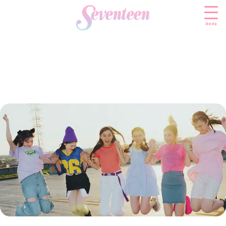
menu
すべての新着記事
FASHION
ファッションニュース
BEAUTY
モデル私服
ビューティニュース
SCHOOL
着回し
トレンドメイク
スクールニュース
ENTERTAINMENT
着痩せ
ベストコスメ
制服コーデ
エンタメニュース
LIFESTYLE
ヘアアレンジ・ヘアケア
学校ヘアメイク
なにわ男子
ライフスタイルニュース
スキンケア
JK TREND
勉強・受験・進路
K-POP
JKランキング・アワード
ボディケア
JKトレンドニュース