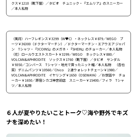
クス￥1210（靴下屋）／タビオ チュニック・『エムリア』のスニーカー
／本人私物
（美月）ハーフレギンス￥3299（W♥C）・ネックレス￥879／WEGO ブ
ーツ￥36300（ドクターマーチン）／ドクターマーチン・エアウエア ジャパ
ン Tシャツ・『3COINS』のメガネ・『SHEIN』のチョーカー／本人私物
（花）ロールウエストスカート￥3299／WEGO ネックレス￥880／
VOLCAN&APHRODITE ソックス￥1760（靴下屋）／タビオ サンダル
￥9350／コンバース Tシャツ・地元で買ったニット帽／本人私物 （杏也
菜）デニムパンツ￥10560／Chico ２連ウォレットチェーン￥1980／
VOLCAN&APHRODITE イヤリング￥1650（OSEWAYA）／お世話や チョ
ーカー￥1650／原宿シカゴ神宮前店 スニーカー￥15400／フィラ Tシャ
ツ／本人私物
６人が夏やりたいことトーク♡海や野外でキズ
ナを深めたい！