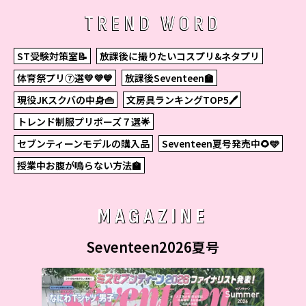
TREND WORD
ST受験対策室📝
放課後に撮りたいコスプリ&ネタプリ
体育祭プリ⑦選💛💜💙
放課後Seventeen🏫
現役JKスクバの中身👜
文房具ランキングTOP5🖊
トレンド制服プリポーズ７選🌟
セブンティーンモデルの購入品
Seventeen夏号発売中🌻🩵
授業中お腹が鳴らない方法🏫
MAGAZINE
Seventeen2026夏号