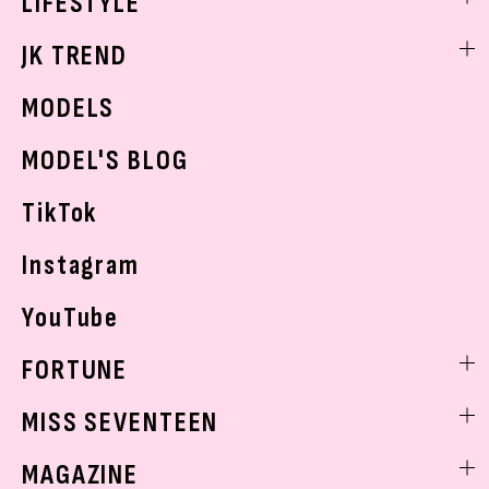
LIFESTYLE
学校ヘアメイク
スキンケア
なにわ男子
勉強・受験・進路
ライフスタイルニュース
JK TREND
ボディケア
K-POP
JKランキング・アワード
JKトレンドニュース
MODELS
モデルの購入品
おでかけ
MODEL'S BLOG
お悩み相談
TikTok
Instagram
YouTube
FORTUNE
ゲッターズ飯田
MISS SEVENTEEN
ミスセブンティーンニュース
MAGAZINE