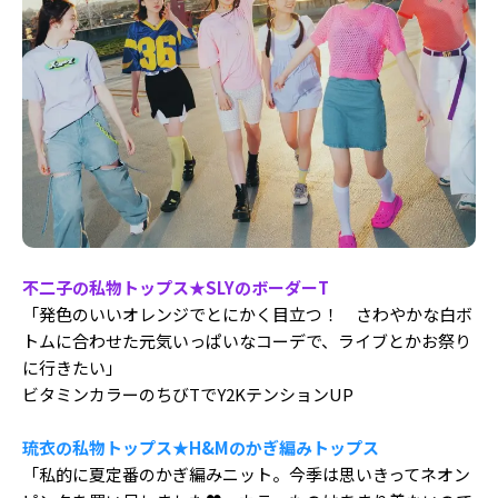
Follow us
ST member
新規会員登録・ログイン
不二子の私物トップス
★
SLYのボーダーT
「発色のいいオレンジでとにかく目立つ！ さわやかな白ボ
トムに合わせた元気いっぱいなコーデで、ライブとかお祭り
に行きたい」
ビタミンカラーのちびTでY2KテンションUP
琉衣の私物トップス
★
H&Mのかぎ編みトップス
「私的に夏定番のかぎ編みニット。今季は思いきってネオン