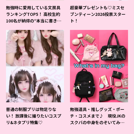
勉強時に愛用している文房具
超豪華プレゼントも♡ミスセ
ランキングTOP5！ 高校生約
ブンティーン2026投票スター
100名が納得の“本当に書きや
ト！
すいシャーペン”が1位に❤
普通の制服プリは物足りな
勉強道具・推しグッズ・ポー
い！ 放課後に撮りたいコスプ
チ・コスメまで♪ 現役JKの
リ&ネタプリ特集♡
スクバの中身をのぞいてみ
た！