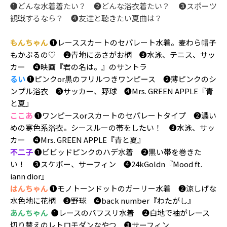
❶どんな水着着たい？ ❷どんな浴衣着たい？ ❸スポーツ
観戦するなら？ ❹友達と聴きたい夏曲は？
もんちゃん
❶レーススカートのセパレート水着。麦わら帽子
もかぶるの♡ ❷青地にあさがお柄 ❸水泳、テニス、サッ
カー ❹映画『君の名は。』のサントラ
るい
❶ピンクor黒のフリルつきワンピース ❷薄ピンクのシ
ンプル浴衣 ❸サッカー、野球 ❹Mrs. GREEN APPLE『青
と夏』
ここあ
❶ワンピースorスカートのセパレートタイプ ❷濃い
めの寒色系浴衣。シースルーの帯をしたい！ ❸水泳、サッ
カー ❹Mrs. GREEN APPLE『青と夏』
不二子
❶ビビッドピンクのハデ水着 ❷黒い帯を巻きた
い！ ❸スケボー、サーフィン ❹24kGoldn『Mood ft.
iann dior』
はんちゃん
❶モノトーンドットのガーリー水着 ❷涼しげな
水色地に花柄 ❸野球 ❹back number『わたがし』
あんちゃん
❶レースのパフスリ水着 ❷白地で袖がレース
切り替えのレトロモダンなやつ ❸サーフィン