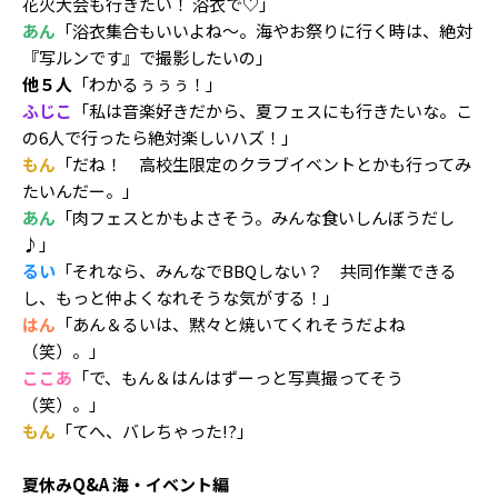
花火大会も行きたい！ 浴衣で♡」
あん
「浴衣集合もいいよね～。海やお祭りに行く時は、絶対
『写ルンです』で撮影したいの」
他５人
「わかるぅぅぅ！」
ふじこ
「私は音楽好きだから、夏フェスにも行きたいな。こ
の6人で行ったら絶対楽しいハズ！」
もん
「だね！ 高校生限定のクラブイベントとかも行ってみ
たいんだー。」
あん
「肉フェスとかもよさそう。みんな食いしんぼうだし
♪」
るい
「それなら、みんなでBBQしない？ 共同作業できる
し、もっと仲よくなれそうな気がする！」
はん
「あん＆るいは、黙々と焼いてくれそうだよね
（笑）。」
ここあ
「で、もん＆はんはずーっと写真撮ってそう
（笑）。」
もん
「てへ、バレちゃった!?」
夏休みQ&A 海・イベント編