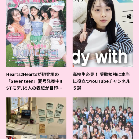
Hearts2Heartsが初登場の
高校生必見！ 受験勉強に本当
「Seventeen」夏号発売中!!
に役立つYouTubeチャンネル
STモデル5人の表紙が目印だ
５選
よ♪