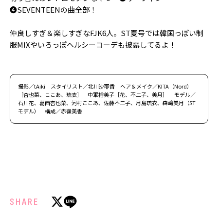
❹SEVENTEENの曲全部！
仲良しすぎ＆楽しすぎなFJK6人。ST夏号では韓国っぽい制
服MIXやいろっぽヘルシーコーデも披露してるよ！
撮影／tAiki スタイリスト／北川沙耶香 ヘア＆メイク／KITA（Nord）
［杏也菜、ここあ、琉衣］ 中軍裕美子［花、不二子、美月］ モデル／
石川花、葛西杏也菜、河村ここあ、佐藤不二子、月島琉衣、森﨑美月（ST
モデル） 構成／赤嶺美香
SHARE