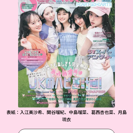
表紙：入江美沙希、関谷瑠紀、中島瑠菜、葛西杏也菜、月島
琉衣