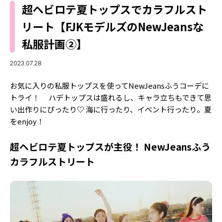
MODELS
超ヘビロテ夏トップスでカラフルスト
モデルの購入品
MODEL'S BLOG
リート【FJKモデルズのNewJeansな
おでかけ
お悩み相談
私服計画②】
TikTok
Instagram
2023.07.28
YouTube
お気に入りの私服トップスを使ってNewJeansふうコーデに
トライ！ ハデトップスは盛れるし、キャラ立ちもできて思
FORTUNE
い出作りにぴったり♡ 海に行ったり、イベント行ったり。夏
をenjoy！
ゲッターズ飯田
MISS SEVENTEEN
ミスセブンティーンニュース
超ヘビロテ夏トップスが主役！ NewJeansふう
MAGAZINE
カラフルストリート
バックナンバー
INFORMATION
Seventeen
について