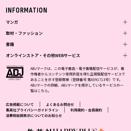
バックナンバー
INFORMATION
マンガ
取材・ファッション
少年マンガ
週刊少年ジャンプ
書籍
青年マンガ
ファッション・美容
ジャンプSQ
少年ジャンプ+
Seventeen
オンラインストア・その他WEBサービス
少女マンガ
芸能・情報・スポーツ
文芸・文庫・総合
Vジャンプ
ジャンプTOON
non-no
ジャンプTOON
Myojo
すばる
女性マンガ
学芸・ノンフィクション・新書
オンラインストア
最強ジャンプ
ABJマークは、この電子書店・電子書籍配信サービスが、著
ZEBRACK
BAILA
ZEBRACK
週プレNEWS
小説すばる
作権者からコンテンツ使用許諾を得た正規版配信サービスで
ジャンプTOON
1日5分で、明日は変わる よみタイ yomitai
OTO
少年ジャンプ+
ライトノベル・ノベライズ
その他WEBサービス
S-MANGA
MAQUIA
あることを示す登録商標（登録番号 第6091713号）です。
S-MANGA
週プレ グラジャパ!
集英社 文芸ステーション
ZEBRACK
集英社学芸部 - 学芸・ノンフィクション
SHUEISHA MANGA-ART HERITAGE
ジャンプTOON
ABJマークの詳細、ABJマークを掲示しているサービスの一
集英社オレンジ文庫
集英社アドナビ
集英社ジャンプリミックス
SPUR
キッズ
集英社コミック文庫
Sportiva
web 集英社文庫
覧は
こちら
。
S-MANGA
集英社ビジネス書
ジャンプキャラクターズストア
ZEBRACK
JUMP j-BOOKS
集英社エディターズ・ラボ
集英社コミック文庫
LEE
集英社みらい文庫
りぼん
パラスポ
青春と読書
集英社コミック文庫
集英社新書
HAPPY PLUS STORE
ジャンプルーキー！
ダッシュエックス文庫公式サイト
広告掲載について
よくあるお問合せ
週刊ヤングジャンプ
eclat
集英社の児童図書 S-KIDS.LAND
マーガレット
アジア人物史
マンガMee公式サイト
集英社新書プラス - 知の水先案内人
SHUEISHA VOX
集英社プライバシーガイドライン
利用規約・会員規約
S-MANGA
集英社Webマガジン コバルト
ヤングジャンプ定期購読デジタル
T JAPAN
消費税総額表示についてのお知らせ
別冊マーガレット
リマコミ
kotoba
LEEマルシェ
集英社ジャンプリミックス
シフォン文庫
ヤンジャン！
HAPPY PLUS ONE
マンガMee公式サイト
マンガMeets
e!集英社
SHOP Marisol
集英社コミック文庫