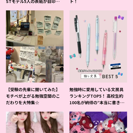
STモデル5人の表紙が目印だ
ト！
よ♪
【受験の先輩に聞いてみた】
勉強時に愛用している文房具
モチベが上がる勉強空間のこ
ランキングTOP5！ 高校生約
だわりを大特集☆
100名が納得の“本当に書きや
すいシャーペン”が1位に❤