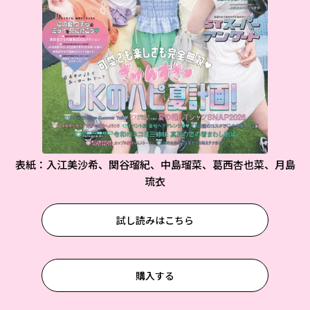
表紙：入江美沙希、関谷瑠紀、中島瑠菜、葛西杏也菜、月島
琉衣
試し読みはこちら
購入する