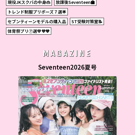
現役JKスクバの中身👜
放課後Seventeen🏫
トレンド制服プリポーズ７選🌟
セブンティーンモデルの購入品
ST受験対策室📝
体育祭プリ⑦選💛💜💙
MAGAZINE
Seventeen2026夏号