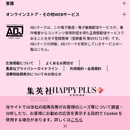
週刊少年ジャンプ
書籍
青年マンガ
ファッション・美容
ジャンプSQ
少年ジャンプ+
Seventeen
オンラインストア・その他WEBサービス
少女マンガ
芸能・情報・スポーツ
文芸・文庫・総合
Vジャンプ
ジャンプTOON
non-no
ジャンプTOON
Myojo
すばる
女性マンガ
学芸・ノンフィクション・新書
オンラインストア
最強ジャンプ
ABJマークは、この電子書店・電子書籍配信サービスが、著
ZEBRACK
BAILA
ZEBRACK
週プレNEWS
小説すばる
作権者からコンテンツ使用許諾を得た正規版配信サービスで
ジャンプTOON
1日5分で、明日は変わる よみタイ yomitai
OTO
少年ジャンプ+
ライトノベル・ノベライズ
その他WEBサービス
S-MANGA
MAQUIA
あることを示す登録商標（登録番号 第6091713号）です。
S-MANGA
週プレ グラジャパ!
集英社 文芸ステーション
ZEBRACK
集英社学芸部 - 学芸・ノンフィクション
SHUEISHA MANGA-ART HERITAGE
ジャンプTOON
ABJマークの詳細、ABJマークを掲示しているサービスの一
集英社オレンジ文庫
集英社アドナビ
集英社ジャンプリミックス
SPUR
キッズ
集英社コミック文庫
Sportiva
web 集英社文庫
覧は
こちら
。
S-MANGA
集英社ビジネス書
ジャンプキャラクターズストア
ZEBRACK
JUMP j-BOOKS
集英社エディターズ・ラボ
集英社コミック文庫
LEE
集英社みらい文庫
りぼん
パラスポ
青春と読書
集英社コミック文庫
集英社新書
HAPPY PLUS STORE
ジャンプルーキー！
ダッシュエックス文庫公式サイト
広告掲載について
よくあるお問合せ
週刊ヤングジャンプ
eclat
集英社の児童図書 S-KIDS.LAND
マーガレット
アジア人物史
マンガMee公式サイト
集英社新書プラス - 知の水先案内人
SHUEISHA VOX
集英社プライバシーガイドライン
利用規約・会員規約
S-MANGA
集英社Webマガジン コバルト
ヤングジャンプ定期購読デジタル
T JAPAN
消費税総額表示についてのお知らせ
別冊マーガレット
リマコミ
kotoba
LEEマルシェ
集英社ジャンプリミックス
シフォン文庫
ヤンジャン！
HAPPY PLUS ONE
マンガMee公式サイト
マンガMeets
e!集英社
SHOP Marisol
集英社コミック文庫
となりのヤングジャンプ
MEN'S NON-NO
リマコミ
Cookie
情報・知識＆オピニオン imidas
eclat premium
グランドジャンプ
UOMO
マンガMeets
Cocohana
mirabella
当サイトでは当社の提携先等がお客様のニーズ等について調査・
ウルトラジャンプ
集英社オンライン
© SHUEISHA Inc. All Right Reserved.
office YOU
mirabella homme
分析したり、お客様にお勧めの広告を表示する目的で Cookie を
使用する場合があります。詳しくは
こちら
zakka market