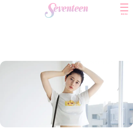
menu
すべての新着記事
FASHION
ファッションニュース
BEAUTY
モデル私服
ビューティニュース
SCHOOL
着回し
トレンドメイク
スクールニュース
ENTERTAINMENT
着痩せ
ベストコスメ
制服コーデ
エンタメニュース
LIFESTYLE
ヘアアレンジ・ヘアケア
学校ヘアメイク
なにわ男子
ライフスタイルニュース
スキンケア
JK TREND
勉強・受験・進路
K-POP
JKランキング・アワード
ボディケア
JKトレンドニュース