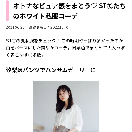
MODELS
オトナなピュア感をまとう♡ ST㋲たち
モデルの購入品
MODEL'S BLOG
のホワイト私服コーデ
おでかけ
お悩み相談
TikTok
2021.06.26
最終更新日：2022.10.16
Instagram
ST㋲の夏私服をチェック！ この時期やっぱり多かったのが
白をベースにした爽やかコーデ。同系色でまとめて大人っぽ
YouTube
く着こなす㋲多数。
FORTUNE
汐梨はパンツでハンサムガーリーに
ゲッターズ飯田
MISS SEVENTEEN
ミスセブンティーンニュース
MAGAZINE
バックナンバー
INFORMATION
Seventeen
について