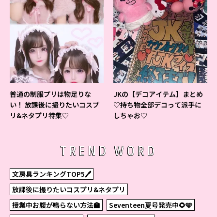
普通の制服プリは物足りな
JKの【デコアイテム】まとめ
い！ 放課後に撮りたいコスプ
♡持ち物全部デコって派手に
リ&ネタプリ特集♡
しちゃお♡
TREND WORD
文房具ランキングTOP5🖊
放課後に撮りたいコスプリ&ネタプリ
授業中お腹が鳴らない方法🏫
Seventeen夏号発売中🌻🩵