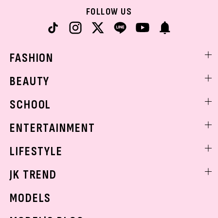
FOLLOW US
FASHION
ファッションニュース
BEAUTY
モデル私服
ビューティニュース
SCHOOL
着回し
トレンドメイク
着痩せ
スクールニュース
ENTERTAINMENT
ベストコスメ
制服コーデ
ヘアアレンジ・ヘアケア
エンタメニュース
LIFESTYLE
学校ヘアメイク
スキンケア
なにわ男子
勉強・受験・進路
ライフスタイルニュース
JK TREND
ボディケア
K-POP
JKランキング・アワード
JKトレンドニュース
MODELS
モデルの購入品
おでかけ