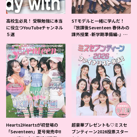
高校生必見！ 受験勉強に本当
STモデルと一緒に学んだ！
に役立つYouTubeチャンネル
『放課後Seventeen 春休みの
５選
課外授業 -新学期準備編-』イ
ベントの様子をレポ♡
Hearts2Heartsが初登場の
超豪華プレゼントも♡ミスセ
「Seventeen」夏号発売中!!
ブンティーン2026投票スター