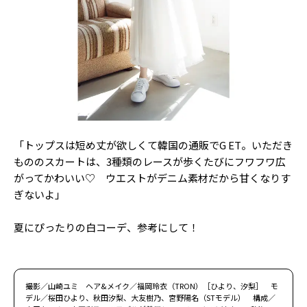
「トップスは短め丈が欲しくて韓国の通販でG ET。いただき
もののスカートは、3種類のレースが歩くたびにフワフワ広
がってかわいい♡ ウエストがデニム素材だから甘くなりす
ぎないよ」
夏にぴったりの白コーデ、参考にして！
撮影／山崎ユミ ヘア&メイク／福岡玲衣（TRON）［ひより、汐梨］ モ
デル／桜田ひより、秋田汐梨、大友樹乃、宮野陽名（STモデル） 構成／