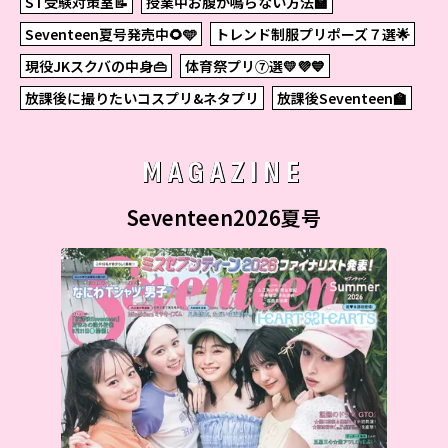
ST受験対策室📝
授業中お腹が鳴らない方法🏫
Seventeen夏号発売中🌻🩵
トレンド制服プリポーズ７選🌟
現役JKスクバの中身👜
体育祭プリ⑦選💛💜💙
放課後に撮りたいコスプリ&ネタプリ
放課後Seventeen🏫
MAGAZINE
Seventeen2026夏号