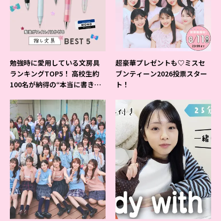
勉強時に愛用している文房具
超豪華プレゼントも♡ミスセ
ランキングTOP5！ 高校生約
ブンティーン2026投票スター
100名が納得の“本当に書きや
ト！
すいシャーペン”が1位に❤