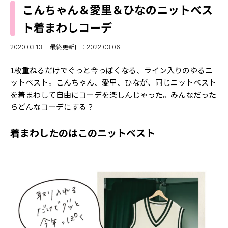
MODELS
こんちゃん＆愛里＆ひなのニットベス
モデルの購入品
MODEL'S BLOG
ト着まわしコーデ
おでかけ
お悩み相談
TikTok
2020.03.13
最終更新日：2022.03.06
Instagram
1枚重ねるだけでぐっと今っぽくなる、ライン入りのゆるニ
ットベスト。こんちゃん、愛里、ひなが、同じニットベスト
YouTube
を着まわして自由にコーデを楽しんじゃった。みんなだった
らどんなコーデにする？
FORTUNE
ゲッターズ飯田
MISS SEVENTEEN
着まわしたのはこのニットベスト
ミスセブンティーンニュース
MAGAZINE
バックナンバー
INFORMATION
Seventeen
について