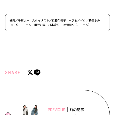
撮影／千葉太一 スタイリスト／近藤久美子 ヘア＆メイク／菅長ふみ
（Lila） モデル／紺野彩夏、杉本愛里、宮野陽名（STモデル）
SHARE
前の記事
PREVIOUS