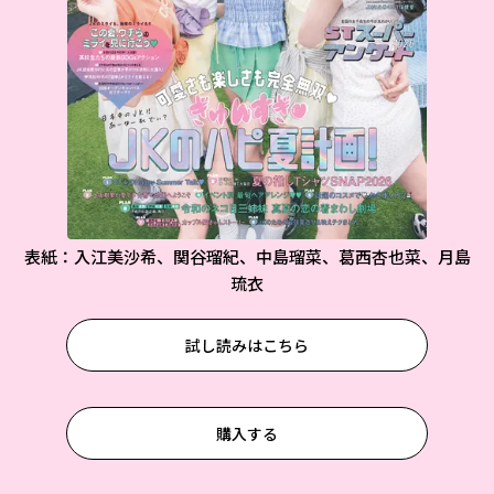
表紙：入江美沙希、関谷瑠紀、中島瑠菜、葛西杏也菜、月島
琉衣
試し読みはこちら
購入する