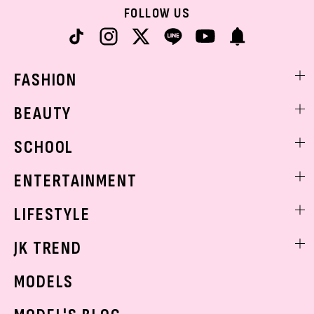
FOLLOW US
FASHION
ファッションニュース
BEAUTY
モデル私服
ビューティニュース
SCHOOL
着回し
トレンドメイク
着痩せ
スクールニュース
ENTERTAINMENT
ベストコスメ
制服コーデ
ヘアアレンジ・ヘアケア
エンタメニュース
LIFESTYLE
学校ヘアメイク
スキンケア
なにわ男子
勉強・受験・進路
ライフスタイルニュース
JK TREND
ボディケア
K-POP
JKランキング・アワード
JKトレンドニュース
MODELS
モデルの購入品
おでかけ