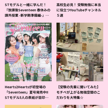
STモデルと一緒に学んだ！
高校生必見！ 受験勉強に本当
『放課後Seventeen 春休みの
に役立つYouTubeチャンネル
課外授業 -新学期準備編-』イ
５選
ベントの様子をレポ♡
Hearts2Heartsが初登場の
【受験の先輩に聞いてみた】
「Seventeen」夏号発売中!!
モチベが上がる勉強空間のこ
STモデル5人の表紙が目印だ
だわりを大特集☆
よ♪