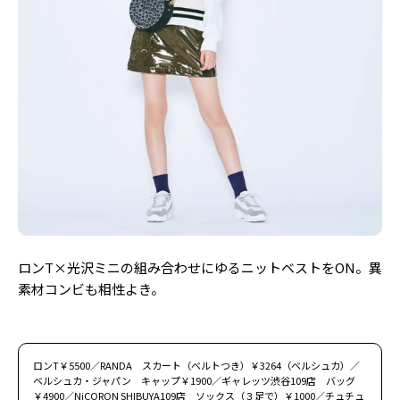
ロンT×光沢ミニの組み合わせにゆるニットベストをON。異
素材コンビも相性よき。
ロンT￥5500／RANDA スカート（ベルトつき）￥3264（ベルシュカ）／
ベルシュカ・ジャパン キャップ￥1900／ギャレッツ渋谷109店 バッグ
￥4900／NiCORON SHIBUYA109店 ソックス（３足で）￥1000／チュチュ