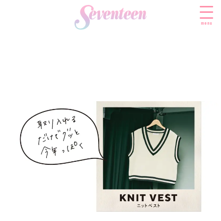
menu
すべての新着記事
FASHION
ファッションニュース
BEAUTY
モデル私服
ビューティニュース
SCHOOL
着回し
トレンドメイク
スクールニュース
ENTERTAINMENT
着痩せ
ベストコスメ
制服コーデ
エンタメニュース
LIFESTYLE
ヘアアレンジ・ヘアケア
学校ヘアメイク
なにわ男子
ライフスタイルニュース
スキンケア
JK TREND
勉強・受験・進路
K-POP
JKランキング・アワード
ボディケア
JKトレンドニュース