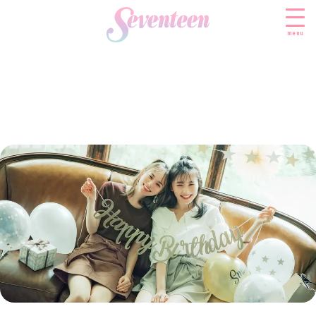
menu
すべての新着記事
FASHION
ファッションニュース
BEAUTY
モデル私服
ビューティニュース
SCHOOL
着回し
トレンドメイク
スクールニュース
ENTERTAINMENT
着痩せ
ベストコスメ
制服コーデ
エンタメニュース
LIFESTYLE
ヘアアレンジ・ヘアケア
学校ヘアメイク
なにわ男子
ライフスタイルニュース
スキンケア
JK TREND
勉強・受験・進路
K-POP
JKランキング・アワード
ボディケア
JKトレンドニュース