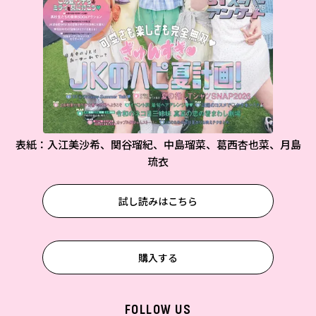
表紙：入江美沙希、関谷瑠紀、中島瑠菜、葛西杏也菜、月島
琉衣
試し読みはこちら
購入する
FOLLOW US