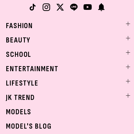
FASHION
ファッションニュース
BEAUTY
モデル私服
ビューティニュース
SCHOOL
着回し
トレンドメイク
着痩せ
スクールニュース
ENTERTAINMENT
ベストコスメ
制服コーデ
ヘアアレンジ・ヘアケア
エンタメニュース
LIFESTYLE
学校ヘアメイク
スキンケア
なにわ男子
勉強・受験・進路
ライフスタイルニュース
JK TREND
ボディケア
K-POP
JKランキング・アワード
JKトレンドニュース
MODELS
モデルの購入品
おでかけ
MODEL'S BLOG
お悩み相談