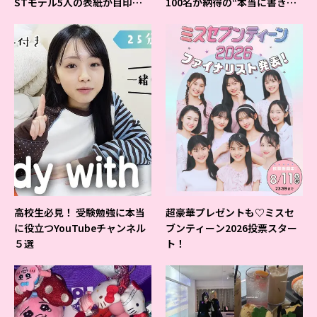
STモデル5人の表紙が目印だ
100名が納得の“本当に書きや
よ♪
すいシャーペン”が1位に❤
高校生必見！ 受験勉強に本当
超豪華プレゼントも♡ミスセ
に役立つYouTubeチャンネル
ブンティーン2026投票スター
５選
ト！