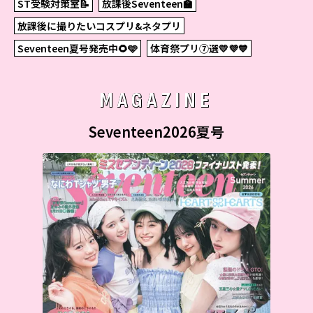
ST受験対策室📝
放課後Seventeen🏫
放課後に撮りたいコスプリ&ネタプリ
Seventeen夏号発売中🌻🩵
体育祭プリ⑦選💛💜💙
MAGAZINE
Seventeen2026夏号