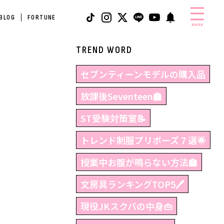
 BLOG
FORTUNE
menu
TREND WORD
セブンティーンモデルの購入品
放課後Seventeen🏫
ST受験対策室📝
トレンド制服プリポーズ７選🌟
授業中お腹が鳴らない方法🏫
文房具ランキングTOP5🖊
現役JKスクバの中身👜