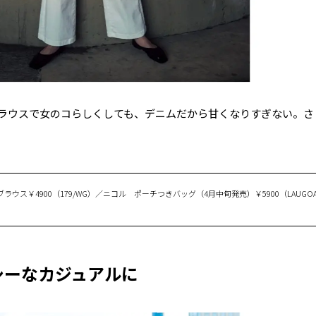
ラウスで女のコらしくしても、デニムだから甘くなりすぎない。さ
 ブラウス￥4900（179/WG）／ニコル ポーチつきバッグ（4月中旬発売）￥5900（LAUG
シーなカジュアルに