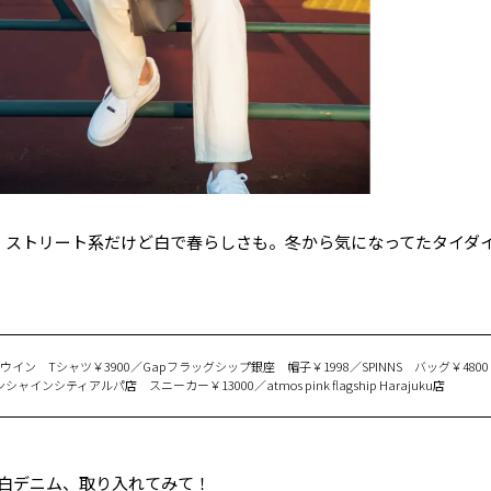
 ストリート系だけど白で春らしさも。冬から気になってたタイダ
ドウイン Tシャツ￥3900／Gapフラッグシップ銀座 帽子￥1998／SPINNS バッグ￥4800
シティアルパ店 スニーカー￥13000／atmos pink flagship Harajuku店
白デニム、取り入れてみて！