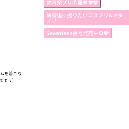
体育祭プリ⑦選💛💜💙
放課後に撮りたいコスプリ&ネタ
プリ
Seventeen夏号発売中🌻🩵
ニムを着こな
まゆう）