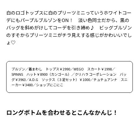
白のロゴトップスに白のプリーツミニっていうホワイトコー
デにもパープルブルゾンをON！ 淡い色同士だから、黒の
バッグを斜めがけしてコーデを引き締め♪ ビッグブルゾン
のすそからプリーツミニがチラ見えする感じがかわいいでし
ょ♡
ブルゾン／着まわし トップス￥2990／WEGO スカート￥1998／
SPINNS ハット￥8900（カンゴール）／クリハラ コーポレーション バッ
グ￥3963／A.D.G ソックス（３足セット）￥1000／チュチュアンナ スニ
ーカー￥3480／ショップにこにこ
ロングボトムを合わせるとこんなかんじ！