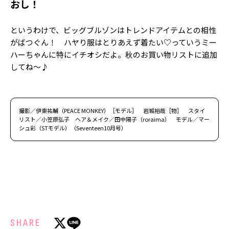
おし！
というわけで、ビッグブルゾンはトレンドアイテムとの相性
がばつぐん！ ハヤり服はとりあえず着たい♡っていうミー
ハーちゃんに特にイチオシだよ。秋のお買い物リストに追加
してね～♪
撮影／伊東祐輔（PEACE MONKEY）［モデル］ 岩城裕哉［物］ スタイ
リスト／小笠原弘子 ヘア＆メイク／田中陽子（roraima） モデル／マー
シュ彩（STモデル）（Seventeen10月号）
SHARE