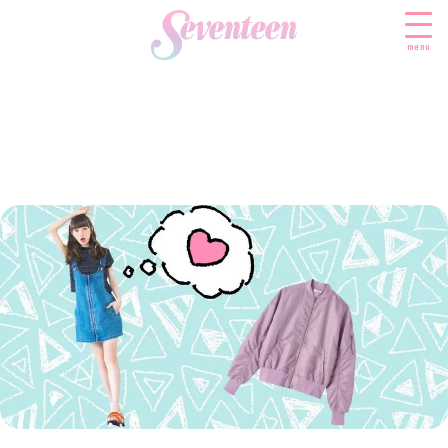
menu
すべての新着記事
FASHION
ファッションニュース
BEAUTY
モデル私服
ビューティニュース
SCHOOL
着回し
トレンドメイク
スクールニュース
ENTERTAINMENT
着痩せ
ベストコスメ
制服コーデ
エンタメニュース
LIFESTYLE
ヘアアレンジ・ヘアケア
学校ヘアメイク
なにわ男子
ライフスタイルニュース
スキンケア
JK TREND
勉強・受験・進路
K-POP
JKランキング・アワード
ボディケア
JKトレンドニュース