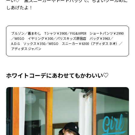
ーい♡ 黒スニーカーやトートバッグで、ちょいクールめに
しあげたよ！
ブルゾン／着まわし Tシャツ￥3900／FIG&VIPER ショートパンツ￥2990
／WEGO イヤリング￥300／パリスキッズ原宿店 バッグ￥3963／
A.D.G ソックス￥350／WEGO スニーカー￥6300（アディダス ネオ）／
アディダス ジャパン
ホワイトコーデにあわせてもかわいい♡