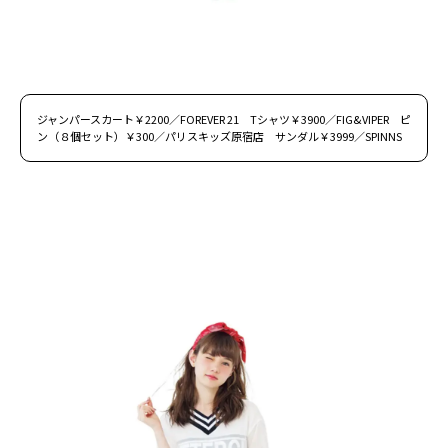
ジャンパースカート￥2200／FOREVER 21 Tシャツ￥3900／FIG&VIPER ピ
ン（８個セット）￥300／パリスキッズ原宿店 サンダル￥3999／SPINNS