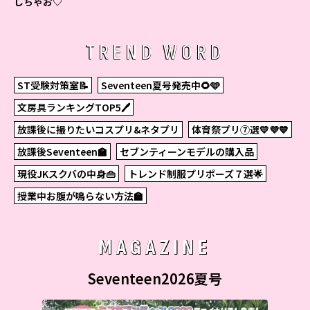
しちゃお♡
TREND WORD
ST受験対策室📝
Seventeen夏号発売中🌻🩵
文房具ランキングTOP5🖊
放課後に撮りたいコスプリ&ネタプリ
体育祭プリ⑦選💛💜💙
放課後Seventeen🏫
セブンティーンモデルの購入品
現役JKスクバの中身👜
トレンド制服プリポーズ７選🌟
授業中お腹が鳴らない方法🏫
MAGAZINE
Seventeen2026夏号