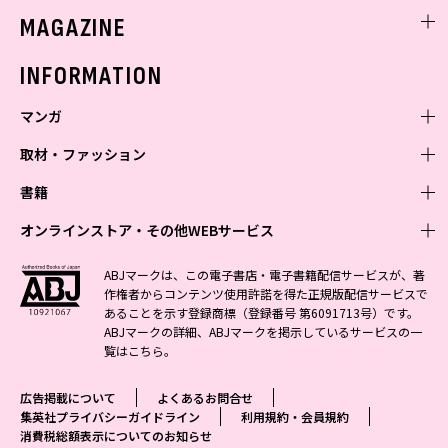
ミスセブンティーンニュース
MAGAZINE
バックナンバー
INFORMATION
マンガ
取材・ファッション
少年マンガ
週刊少年ジャンプ
書籍
青年マンガ
ファッション・美容
ジャンプSQ
少年ジャンプ+
Seventeen
オンラインストア・その他WEBサービス
少女マンガ
芸能・情報・スポーツ
文芸・文庫・総合
Vジャンプ
ジャンプTOON
non-no
ジャンプTOON
Myojo
すばる
女性マンガ
学芸・ノンフィクション・新書
オンラインストア
最強ジャンプ
ABJマークは、この電子書店・電子書籍配信サービスが、著
ZEBRACK
BAILA
ZEBRACK
週プレNEWS
小説すばる
作権者からコンテンツ使用許諾を得た正規版配信サービスで
ジャンプTOON
1日5分で、明日は変わる よみタイ yomitai
OTO
少年ジャンプ+
ライトノベル・ノベライズ
その他WEBサービス
S-MANGA
MAQUIA
あることを示す登録商標（登録番号 第6091713号）です。
S-MANGA
週プレ グラジャパ!
集英社 文芸ステーション
ZEBRACK
集英社学芸部 - 学芸・ノンフィクション
SHUEISHA MANGA-ART HERITAGE
ジャンプTOON
ABJマークの詳細、ABJマークを掲示しているサービスの一
集英社オレンジ文庫
集英社アドナビ
集英社ジャンプリミックス
SPUR
キッズ
集英社コミック文庫
Sportiva
web 集英社文庫
覧は
こちら
。
S-MANGA
集英社ビジネス書
ジャンプキャラクターズストア
ZEBRACK
JUMP j-BOOKS
集英社エディターズ・ラボ
集英社コミック文庫
LEE
集英社みらい文庫
りぼん
パラスポ
青春と読書
集英社コミック文庫
集英社新書
HAPPY PLUS STORE
ジャンプルーキー！
ダッシュエックス文庫公式サイト
広告掲載について
よくあるお問合せ
週刊ヤングジャンプ
eclat
集英社の児童図書 S-KIDS.LAND
マーガレット
アジア人物史
マンガMee公式サイト
集英社新書プラス - 知の水先案内人
SHUEISHA VOX
集英社プライバシーガイドライン
利用規約・会員規約
S-MANGA
集英社Webマガジン コバルト
ヤングジャンプ定期購読デジタル
T JAPAN
消費税総額表示についてのお知らせ
別冊マーガレット
リマコミ
kotoba
LEEマルシェ