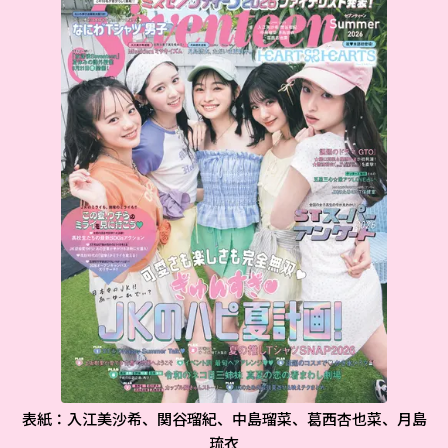
表紙：入江美沙希、関谷瑠紀、中島瑠菜、葛西杏也菜、月島
琉衣