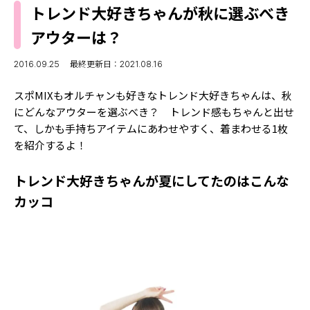
MODELS
トレンド大好きちゃんが秋に選ぶべき
モデルの購入品
MODEL'S BLOG
アウターは？
おでかけ
お悩み相談
TikTok
2016.09.25
最終更新日：2021.08.16
Instagram
スポMIXもオルチャンも好きなトレンド大好きちゃんは、秋
にどんなアウターを選ぶべき？ トレンド感もちゃんと出せ
YouTube
て、しかも手持ちアイテムにあわせやすく、着まわせる1枚
を紹介するよ！
FORTUNE
ゲッターズ飯田
MISS SEVENTEEN
トレンド大好きちゃんが夏にしてたのはこんな
カッコ
ミスセブンティーンニュース
MAGAZINE
バックナンバー
INFORMATION
Seventeen
について