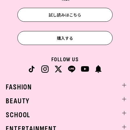
試し読みはこちら
購入する
FOLLOW US
FASHION
ファッションニュース
BEAUTY
モデル私服
ビューティニュース
SCHOOL
着回し
トレンドメイク
着痩せ
スクールニュース
ENTERTAINMENT
ベストコスメ