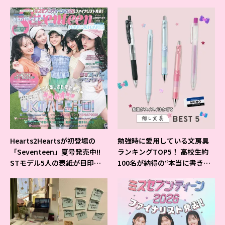
Hearts2Heartsが初登場の
勉強時に愛用している文房具
「Seventeen」夏号発売中!!
ランキングTOP5！ 高校生約
STモデル5人の表紙が目印だ
100名が納得の“本当に書きや
よ♪
すいシャーペン”が1位に❤