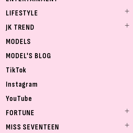
制服コーデ
ヘアアレンジ・ヘアケア
エンタメニュース
LIFESTYLE
学校ヘアメイク
スキンケア
なにわ男子
勉強・受験・進路
ライフスタイルニュース
JK TREND
ボディケア
K-POP
JKランキング・アワード
JKトレンドニュース
MODELS
モデルの購入品
おでかけ
MODEL'S BLOG
お悩み相談
TikTok
Instagram
YouTube
FORTUNE
ゲッターズ飯田
MISS SEVENTEEN