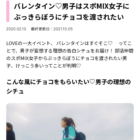
MODELS
バレンタイン♡男子はスポMIX女子に
モデルの購入品
MODEL'S BLOG
ぶっきらぼうにチョコを渡されたい
おでかけ
お悩み相談
TikTok
2020.02.10
最終更新日：2021.10.05
Instagram
LOVEの一大イベント、 バレンタインはすぐそこ♡ ってこ
とで、男子が妄想する理想の告白シチュをお届け！ 部活仲間
YouTube
のスポMIX女子からぶっきらぼうにチョコを渡されたい男
子、けっこう多いってことが判明♡
FORTUNE
ゲッターズ飯田
MISS SEVENTEEN
こんな風にチョコをもらいたい♡男子の理想の
シチュ
ミスセブンティーンニュース
MAGAZINE
バックナンバー
INFORMATION
Seventeen
について