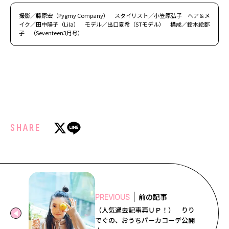
撮影／藤原宏（Pygmy Company） スタイリスト／小笠原弘子 ヘア＆メ
イク／田中陽子（Lila） モデル／出口夏希（STモデル） 構成／鈴木絵都
子 （Seventeen3月号）
SHARE
前の記事
PREVIOUS
（人気過去記事再ＵＰ！） りり
でぐの、おうちパーカコーデ公開