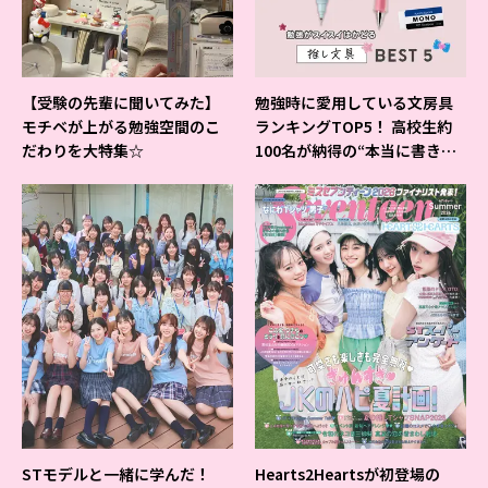
【受験の先輩に聞いてみた】
勉強時に愛用している文房具
モチベが上がる勉強空間のこ
ランキングTOP5！ 高校生約
だわりを大特集☆
100名が納得の“本当に書きや
すいシャーペン”が1位に❤
STモデルと一緒に学んだ！
Hearts2Heartsが初登場の