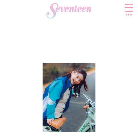
menu
すべての新着記事
FASHION
ファッションニュース
BEAUTY
モデル私服
ビューティニュース
SCHOOL
着回し
トレンドメイク
スクールニュース
ENTERTAINMENT
着痩せ
ベストコスメ
制服コーデ
エンタメニュース
LIFESTYLE
ヘアアレンジ・ヘアケア
学校ヘアメイク
なにわ男子
ライフスタイルニュース
スキンケア
JK TREND
勉強・受験・進路
K-POP
JKランキング・アワード
ボディケア
JKトレンドニュース