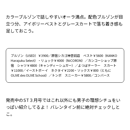
カラーブルゾンで話しやすいオーラ満点。配色ブルゾンが目
立つ分、アイボリーベストとグレースカートで落ち着き感も
足しておこう。
ブルゾン（USED）￥3900／原宿シカゴ神宮前店 ベスト￥5600（KANKO
Harajuku Select）・リュック￥4000（NiCORON）／カンコーショップ原
宿 シャツ￥4800（キャンディーシュガー）／よつばテーラー スカート
￥11000／イーストボーイ ネクタイ￥2200・ソックス￥800（ともに
OLIVE des OLIVE School）／トンボ スニーカー￥5800／コンバース
発売中のST３月号ではこれ以外にも男子の理想シチュをい
っぱい紹介してるよ！ バレンタイン前に絶対チェックしと
こ。