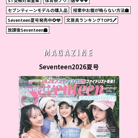
ST受験対策室📝
体育祭プリ⑦選💛💜💙
セブンティーンモデルの購入品
授業中お腹が鳴らない方法🏫
Seventeen夏号発売中🌻🩵
文房具ランキングTOP5🖊
放課後Seventeen🏫
MAGAZINE
Seventeen2026夏号