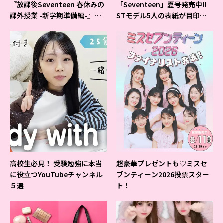
『放課後Seventeen 春休みの
「Seventeen」夏号発売中!!
課外授業 -新学期準備編-』イ
STモデル5人の表紙が目印だ
ベントの様子をレポ♡
よ♪
高校生必見！ 受験勉強に本当
超豪華プレゼントも♡ミスセ
に役立つYouTubeチャンネル
ブンティーン2026投票スター
５選
ト！