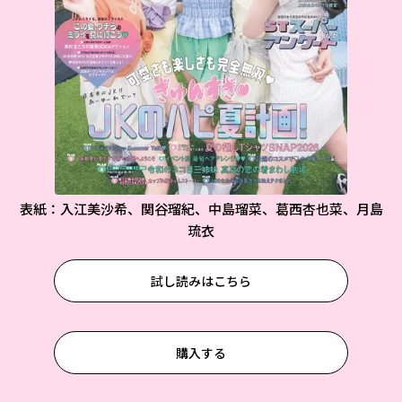
表紙：入江美沙希、関谷瑠紀、中島瑠菜、葛西杏也菜、月島
琉衣
試し読みはこちら
購入する