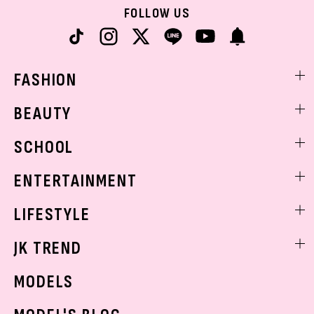
FOLLOW US
FASHION
ファッションニュース
BEAUTY
モデル私服
ビューティニュース
SCHOOL
着回し
トレンドメイク
着痩せ
スクールニュース
ENTERTAINMENT
ベストコスメ
制服コーデ
ヘアアレンジ・ヘアケア
エンタメニュース
LIFESTYLE
学校ヘアメイク
スキンケア
なにわ男子
勉強・受験・進路
ライフスタイルニュース
JK TREND
ボディケア
K-POP
JKランキング・アワード
JKトレンドニュース
MODELS
モデルの購入品
おでかけ