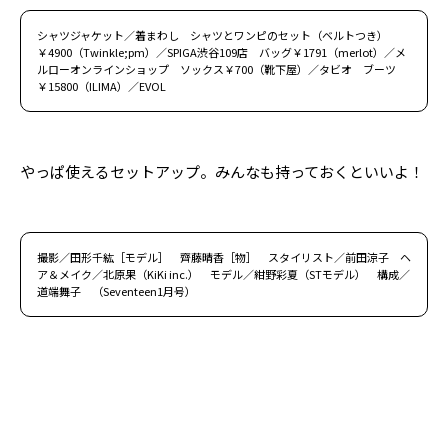
シャツジャケット／着まわし シャツとワンピのセット（ベルトつき）
￥4900（Twinkle;pm）／SPIGA渋谷109店 バッグ￥1791（merlot）／メ
ルローオンラインショップ ソックス￥700（靴下屋）／タビオ ブーツ
￥15800（ILIMA）／EVOL
やっぱ使えるセットアップ。みんなも持っておくといいよ！
撮影／田形千紘［モデル］ 齊藤晴香［物］ スタイリスト／前田涼子 ヘ
ア＆メイク／北原果（KiKi inc.） モデル／紺野彩夏（STモデル） 構成／
道端舞子 （Seventeen1月号）