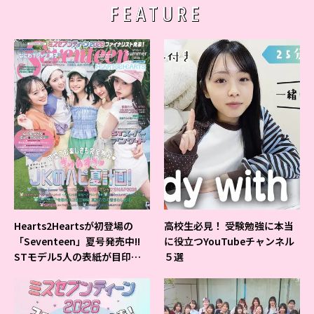
FEATURE
Hearts2Heartsが初登場の
高校生必見！ 受験勉強に本当
「Seventeen」夏号発売中!!
に役立つYouTubeチャンネル
STモデル5人の表紙が目印だ
５選
よ♪