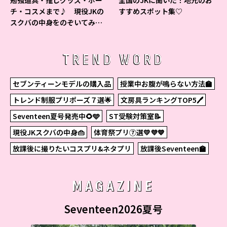
チ・コスメまで♪ 現役JKの
すすめスポット集♡
スクバの中身をのぞいてみ
た！
TREND WORD
セブンティーンモデルの購入品
授業中お腹が鳴らない方法🏫
トレンド制服プリポーズ７選🌟
文房具ランキングTOP5🖊
Seventeen夏号発売中🌻🩵
ST受験対策室📝
現役JKスクバの中身👜
体育祭プリ⑦選💛💜💙
放課後に撮りたいコスプリ&ネタプリ
放課後Seventeen🏫
MAGAZINE
Seventeen2026夏号