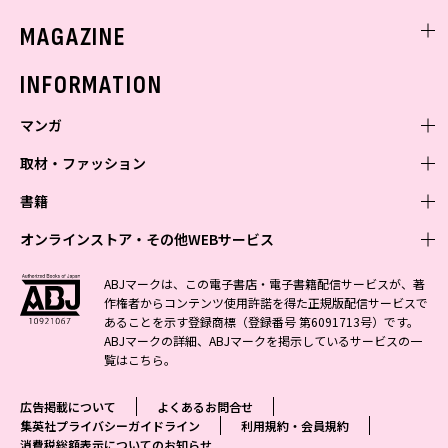
ミスセブンティーンニュース
MAGAZINE
バックナンバー
INFORMATION
マンガ
取材・ファッション
少年マンガ
週刊少年ジャンプ
書籍
青年マンガ
ファッション・美容
ジャンプSQ
少年ジャンプ+
Seventeen
オンラインストア・その他WEBサービス
少女マンガ
芸能・情報・スポーツ
文芸・文庫・総合
Vジャンプ
ジャンプTOON
non-no
ジャンプTOON
Myojo
すばる
女性マンガ
学芸・ノンフィクション・新書
オンラインストア
最強ジャンプ
ABJマークは、この電子書店・電子書籍配信サービスが、著
ZEBRACK
BAILA
ZEBRACK
週プレNEWS
小説すばる
作権者からコンテンツ使用許諾を得た正規版配信サービスで
ジャンプTOON
1日5分で、明日は変わる よみタイ yomitai
OTO
少年ジャンプ+
ライトノベル・ノベライズ
その他WEBサービス
S-MANGA
MAQUIA
あることを示す登録商標（登録番号 第6091713号）です。
S-MANGA
週プレ グラジャパ!
集英社 文芸ステーション
ZEBRACK
集英社学芸部 - 学芸・ノンフィクション
SHUEISHA MANGA-ART HERITAGE
ジャンプTOON
ABJマークの詳細、ABJマークを掲示しているサービスの一
集英社オレンジ文庫
集英社アドナビ
集英社ジャンプリミックス
SPUR
キッズ
集英社コミック文庫
Sportiva
web 集英社文庫
覧は
こちら
。
S-MANGA
集英社ビジネス書
ジャンプキャラクターズストア
ZEBRACK
JUMP j-BOOKS
集英社エディターズ・ラボ
集英社コミック文庫
LEE
集英社みらい文庫
りぼん
パラスポ
青春と読書
集英社コミック文庫
集英社新書
HAPPY PLUS STORE
ジャンプルーキー！
ダッシュエックス文庫公式サイト
広告掲載について
よくあるお問合せ
週刊ヤングジャンプ
eclat
集英社の児童図書 S-KIDS.LAND
マーガレット
アジア人物史
マンガMee公式サイト
集英社新書プラス - 知の水先案内人
SHUEISHA VOX
集英社プライバシーガイドライン
利用規約・会員規約
S-MANGA
集英社Webマガジン コバルト
ヤングジャンプ定期購読デジタル
T JAPAN
消費税総額表示についてのお知らせ
別冊マーガレット