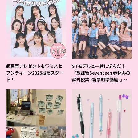
超豪華プレゼントも♡ミスセ
STモデルと一緒に学んだ！
ブンティーン2026投票スター
『放課後Seventeen 春休みの
ト！
課外授業 -新学期準備編-』イ
ベントの様子をレポ♡