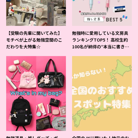
【受験の先輩に聞いてみた】
勉強時に愛用している文房具
モチベが上がる勉強空間のこ
ランキングTOP5！ 高校生約
だわりを大特集☆
100名が納得の“本当に書きや
すいシャーペン”が1位に❤
勉強道具・推しグッズ・ポー
全国のJKに聞いた！地元のお