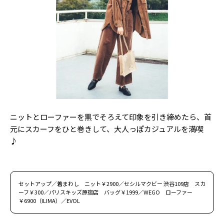
ニットとローファーを黒でそろえて印象を引き締めたら、首
元にスカーフをひと巻きして、大人っぽカジュアルを満喫
♪
セットアップ／着まわし ニット￥2900／セシルマクビー 渋谷109店 スカ
ーフ￥300／パリスキッズ原宿店 バッグ￥1999／WEGO ローファー
￥6900（ILIMA）／EVOL