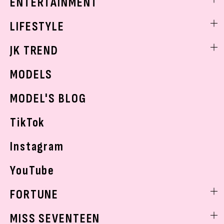
ENTERTAINMENT
ベストコスメ
制服コーデ
ヘアアレンジ・ヘアケア
エンタメニュース
LIFESTYLE
学校ヘアメイク
スキンケア
なにわ男子
勉強・受験・進路
ライフスタイルニュース
JK TREND
ボディケア
K-POP
JKランキング・アワード
JKトレンドニュース
MODELS
モデルの購入品
おでかけ
MODEL'S BLOG
お悩み相談
TikTok
Instagram
YouTube
FORTUNE
ゲッターズ飯田
MISS SEVENTEEN