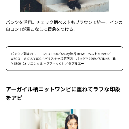
パンツを活用。チェック柄ベストもブラウンで統一。インの
白ロンTが着こなしに緩急をつける。
パンツ／着まわし ロンT￥1900／SpRay渋谷109店 ベスト￥2999／
WEGO メガネ￥800／パリスキッズ原宿店 バッグ￥2999／SPINNS 靴
￥6500（オリエンタルトラフィック）／ダブルエー
アーガイル柄ニットワンピに重ねてラフな印象
をアピ