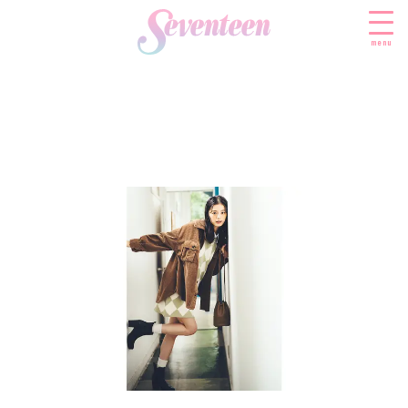
menu
すべての新着記事
FASHION
ファッションニュース
BEAUTY
モデル私服
ビューティニュース
SCHOOL
着回し
トレンドメイク
スクールニュース
ENTERTAINMENT
着痩せ
ベストコスメ
制服コーデ
エンタメニュース
LIFESTYLE
ヘアアレンジ・ヘアケア
学校ヘアメイク
なにわ男子
ライフスタイルニュース
スキンケア
JK TREND
勉強・受験・進路
K-POP
JKランキング・アワード
ボディケア
JKトレンドニュース