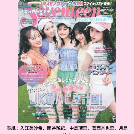
表紙：入江美沙希、関谷瑠紀、中島瑠菜、葛西杏也菜、月島