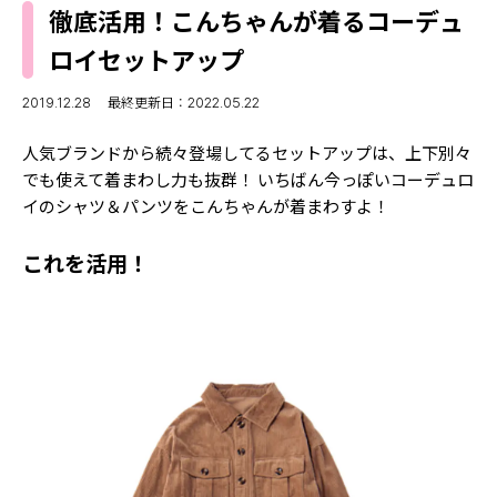
MODELS
徹底活用！こんちゃんが着るコーデュ
モデルの購入品
MODEL'S BLOG
ロイセットアップ
おでかけ
お悩み相談
TikTok
2019.12.28
最終更新日：2022.05.22
Instagram
人気ブランドから続々登場してるセットアップは、上下別々
でも使えて着まわし力も抜群！ いちばん今っぽいコーデュロ
YouTube
イのシャツ＆パンツをこんちゃんが着まわすよ！
FORTUNE
これを活用！
ゲッターズ飯田
MISS SEVENTEEN
ミスセブンティーンニュース
MAGAZINE
バックナンバー
INFORMATION
Seventeen
について