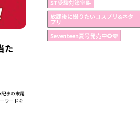
ST受験対策室📝
放課後に撮りたいコスプリ&ネタ
プリ
Seventeen夏号発売中🌻🩵
当た
の記事の末尾
ーワードを