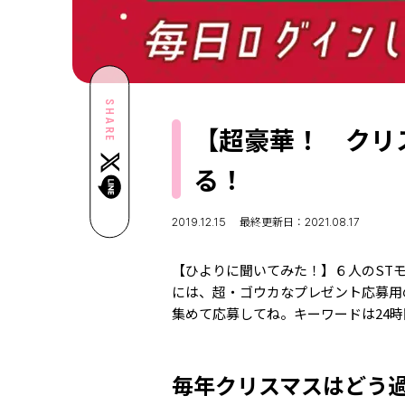
SHARE
【超豪華！ クリ
る！
2019.12.15
最終更新日：2021.08.17
【ひよりに聞いてみた！】６人のST
には、超・ゴウカなプレゼント応募用
集めて応募してね。キーワードは24
毎年クリスマスはどう