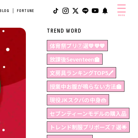
 BLOG
FORTUNE
menu
TREND WORD
体育祭プリ⑦選💛💜💙
放課後Seventeen🏫
文房具ランキングTOP5🖊
授業中お腹が鳴らない方法🏫
現役JKスクバの中身👜
セブンティーンモデルの購入品
トレンド制服プリポーズ７選🌟