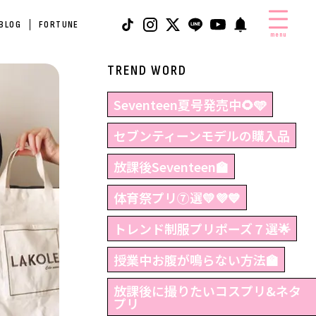
 BLOG
FORTUNE
menu
TREND WORD
Seventeen夏号発売中🌻🩵
セブンティーンモデルの購入品
放課後Seventeen🏫
体育祭プリ⑦選💛💜💙
トレンド制服プリポーズ７選🌟
授業中お腹が鳴らない方法🏫
放課後に撮りたいコスプリ&ネタ
プリ