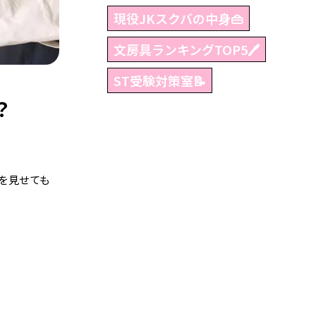
現役JKスクバの中身👜
文房具ランキングTOP5🖊
ST受験対策室📝
？
を見せても