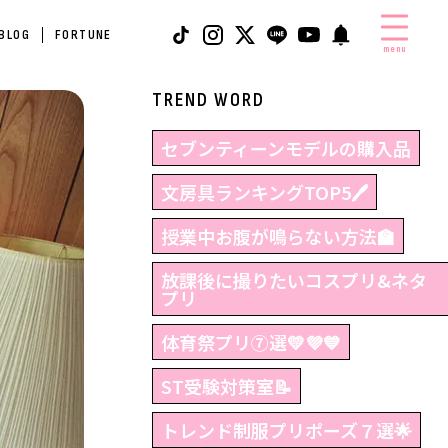
 BLOG
FORTUNE
menu
TREND WORD
セブンティーンモデルの購入品
文房具ランキングTOP5🖊
授業中お腹が鳴らない方法🏫
放課後に撮りたいコスプリ&ネタ
プリ
体育祭プリ⑦選💛💜💙
ST受験対策室📝
トレンド制服プリポーズ７選🌟