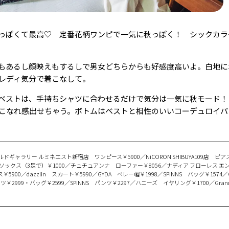
っぽくて最高♡ 定番花柄ワンピで一気に秋っぽく！ シックカラ
もあるし顔映えもするしで男女どちらからも好感度高いよ。白地に
レディ気分で着こなして。
ベストは、手持ちシャツに合わせるだけで気分は一気に秋モード！
こなれ感出せちゃう。ボトムはベストと相性のいいコーデュロイパ
ギャラリー ルミネエスト新宿店 ワンピース￥5900／NiCORON SHIBUYA109店 ピア
 ソックス（3足で）￥1000／チュチュアンナ ローファー￥8056／ナディア フローレス エン
00／dazzlin スカート￥5990／GYDA ベレー帽￥1998／SPINNS バッグ￥1574
2999・バッグ￥2599／SPINNS パンツ￥2297／ハニーズ イヤリング￥1700／Grand