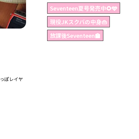
Seventeen夏号発売中🌻🩵
現役JKスクバの中身👜
放課後Seventeen🏫
っぽレイヤ