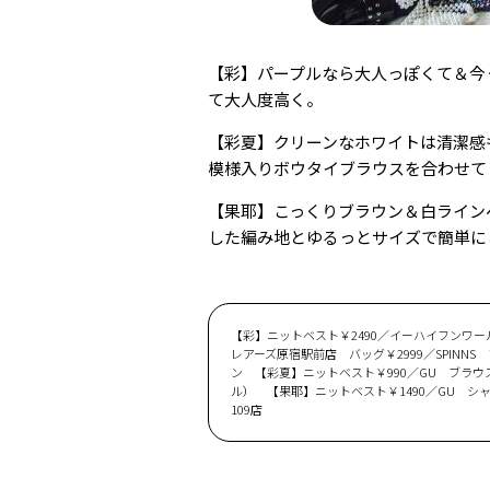
【彩】パープルなら大人っぽくて＆今
て大人度高く。
【彩夏】クリーンなホワイトは清潔感
模様入りボウタイブラウスを合わせて
【果耶】こっくりブラウン＆白ライン
した編み地とゆるっとサイズで簡単に
【彩】ニットベスト￥2490／イーハイフンワールド
レアーズ原宿駅前店 バッグ￥2999／SPINNS
ン 【彩夏】ニットベスト￥990／GU ブラウス￥59
ル） 【果耶】ニットベスト￥1490／GU シャツ￥
109店