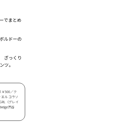
ーでまとめ
ボルドーの
 ざっくり
ンツ。
ス￥500／ク
 エル コラソ
／GRL（グレイ
edge渋谷