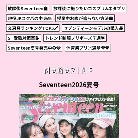
放課後Seventeen🏫
放課後に撮りたいコスプリ&ネタプリ
現役JKスクバの中身👜
授業中お腹が鳴らない方法🏫
文房具ランキングTOP5🖊
セブンティーンモデルの購入品
ST受験対策室📝
トレンド制服プリポーズ７選🌟
Seventeen夏号発売中🌻🩵
体育祭プリ⑦選💛💜💙
MAGAZINE
Seventeen2026夏号