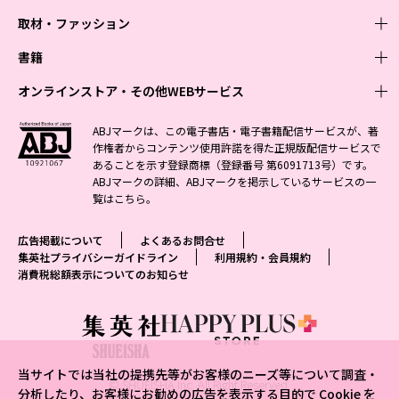
取材・ファッション
少年マンガ
週刊少年ジャンプ
書籍
青年マンガ
ファッション・美容
ジャンプSQ
少年ジャンプ+
Seventeen
オンラインストア・その他WEBサービス
少女マンガ
芸能・情報・スポーツ
文芸・文庫・総合
Vジャンプ
ジャンプTOON
non-no
ジャンプTOON
Myojo
すばる
女性マンガ
学芸・ノンフィクション・新書
オンラインストア
最強ジャンプ
ABJマークは、この電子書店・電子書籍配信サービスが、著
ZEBRACK
BAILA
ZEBRACK
週プレNEWS
小説すばる
作権者からコンテンツ使用許諾を得た正規版配信サービスで
ジャンプTOON
1日5分で、明日は変わる よみタイ yomitai
OTO
少年ジャンプ+
ライトノベル・ノベライズ
その他WEBサービス
S-MANGA
MAQUIA
あることを示す登録商標（登録番号 第6091713号）です。
S-MANGA
週プレ グラジャパ!
集英社 文芸ステーション
ZEBRACK
集英社学芸部 - 学芸・ノンフィクション
SHUEISHA MANGA-ART HERITAGE
ジャンプTOON
ABJマークの詳細、ABJマークを掲示しているサービスの一
集英社オレンジ文庫
集英社アドナビ
集英社ジャンプリミックス
SPUR
キッズ
集英社コミック文庫
Sportiva
web 集英社文庫
覧は
こちら
。
S-MANGA
集英社ビジネス書
ジャンプキャラクターズストア
ZEBRACK
JUMP j-BOOKS
集英社エディターズ・ラボ
集英社コミック文庫
LEE
集英社みらい文庫
りぼん
パラスポ
青春と読書
集英社コミック文庫
集英社新書
HAPPY PLUS STORE
ジャンプルーキー！
ダッシュエックス文庫公式サイト
広告掲載について
よくあるお問合せ
週刊ヤングジャンプ
eclat
集英社の児童図書 S-KIDS.LAND
マーガレット
アジア人物史
マンガMee公式サイト
集英社新書プラス - 知の水先案内人
SHUEISHA VOX
集英社プライバシーガイドライン
利用規約・会員規約
S-MANGA
集英社Webマガジン コバルト
ヤングジャンプ定期購読デジタル
T JAPAN
消費税総額表示についてのお知らせ
別冊マーガレット
リマコミ
kotoba
LEEマルシェ
集英社ジャンプリミックス
シフォン文庫
ヤンジャン！
HAPPY PLUS ONE
マンガMee公式サイト
マンガMeets
e!集英社
SHOP Marisol
集英社コミック文庫
となりのヤングジャンプ
MEN'S NON-NO
リマコミ
Cookie
情報・知識＆オピニオン imidas
eclat premium
グランドジャンプ
UOMO
マンガMeets
Cocohana
mirabella
当サイトでは当社の提携先等がお客様のニーズ等について調査・
ウルトラジャンプ
集英社オンライン
© SHUEISHA Inc. All Right Reserved.
office YOU
mirabella homme
分析したり、お客様にお勧めの広告を表示する目的で Cookie を