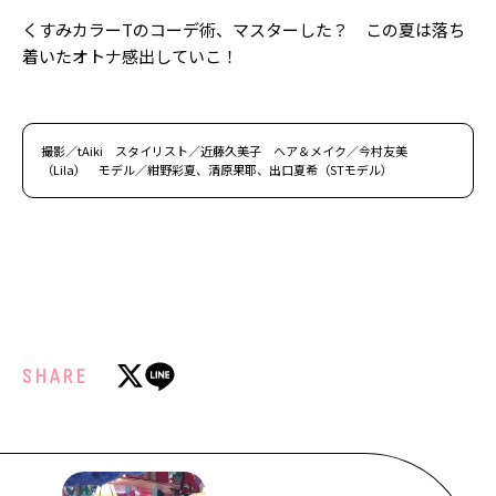
くすみカラーTのコーデ術、マスターした？ この夏は落ち
着いたオトナ感出していこ！
撮影／tAiki スタイリスト／近藤久美子 ヘア＆メイク／今村友美
（Lila） モデル／紺野彩夏、清原果耶、出口夏希（STモデル）
SHARE