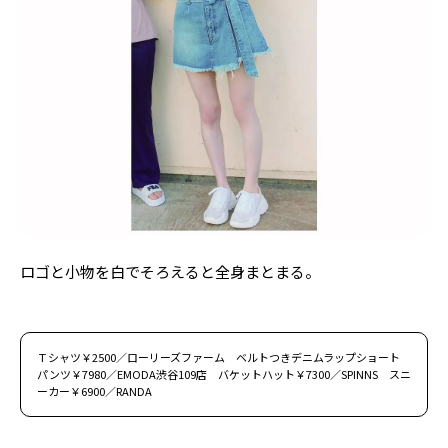
Follow us
ST member
新規会員登録・ログイン
ロゴと小物を白でそろえると全身まとまる。
Ｔシャツ￥2500／ローリーズファーム ベルトつきデニムラップショート
パンツ￥7980／EMODA渋谷109店 バケットハット￥7300／SPINNS スニ
ーカー￥6900／RANDA