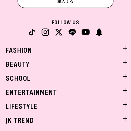
購入する
FOLLOW US
FASHION
ファッションニュース
BEAUTY
モデル私服
ビューティニュース
SCHOOL
着回し
トレンドメイク
着痩せ
スクールニュース
ENTERTAINMENT
ベストコスメ
制服コーデ
ヘアアレンジ・ヘアケア
エンタメニュース
LIFESTYLE
学校ヘアメイク
スキンケア
なにわ男子
勉強・受験・進路
ライフスタイルニュース
JK TREND
ボディケア
K-POP
JKランキング・アワード
JKトレンドニュース