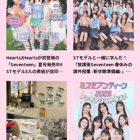
Hearts2Heartsが初登場の
STモデルと一緒に学んだ！
「Seventeen」夏号発売中!!
『放課後Seventeen 春休みの
STモデル5人の表紙が目印だ
課外授業 -新学期準備編-』イ
よ♪
ベントの様子をレポ♡