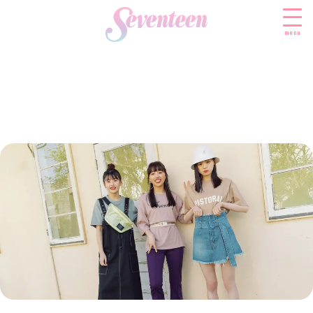
menu
すべての新着記事
FASHION
ファッションニュース
BEAUTY
モデル私服
ビューティニュース
SCHOOL
着回し
トレンドメイク
スクールニュース
ENTERTAINMENT
着痩せ
ベストコスメ
制服コーデ
エンタメニュース
LIFESTYLE
ヘアアレンジ・ヘアケア
学校ヘアメイク
なにわ男子
ライフスタイルニュース
スキンケア
JK TREND
勉強・受験・進路
K-POP
JKランキング・アワード
ボディケア
JKトレンドニュース