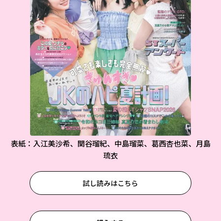
表紙：入江美沙希、関谷瑠紀、中島瑠菜、葛西杏也菜、月島
琉衣
試し読みはこちら