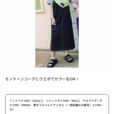
モノトーンコーデにウエポでカラーをON！
Ｔシャツ￥1000／UNIQLO ジャンスカ￥3990／WEGO ウエストポーチ
￥1998／SPINNS 黒ダブルベルトサンダル（一部店舗のみ販売）￥2490／
GU