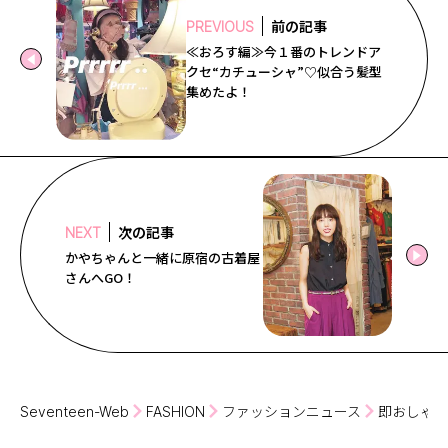
前の記事
PREVIOUS
≪おろす編≫今１番のトレンドア
クセ“カチューシャ”♡似合う髪型
集めたよ！
次の記事
NEXT
かやちゃんと一緒に原宿の古着屋
さんへGO！
Seventeen-Web
FASHION
ファッションニュース
即おしゃれ