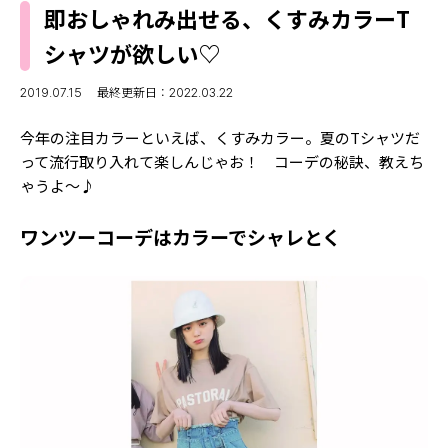
MODELS
即おしゃれみ出せる、くすみカラーT
モデルの購入品
MODEL'S BLOG
シャツが欲しい♡
おでかけ
お悩み相談
TikTok
2019.07.15
最終更新日：2022.03.22
Instagram
今年の注目カラーといえば、くすみカラー。夏のTシャツだ
って流行取り入れて楽しんじゃお！ コーデの秘訣、教えち
YouTube
ゃうよ～♪
FORTUNE
ワンツーコーデはカラーでシャレとく
ゲッターズ飯田
MISS SEVENTEEN
ミスセブンティーンニュース
MAGAZINE
バックナンバー
INFORMATION
Seventeen
について