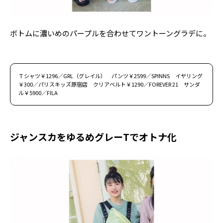
ボトムに濃いめのパープルを合わせてワントーングラデに。
Ｔシャツ￥1296／GRL（グレイル） パンツ￥2599／SPINNS イヤリング
￥300／パリスキッズ原宿店 クリアベルト￥1290／FOREVER 21 サンダ
ル￥5900／FILA
ジャンスカをゆるめグレーTでオトナ化