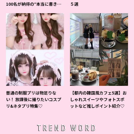
100名が納得の“本当に書きや
５選
すいシャーペン”が1位に❤
普通の制服プリは物足りな
【都内の韓国風カフェ5選】お
い！ 放課後に撮りたいコスプ
しゃれスイーツやフォトスポ
リ&ネタプリ特集♡
ットなど推しポイント紹介♡
TREND WORD